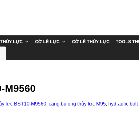
THỦY LỰC
CỜ LÊ LỰC
CỜ LÊ THỦY LỰC
TOOLS TH
0-M9560
hủy lực BST10-M9560
,
căng bulong thủy lực M95
,
hydraulic bol