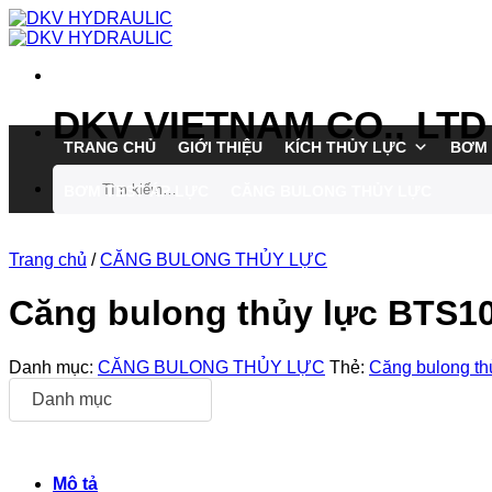
Chuyển
đến
nội
dung
DKV VIETNAM CO., LTD
TRANG CHỦ
GIỚI THIỆU
KÍCH THỦY LỰC
BƠM 
Tìm
BƠM TEST ÁP LỰC
CĂNG BULONG THỦY LỰC
kiếm:
Trang chủ
/
CĂNG BULONG THỦY LỰC
Căng bulong thủy lực BTS1
Danh mục:
CĂNG BULONG THỦY LỰC
Thẻ:
Căng bulong t
Danh mục
Mô tả