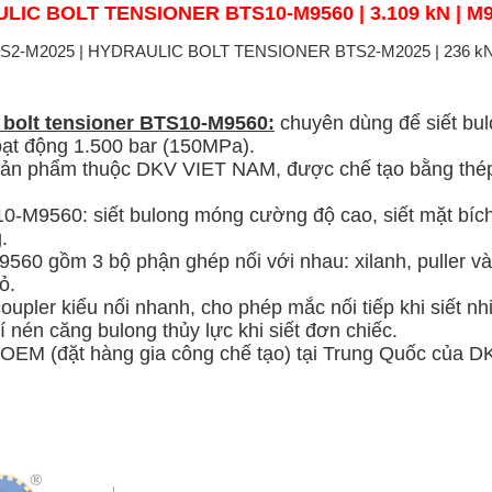
ULIC BOLT TENSIONER
BTS10-
M9560
| 3.109 kN | M
 bolt tensioner BTS10-M9560:
chuyên dùng để siết bu
oạt động 1.500 bar (150MPa).
ản phẩm thuộc DKV VIET NAM, được chế tạo bằng thép c
0-M9560: siết bulong móng cường độ cao, siết mặt bích
.
60 gồm 3 bộ phận ghép nối với nhau: xilanh, puller và
ỏ.
upler kiểu nối nhanh, cho phép mắc nối tiếp khi siết nh
 nén căng bulong thủy lực khi siết đơn chiếc.
 OEM (đặt hàng gia công chế tạo) tại Trung Quốc củ