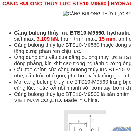
CĂNG BULONG THỦY LỰC BTS10-M9560 | HYDRA
Căng bulong thủy lực
BTS10-M9560,
hydraulic
siết max:
3.109 kN
, hành trình max:
15 mm
, áp h
Căng bulong thủy lực BTS10-M9560 thuộc dòng s
tăng cứng phần ren chịu lực.
Ứng dụng chủ yếu của căng bulong thủy lực BTS1
đồng phẳng, kín khít cao trong nghành đường ống
Cấu tạo chính của căng bulong thủy lực BTS10-M95
nhẹ, cấu trúc nhỏ gọn, phù hợp với không gian nh
Mỗi căng bulong thủy lực BTS10-M9560 trang bị co
cùng lúc, hoặc kết nối nhanh với bơm tay, bơm khí
Căng bulong thủy lực BTS10-M9560 là sản phẩm
VIET NAM CO.,LTD. Made in China.