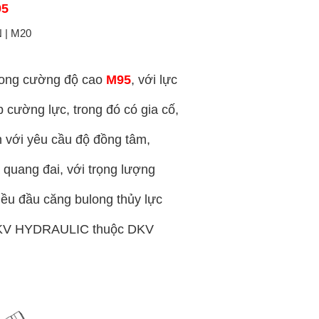
95
long cường độ cao
M95
, với lực
ường lực, trong đó có gia cố,
 với yêu cầu độ đồng tâm,
 quang đai, với trọng lượng
iều đầu căng bulong thủy lực
a DKV HYDRAULIC thuộc DKV