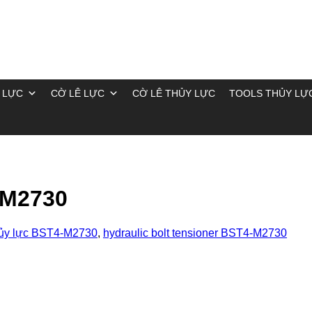
 LỰC
CỜ LÊ LỰC
CỜ LÊ THỦY LỰC
TOOLS THỦY LỰ
-M2730
hủy lực BST4-M2730
,
hydraulic bolt tensioner BST4-M2730