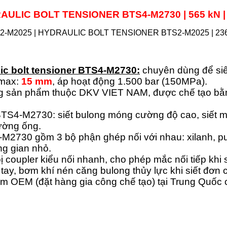
RAULIC BOLT TENSIONER
BTS4-M2730
| 565 kN 
ic bolt tensioner BTS4-M2730:
chuyên dùng để siế
 max:
15 mm
, áp hoạt động 1.500 bar (150MPa).
 sản phẩm thuộc DKV VIET NAM, được chế tạo bằng
TS4-M2730: siết bulong móng cường độ cao, siết m
ường ống.
M2730 gồm 3 bộ phận ghép nối với nhau: xilanh, pull
ng gian nhỏ.
coupler kiểu nối nhanh, cho phép mắc nối tiếp khi 
tay, bơm khí nén căng bulong thủy lực khi siết đơn c
ẩm OEM (đặt hàng gia công chế tạo) tại Trung Qu