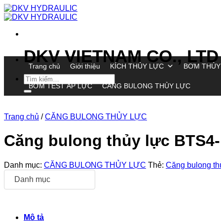
Chuyển
đến
nội
dung
DKV VIETNAM CO., LTD
Trang chủ
Giới thiệu
KÍCH THỦY LỰC
BƠM THỦY
Tìm
BƠM TEST ÁP LỰC
CĂNG BULONG THỦY LỰC
kiếm:
Trang chủ
/
CĂNG BULONG THỦY LỰC
Căng bulong thủy lực BTS4
Danh mục:
CĂNG BULONG THỦY LỰC
Thẻ:
Căng bulong t
Danh mục
Mô tả