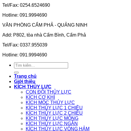
Tel/Fax: 0254.6524690
Hotline: 091.9994690
VĂN PHÒNG CẨM PHẢ - QUẢNG NINH
Add: P802, tòa nhà Cẩm Bình, Cẩm Phả
Tel/Fax: 0337.955039
Hotline: 091.9994690
Tìm
kiếm:
Trang chủ
Giới thiệu
KÍCH THỦY LỰC
CON ĐỘI THỦY LỰC
KÍCH CƠ KHÍ
KÍCH MÓC THỦY LỰC
KÍCH THỦY LỰC 1 CHIỀU
KÍCH THỦY LỰC 2 CHIỀU
KÍCH THỦY LỰC MỎNG
KÍCH THỦY LỰC NGẮN
KÍCH THỦY LỰC VÒNG HẢM