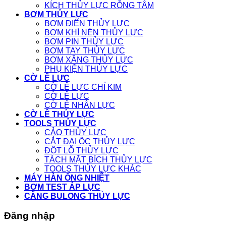
KÍCH THỦY LỰC RỖNG TÂM
BƠM THỦY LỰC
BƠM ĐIỆN THỦY LỰC
BƠM KHÍ NÉN THỦY LỰC
BƠM PIN THỦY LỰC
BƠM TAY THỦY LỰC
BƠM XĂNG THỦY LỰC
PHỤ KIỆN THỦY LỰC
CỜ LÊ LỰC
CỜ LÊ LỰC CHỈ KIM
CỜ LÊ LỰC
CỜ LÊ NHÂN LỰC
CỜ LÊ THỦY LỰC
TOOLS THỦY LỰC
CẢO THỦY LỰC
CẮT ĐAI ỐC THỦY LỰC
ĐỘT LỖ THỦY LỰC
TÁCH MẶT BÍCH THỦY LỰC
TOOLS THỦY LỰC KHÁC
MÁY HÀN ỐNG NHIỆT
BƠM TEST ÁP LỰC
CĂNG BULONG THỦY LỰC
Đăng nhập