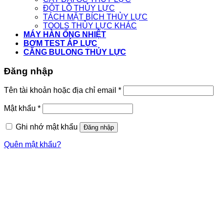
ĐỘT LỖ THỦY LỰC
TÁCH MẶT BÍCH THỦY LỰC
TOOLS THỦY LỰC KHÁC
MÁY HÀN ỐNG NHIỆT
BƠM TEST ÁP LỰC
CĂNG BULONG THỦY LỰC
Đăng nhập
Tên tài khoản hoặc địa chỉ email
*
Mật khẩu
*
Ghi nhớ mật khẩu
Đăng nhập
Quên mật khẩu?