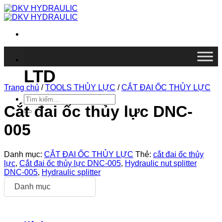
Chuyển
đến
nội
dung
DKV VIETNAM CO.,
LTD
Trang chủ
/
TOOLS THỦY LỰC
/
CẮT ĐAI ỐC THỦY LỰC
Tìm
kiếm:
Cắt đai ốc thủy lực DNC-
005
Danh mục:
CẮT ĐAI ỐC THỦY LỰC
Thẻ:
cắt đai ốc thủy
lực
,
Cắt đai ốc thủy lực DNC-005
,
Hydraulic nut splitter
DNC-005
,
Hydraulic splitter
Danh mục