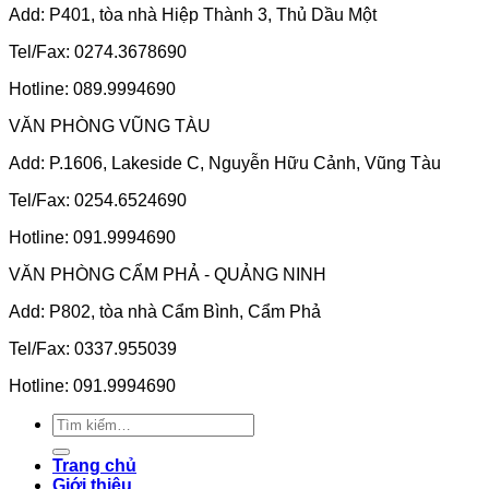
Add: P401, tòa nhà Hiệp Thành 3, Thủ Dầu Một
Tel/Fax: 0274.3678690
Hotline: 089.9994690
VĂN PHÒNG VŨNG TÀU
Add: P.1606, Lakeside C, Nguyễn Hữu Cảnh, Vũng Tàu
Tel/Fax: 0254.6524690
Hotline: 091.9994690
VĂN PHÒNG CẨM PHẢ - QUẢNG NINH
Add: P802, tòa nhà Cẩm Bình, Cẩm Phả
Tel/Fax: 0337.955039
Hotline: 091.9994690
Tìm
kiếm:
Trang chủ
Giới thiệu