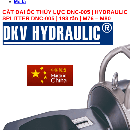
Mô tả
CẮT ĐAI ỐC THỦY LỰC DNC-005 | HYDRAULIC
SPLITTER DNC-
005
| 193 tấn | M76 – M80