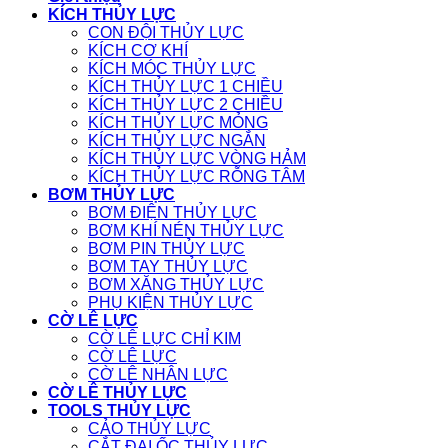
KÍCH THỦY LỰC
CON ĐỘI THỦY LỰC
KÍCH CƠ KHÍ
KÍCH MÓC THỦY LỰC
KÍCH THỦY LỰC 1 CHIỀU
KÍCH THỦY LỰC 2 CHIỀU
KÍCH THỦY LỰC MỎNG
KÍCH THỦY LỰC NGẮN
KÍCH THỦY LỰC VÒNG HẢM
KÍCH THỦY LỰC RỖNG TÂM
BƠM THỦY LỰC
BƠM ĐIỆN THỦY LỰC
BƠM KHÍ NÉN THỦY LỰC
BƠM PIN THỦY LỰC
BƠM TAY THỦY LỰC
BƠM XĂNG THỦY LỰC
PHỤ KIỆN THỦY LỰC
CỜ LÊ LỰC
CỜ LÊ LỰC CHỈ KIM
CỜ LÊ LỰC
CỜ LÊ NHÂN LỰC
CỜ LÊ THỦY LỰC
TOOLS THỦY LỰC
CẢO THỦY LỰC
CẮT ĐAI ỐC THỦY LỰC