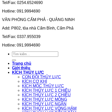
Tel/Fax: 0254.6524690
Hotline: 091.9994690
VĂN PHÒNG CẨM PHẢ - QUẢNG NINH
Add: P802, tòa nhà Cẩm Bình, Cẩm Phả
Tel/Fax: 0337.955039
Hotline: 091.9994690
Tìm
kiếm:
Trang chủ
Giới thiệu
KÍCH THỦY LỰC
CON ĐỘI THỦY LỰC
KÍCH CƠ KHÍ
KÍCH MÓC THỦY LỰC
KÍCH THỦY LỰC 1 CHIỀU
KÍCH THỦY LỰC 2 CHIỀU
KÍCH THỦY LỰC MỎNG
KÍCH THỦY LỰC NGẮN
KÍCH THỦY LỰC VÒNG HẢM