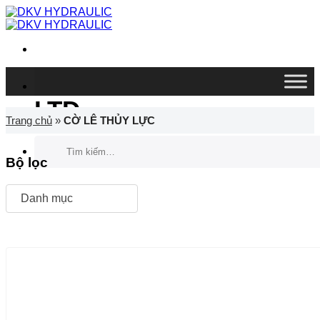
Chuyển
đến
nội
dung
DKV VIETNAM CO.,
LTD
Trang chủ
»
CỜ LÊ THỦY LỰC
Tìm
kiếm:
Bộ lọc
Danh mục