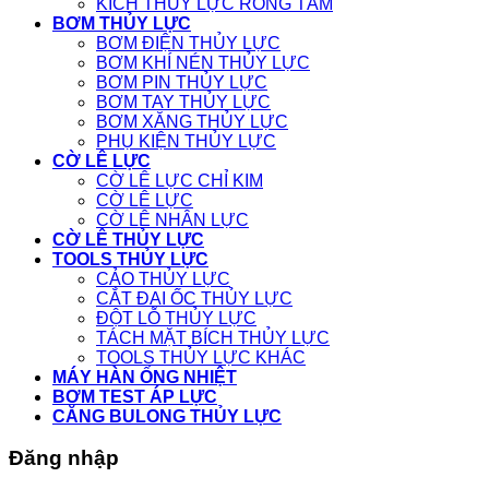
KÍCH THỦY LỰC RỖNG TÂM
BƠM THỦY LỰC
BƠM ĐIỆN THỦY LỰC
BƠM KHÍ NÉN THỦY LỰC
BƠM PIN THỦY LỰC
BƠM TAY THỦY LỰC
BƠM XĂNG THỦY LỰC
PHỤ KIỆN THỦY LỰC
CỜ LÊ LỰC
CỜ LÊ LỰC CHỈ KIM
CỜ LÊ LỰC
CỜ LÊ NHÂN LỰC
CỜ LÊ THỦY LỰC
TOOLS THỦY LỰC
CẢO THỦY LỰC
CẮT ĐAI ỐC THỦY LỰC
ĐỘT LỖ THỦY LỰC
TÁCH MẶT BÍCH THỦY LỰC
TOOLS THỦY LỰC KHÁC
MÁY HÀN ỐNG NHIỆT
BƠM TEST ÁP LỰC
CĂNG BULONG THỦY LỰC
Đăng nhập