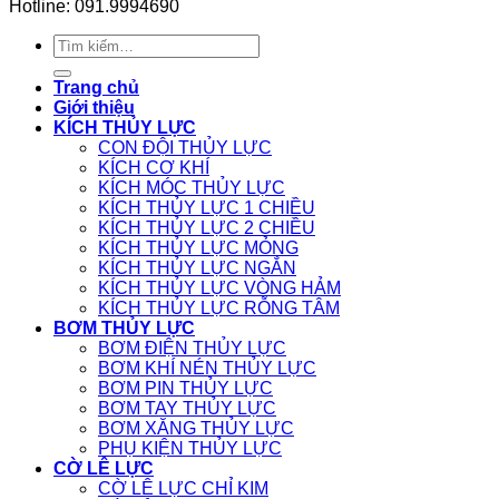
Hotline: 091.9994690
Tìm
kiếm:
Trang chủ
Giới thiệu
KÍCH THỦY LỰC
CON ĐỘI THỦY LỰC
KÍCH CƠ KHÍ
KÍCH MÓC THỦY LỰC
KÍCH THỦY LỰC 1 CHIỀU
KÍCH THỦY LỰC 2 CHIỀU
KÍCH THỦY LỰC MỎNG
KÍCH THỦY LỰC NGẮN
KÍCH THỦY LỰC VÒNG HẢM
KÍCH THỦY LỰC RỖNG TÂM
BƠM THỦY LỰC
BƠM ĐIỆN THỦY LỰC
BƠM KHÍ NÉN THỦY LỰC
BƠM PIN THỦY LỰC
BƠM TAY THỦY LỰC
BƠM XĂNG THỦY LỰC
PHỤ KIỆN THỦY LỰC
CỜ LÊ LỰC
CỜ LÊ LỰC CHỈ KIM