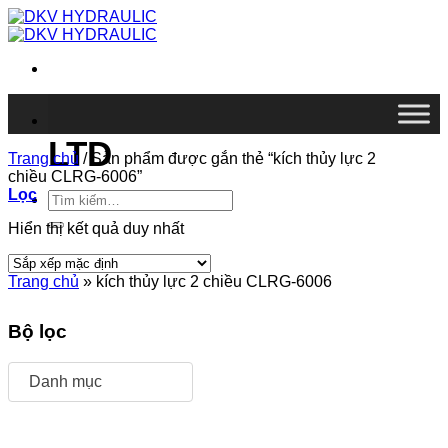
Chuyển
đến
nội
dung
DKV VIETNAM CO.,
LTD
Trang chủ
/
Sản phẩm được gắn thẻ “kích thủy lực 2
chiều CLRG-6006”
Lọc
Tìm
kiếm:
Hiển thị kết quả duy nhất
Trang chủ
»
kích thủy lực 2 chiều CLRG-6006
Bộ lọc
Danh mục