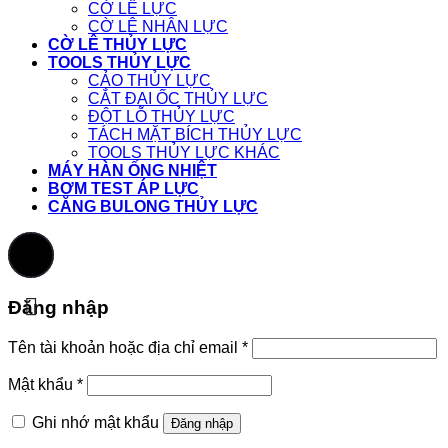
CỜ LÊ LỰC
CỜ LÊ NHÂN LỰC
CỜ LÊ THỦY LỰC
TOOLS THỦY LỰC
CẢO THỦY LỰC
CẮT ĐAI ỐC THỦY LỰC
ĐỘT LỖ THỦY LỰC
TÁCH MẶT BÍCH THỦY LỰC
TOOLS THỦY LỰC KHÁC
MÁY HÀN ỐNG NHIỆT
BƠM TEST ÁP LỰC
CĂNG BULONG THỦY LỰC
Đăng nhập
Tên tài khoản hoặc địa chỉ email
*
Mật khẩu
*
Ghi nhớ mật khẩu
Đăng nhập