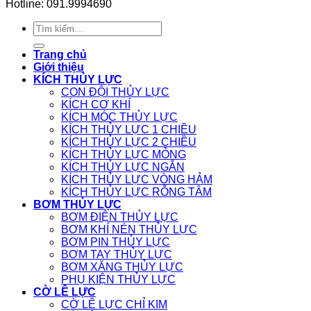
Hotline: 091.9994690
Tìm
kiếm:
Trang chủ
Giới thiệu
KÍCH THỦY LỰC
CON ĐỘI THỦY LỰC
KÍCH CƠ KHÍ
KÍCH MÓC THỦY LỰC
KÍCH THỦY LỰC 1 CHIỀU
KÍCH THỦY LỰC 2 CHIỀU
KÍCH THỦY LỰC MỎNG
KÍCH THỦY LỰC NGẮN
KÍCH THỦY LỰC VÒNG HẢM
KÍCH THỦY LỰC RỖNG TÂM
BƠM THỦY LỰC
BƠM ĐIỆN THỦY LỰC
BƠM KHÍ NÉN THỦY LỰC
BƠM PIN THỦY LỰC
BƠM TAY THỦY LỰC
BƠM XĂNG THỦY LỰC
PHỤ KIỆN THỦY LỰC
CỜ LÊ LỰC
CỜ LÊ LỰC CHỈ KIM