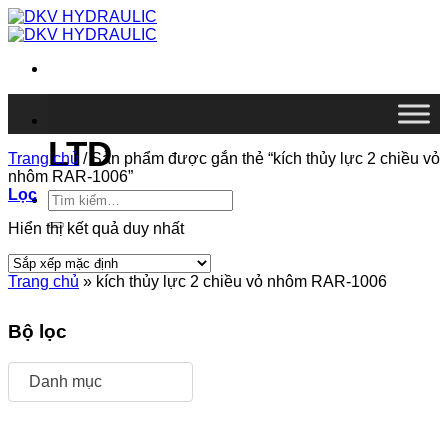
Chuyển
đến
nội
dung
DKV VIETNAM CO.,
LTD
Trang chủ
/
Sản phẩm được gắn thẻ “kích thủy lực 2 chiều vỏ
nhôm RAR-1006”
Lọc
Tìm
kiếm:
Hiển thị kết quả duy nhất
Trang chủ
»
kích thủy lực 2 chiều vỏ nhôm RAR-1006
Bộ lọc
Danh mục