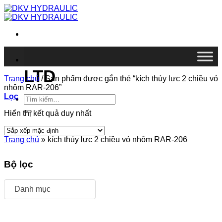
Chuyển
đến
nội
dung
DKV VIETNAM CO.,
LTD
Trang chủ
/
Sản phẩm được gắn thẻ “kích thủy lực 2 chiều vỏ
nhôm RAR-206”
Lọc
Tìm
kiếm:
Hiển thị kết quả duy nhất
Trang chủ
»
kích thủy lực 2 chiều vỏ nhôm RAR-206
Bộ lọc
Danh mục