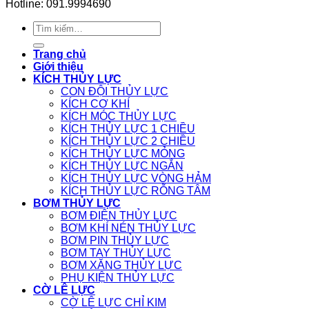
Hotline: 091.9994690
Tìm
kiếm:
Trang chủ
Giới thiệu
KÍCH THỦY LỰC
CON ĐỘI THỦY LỰC
KÍCH CƠ KHÍ
KÍCH MÓC THỦY LỰC
KÍCH THỦY LỰC 1 CHIỀU
KÍCH THỦY LỰC 2 CHIỀU
KÍCH THỦY LỰC MỎNG
KÍCH THỦY LỰC NGẮN
KÍCH THỦY LỰC VÒNG HẢM
KÍCH THỦY LỰC RỖNG TÂM
BƠM THỦY LỰC
BƠM ĐIỆN THỦY LỰC
BƠM KHÍ NÉN THỦY LỰC
BƠM PIN THỦY LỰC
BƠM TAY THỦY LỰC
BƠM XĂNG THỦY LỰC
PHỤ KIỆN THỦY LỰC
CỜ LÊ LỰC
CỜ LÊ LỰC CHỈ KIM