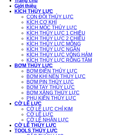
Trang chủ
Giới thiệu
KÍCH THỦY LỰC
CON ĐỘI THỦY LỰC
KÍCH CƠ KHÍ
KÍCH MÓC THỦY LỰC
KÍCH THỦY LỰC 1 CHIỀU
KÍCH THỦY LỰC 2 CHIỀU
KÍCH THỦY LỰC MỎNG
KÍCH THỦY LỰC NGẮN
KÍCH THỦY LỰC VÒNG HẢM
KÍCH THỦY LỰC RỖNG TÂM
BƠM THỦY LỰC
BƠM ĐIỆN THỦY LỰC
BƠM KHÍ NÉN THỦY LỰC
BƠM PIN THỦY LỰC
BƠM TAY THỦY LỰC
BƠM XĂNG THỦY LỰC
PHỤ KIỆN THỦY LỰC
CỜ LÊ LỰC
CỜ LÊ LỰC CHỈ KIM
CỜ LÊ LỰC
CỜ LÊ NHÂN LỰC
CỜ LÊ THỦY LỰC
TOOLS THỦY LỰC