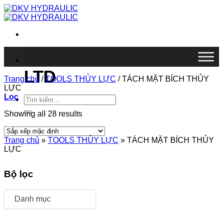
Chuyển
đến
nội
dung
DKV VIETNAM CO.,
LTD
Trang chủ
/
TOOLS THỦY LỰC
/
TÁCH MẶT BÍCH THỦY
LỰC
Lọc
Tìm
kiếm:
Showing all 28 results
Trang chủ
»
TOOLS THỦY LỰC
»
TÁCH MẶT BÍCH THỦY
LỰC
Bộ lọc
Danh mục