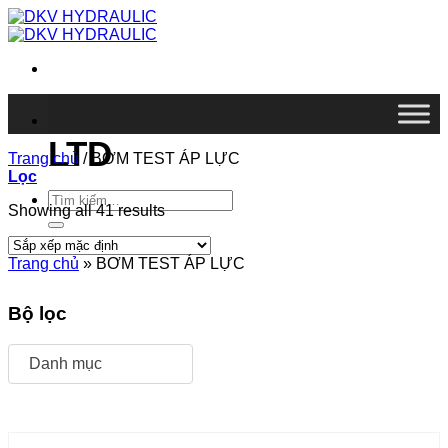
Chuyển
đến
nội
dung
DKV VIETNAM CO.,
LTD
Trang chủ
/
BƠM TEST ÁP LỰC
Lọc
Tìm
Showing all 41 results
kiếm:
Trang chủ
»
BƠM TEST ÁP LỰC
Bộ lọc
Danh mục