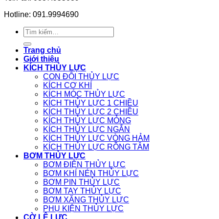
Hotline: 091.9994690
Tìm
kiếm:
Trang chủ
Giới thiệu
KÍCH THỦY LỰC
CON ĐỘI THỦY LỰC
KÍCH CƠ KHÍ
KÍCH MÓC THỦY LỰC
KÍCH THỦY LỰC 1 CHIỀU
KÍCH THỦY LỰC 2 CHIỀU
KÍCH THỦY LỰC MỎNG
KÍCH THỦY LỰC NGẮN
KÍCH THỦY LỰC VÒNG HẢM
KÍCH THỦY LỰC RỖNG TÂM
BƠM THỦY LỰC
BƠM ĐIỆN THỦY LỰC
BƠM KHÍ NÉN THỦY LỰC
BƠM PIN THỦY LỰC
BƠM TAY THỦY LỰC
BƠM XĂNG THỦY LỰC
PHỤ KIỆN THỦY LỰC
CỜ LÊ LỰC