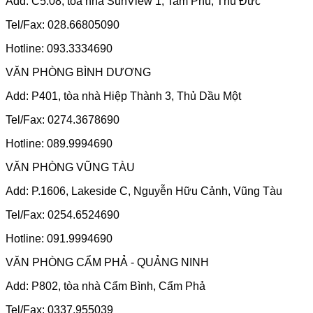
Add: C5.08, tòa nhà SunView 1, Tam Phú, Thủ Đức
Tel/Fax: 028.66805090
Hotline: 093.3334690
VĂN PHÒNG BÌNH DƯƠNG
Add: P401, tòa nhà Hiệp Thành 3, Thủ Dầu Một
Tel/Fax: 0274.3678690
Hotline: 089.9994690
VĂN PHÒNG VŨNG TÀU
Add: P.1606, Lakeside C, Nguyễn Hữu Cảnh, Vũng Tàu
Tel/Fax: 0254.6524690
Hotline: 091.9994690
VĂN PHÒNG CẨM PHẢ - QUẢNG NINH
Add: P802, tòa nhà Cẩm Bình, Cẩm Phả
Tel/Fax: 0337.955039