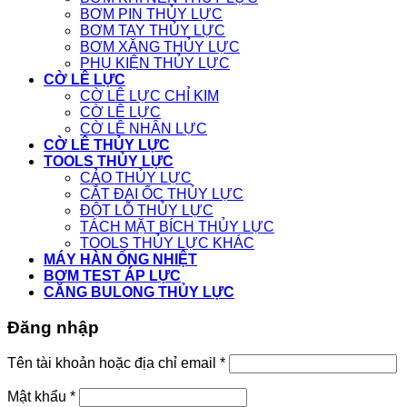
BƠM PIN THỦY LỰC
BƠM TAY THỦY LỰC
BƠM XĂNG THỦY LỰC
PHỤ KIỆN THỦY LỰC
CỜ LÊ LỰC
CỜ LÊ LỰC CHỈ KIM
CỜ LÊ LỰC
CỜ LÊ NHÂN LỰC
CỜ LÊ THỦY LỰC
TOOLS THỦY LỰC
CẢO THỦY LỰC
CẮT ĐAI ỐC THỦY LỰC
ĐỘT LỖ THỦY LỰC
TÁCH MẶT BÍCH THỦY LỰC
TOOLS THỦY LỰC KHÁC
MÁY HÀN ỐNG NHIỆT
BƠM TEST ÁP LỰC
CĂNG BULONG THỦY LỰC
Đăng nhập
Tên tài khoản hoặc địa chỉ email
*
Mật khẩu
*