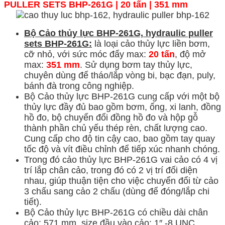
PULLER SETS
BHP-
261G
| 20 tấn | 351 mm
Bộ Cảo thủy lực BHP-261G, hydraulic puller
sets BHP-261G:
là loại cảo thủy lực liền bơm,
cỡ nhỏ, với sức móc đẩy max:
20 tấn
, độ mở
max:
351 mm
. Sử dụng bơm tay thủy lực,
chuyên dùng để tháo/lắp vòng bi, bạc đạn, puly,
bánh đà trong công nghiệp.
Bộ Cảo thủy lực BHP-261G c
ung cấp với một bộ
thủy lực đầy đủ bao gồm bơm, ống, xi lanh, đồng
hồ đo, bộ chuyển đổi đồng hồ đo và hộp gỗ
thành phần chủ yếu thép rèn, chất lượng cao.
Cung cấp cho độ tin cậy cao, bao gồm tay quay
tốc độ và vít điều chỉnh để tiếp xúc nhanh chóng.
Trong đó cảo thủy lực BHP-261G v
ai cảo có 4 vị
trí lắp chân cảo, trong đó có 2 vị trí đối diện
nhau, giúp thuận tiện cho việc chuyển đổi từ cảo
3 chấu sang cảo 2 chấu (dùng để đóng/lắp chi
tiết).
Bộ Cảo thủy lực BHP-261G có chiều dài chân
cảo: 571 mm, size đầu vào cảo: 1″ -8 UNC