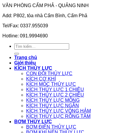
VĂN PHÒNG CẨM PHẢ - QUẢNG NINH
Add: P802, tòa nhà Cẩm Bình, Cẩm Phả
Tel/Fax: 0337.955039
Hotline: 091.9994690
Tìm
kiếm:
Trang chủ
Giới thiệu
KÍCH THỦY LỰC
CON ĐỘI THỦY LỰC
KÍCH CƠ KHÍ
KÍCH MÓC THỦY LỰC
KÍCH THỦY LỰC 1 CHIỀU
KÍCH THỦY LỰC 2 CHIỀU
KÍCH THỦY LỰC MỎNG
KÍCH THỦY LỰC NGẮN
KÍCH THỦY LỰC VÒNG HẢM
KÍCH THỦY LỰC RỖNG TÂM
BƠM THỦY LỰC
BƠM ĐIỆN THỦY LỰC
BƠM KHÍ NÉN THỦY LỰC