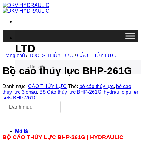
Chuyển
đến
nội
dung
DKV VIETNAM CO.,
LTD
Trang chủ
/
TOOLS THỦY LỰC
/
CẢO THỦY LỰC
Tìm
kiếm:
Bộ cảo thủy lực BHP-261G
Danh mục:
CẢO THỦY LỰC
Thẻ:
bộ cảo thủy lực
,
bộ cảo
thủy lực 3 chấu
,
Bộ Cảo thủy lực BHP-261G
,
hydraulic puller
sets BHP-261G
Danh mục
Mô tả
BỘ CẢO THỦY LỰC BHP-261G |
HYDRAULIC