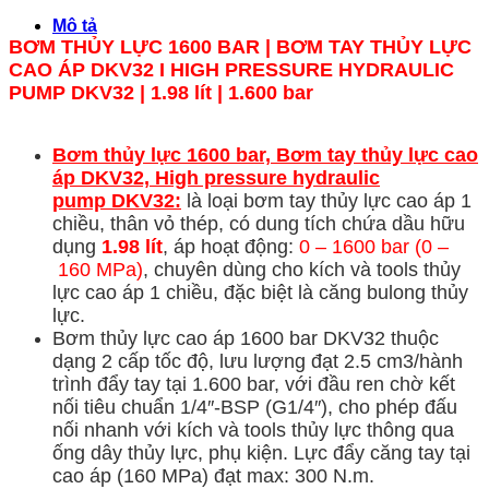
Mô tả
BƠM THỦY LỰC 1600 BAR | BƠM TAY THỦY LỰC
CAO ÁP DKV32
I HIGH PRESSURE HYDRAULIC
PUMP
DKV32
| 1.98 lít | 1.600 bar
Bơm thủy lực 1600 bar, Bơm tay thủy lực cao
áp DKV32, High pressure hydraulic
pump
DKV32:
là loại bơm tay thủy lực cao áp 1
chiều, thân vỏ thép, có dung tích chứa dầu hữu
dụng
1.98 lít
, áp hoạt động:
0 – 1600 bar (0 –
160 MPa)
, chuyên dùng cho kích và tools thủy
lực cao áp 1 chiều, đặc biệt là căng bulong thủy
lực.
Bơm thủy lực cao áp 1600 bar DKV32 thuộc
dạng 2 cấp tốc độ, lưu lượng đạt 2.5 cm3/hành
trình đẩy tay tại 1.600 bar, với đầu ren chờ kết
nối tiêu chuẩn 1/4″-BSP (G1/4″), cho phép đấu
nối nhanh với kích và tools thủy lực thông qua
ống dây thủy lực, phụ kiện. Lực đẩy căng tay tại
cao áp (160 MPa) đạt max: 300 N.m.