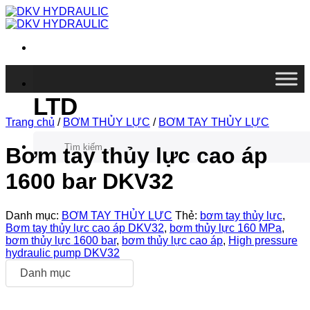
Chuyển
đến
nội
dung
DKV VIETNAM CO.,
LTD
Trang chủ
/
BƠM THỦY LỰC
/
BƠM TAY THỦY LỰC
Tìm
kiếm:
Bơm tay thủy lực cao áp
1600 bar DKV32
Danh mục:
BƠM TAY THỦY LỰC
Thẻ:
bơm tay thủy lực
,
Bơm tay thủy lực cao áp DKV32
,
bơm thủy lực 160 MPa
,
bơm thủy lực 1600 bar
,
bơm thủy lực cao áp
,
High pressure
hydraulic pump DKV32
Danh mục