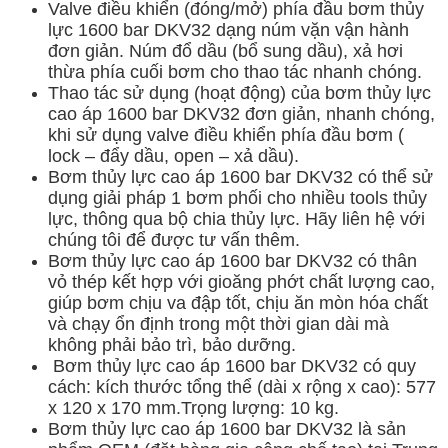
Valve điều khiển (đóng/mở) phía đầu bơm thủy
lực 1600 bar DKV32 dạng núm vặn vận hành
đơn giản. Núm đổ dầu (bổ sung dầu), xả hơi
thừa phía cuối bơm cho thao tác nhanh chóng.
Thao tác sử dụng (hoạt động) của bơm thủy lực
cao áp 1600 bar DKV32 đơn giản, nhanh chóng,
khi sử dụng valve điều khiển phía đầu bơm (
lock – đẩy dầu, open – xả dầu).
Bơm thủy lực cao áp 1600 bar DKV32 có thể sử
dụng giải pháp 1 bơm phối cho nhiều tools thủy
lực, thông qua bộ chia thủy lực. Hãy liên hệ với
chúng tôi để được tư vấn thêm.
Bơm thủy lực cao áp 1600 bar DKV32
có thân
vỏ thép kết hợp với gioăng phớt chất lượng cao,
giúp bơm chịu va đập tốt, chịu ăn mòn hóa chất
và chạy ổn định trong một thời gian dài mà
không phải bảo trì, bảo dưỡng.
Bơm thủy lực cao áp 1600 bar DKV32 có quy
cách: k
ích thước tổng thể (dài x rộng x cao): 577
x 120 x 170 mm.Trọng lượng: 10 kg.
Bơm thủy lực cao áp 1600 bar DKV32 là sản