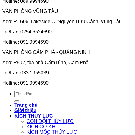
Hotline: 089.9994690
VĂN PHÒNG VŨNG TÀU
Add: P.1606, Lakeside C, Nguyễn Hữu Cảnh, Vũng Tàu
Tel/Fax: 0254.6524690
Hotline: 091.9994690
VĂN PHÒNG CẨM PHẢ - QUẢNG NINH
Add: P802, tòa nhà Cẩm Bình, Cẩm Phả
Tel/Fax: 0337.955039
Hotline: 091.9994690
Tìm
kiếm:
Trang chủ
Giới thiệu
KÍCH THỦY LỰC
CON ĐỘI THỦY LỰC
KÍCH CƠ KHÍ
KÍCH MÓC THỦY LỰC