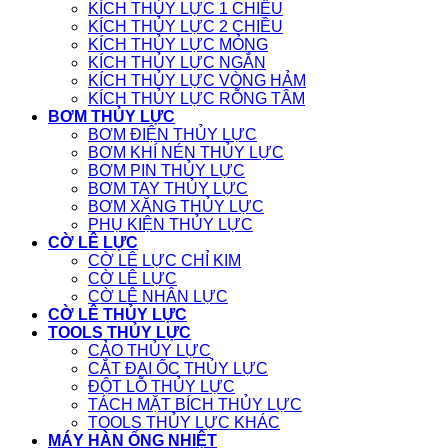
KÍCH THỦY LỰC 1 CHIỀU
KÍCH THỦY LỰC 2 CHIỀU
KÍCH THỦY LỰC MỎNG
KÍCH THỦY LỰC NGẮN
KÍCH THỦY LỰC VÒNG HẢM
KÍCH THỦY LỰC RỖNG TÂM
BƠM THỦY LỰC
BƠM ĐIỆN THỦY LỰC
BƠM KHÍ NÉN THỦY LỰC
BƠM PIN THỦY LỰC
BƠM TAY THỦY LỰC
BƠM XĂNG THỦY LỰC
PHỤ KIỆN THỦY LỰC
CỜ LÊ LỰC
CỜ LÊ LỰC CHỈ KIM
CỜ LÊ LỰC
CỜ LÊ NHÂN LỰC
CỜ LÊ THỦY LỰC
TOOLS THỦY LỰC
CẢO THỦY LỰC
CẮT ĐAI ỐC THỦY LỰC
ĐỘT LỖ THỦY LỰC
TÁCH MẶT BÍCH THỦY LỰC
TOOLS THỦY LỰC KHÁC
MÁY HÀN ỐNG NHIỆT