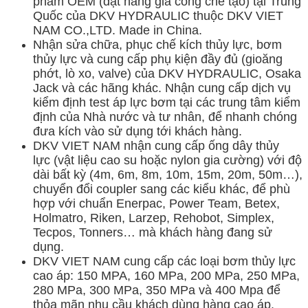
phẩm OEM (đặt hàng gia công chế tạo) tại Trung
Quốc của DKV HYDRAULIC thuộc DKV VIET
NAM CO.,LTD. Made in China.
Nhận sửa chữa, phục chế kích thủy lực, bơm
thủy lực và cung cấp phụ kiện đầy đủ (gioăng
phớt, lò xo, valve) của DKV HYDRAULIC, Osaka
Jack và các hãng khác.
Nhận cung cấp dịch vụ
kiểm định test áp lực bơm tại các trung tâm kiểm
định của Nhà nước và tư nhân, để nhanh chóng
đưa kích vào sử dụng tới khách hàng.
DKV VIET NAM nhận cung cấp ống dây thủy
lực (vật liệu cao su hoặc nylon gia cường) với độ
dài bất kỳ (4m, 6m, 8m, 10m, 15m, 20m, 50m…),
chuyển đổi coupler sang các kiểu khác, để phù
hợp với chuẩn Enerpac, Power Team, Betex,
Holmatro, Riken, Larzep, Rehobot, Simplex,
Tecpos, Tonners… mà khách hàng đang sử
dụng.
DKV VIET NAM cung cấp các loại bơm thủy lực
cao áp: 150 MPA, 160 MPa, 200 MPa, 250 MPa,
280 MPa, 300 MPa, 350 MPa và 400 Mpa để
thỏa mãn nhu cầu khách dùng hàng cao áp.