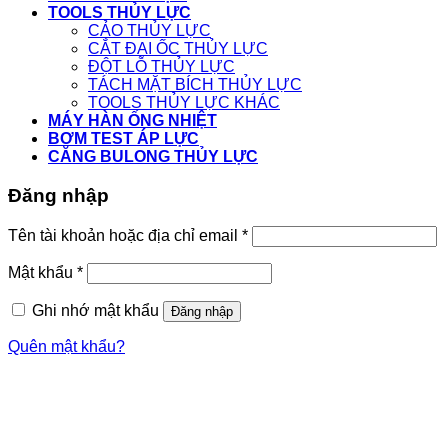
TOOLS THỦY LỰC
CẢO THỦY LỰC
CẮT ĐAI ỐC THỦY LỰC
ĐỘT LỖ THỦY LỰC
TÁCH MẶT BÍCH THỦY LỰC
TOOLS THỦY LỰC KHÁC
MÁY HÀN ỐNG NHIỆT
BƠM TEST ÁP LỰC
CĂNG BULONG THỦY LỰC
Đăng nhập
Tên tài khoản hoặc địa chỉ email
*
Mật khẩu
*
Ghi nhớ mật khẩu
Đăng nhập
Quên mật khẩu?