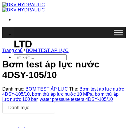
Chuyển
đến
nội
dung
DKV VIETNAM CO.,
LTD
Trang chủ
/
BƠM TEST ÁP LỰC
Tìm
kiếm:
Bơm test áp lực nước
4DSY-105/10
Danh mục:
BƠM TEST ÁP LỰC
Thẻ:
Bơm test áp lực nước
4DSY-105/10
,
bơm thử áp lực nước 10 MPa
,
bơm thử áp
lực nước 100 bar
,
water pressure testers 4DSY-105/10
Danh mục