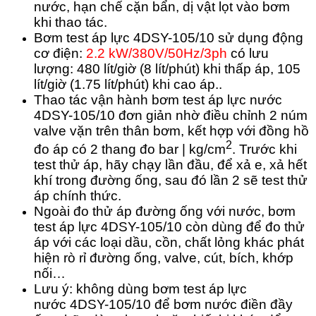
nước, hạn chế cặn bẩn, dị vật lọt vào bơm
khi thao tác.
Bơm test áp lực 4DSY-105/10 sử dụng động
cơ điện:
2.2 kW/380V/50Hz/3ph
có lưu
lượng: 480 lít/giờ (8 lít/phút) khi thấp áp, 105
lít/giờ (1.75 lít/phút) khi cao áp..
Thao tác vận hành bơm test áp lực nước
4DSY-105/10 đơn giản nhờ điều chỉnh 2 núm
valve vặn trên thân bơm, kết hợp với đồng hồ
2
đo áp có 2 thang đo bar | kg/cm
. Trước khi
test thử áp, hãy chạy lần đầu, để xả e, xả hết
khí trong đường ống, sau đó lần 2 sẽ test thử
áp chính thức.
Ngoài đo thử áp đường ống với nước, bơm
test áp lực 4DSY-105/10
còn dùng để đo thử
áp với các loại dầu, cồn, chất lỏng khác phát
hiện rò rỉ đường ống, valve, cút, bích, khớp
nối…
Lưu ý: không dùng
bơm test áp lực
nước
4DSY-105/10
để bơm nước điền đầy