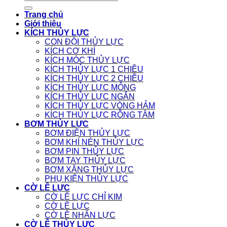
kiếm:
Trang chủ
Giới thiệu
KÍCH THỦY LỰC
CON ĐỘI THỦY LỰC
KÍCH CƠ KHÍ
KÍCH MÓC THỦY LỰC
KÍCH THỦY LỰC 1 CHIỀU
KÍCH THỦY LỰC 2 CHIỀU
KÍCH THỦY LỰC MỎNG
KÍCH THỦY LỰC NGẮN
KÍCH THỦY LỰC VÒNG HẢM
KÍCH THỦY LỰC RỖNG TÂM
BƠM THỦY LỰC
BƠM ĐIỆN THỦY LỰC
BƠM KHÍ NÉN THỦY LỰC
BƠM PIN THỦY LỰC
BƠM TAY THỦY LỰC
BƠM XĂNG THỦY LỰC
PHỤ KIỆN THỦY LỰC
CỜ LÊ LỰC
CỜ LÊ LỰC CHỈ KIM
CỜ LÊ LỰC
CỜ LÊ NHÂN LỰC
CỜ LÊ THỦY LỰC