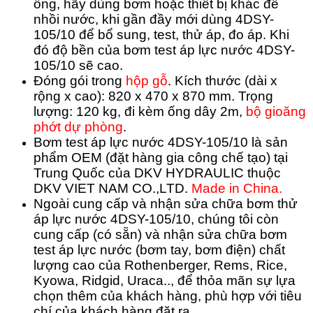
ống, hãy dùng bơm hoặc thiết bị khác để
nhồi nước, khi gần đầy mới dùng
4DSY-
105/10
để bổ sung, test, thử áp, đo áp. Khi
đó độ bền của
bơm test áp lực nước
4DSY-
105/10
sẽ cao.
Đóng gói trong
hộp gỗ
.
Kích thước (dài x
rộng x cao): 820 x 470 x 870 mm. Trọng
lượng: 120 kg,
đi kèm ống dây 2m,
bộ gioăng
phớt dự phòng
.
Bơm test áp lực nước
4DSY-105/10
là sản
phẩm OEM (đặt hàng gia công chế tạo) tại
Trung Quốc của DKV HYDRAULIC thuộc
DKV VIET NAM CO.,LTD.
Made in China.
Ngoài cung cấp và nhận sửa chữa bơm thử
áp lực nước
4DSY-105/10
, chúng tôi còn
cung cấp (có sẵn) và nhận sửa chữa bơm
test áp lực nước (bơm tay, bơm điện) chất
lượng cao của Rothenberger, Rems, Rice,
Kyowa, Ridgid, Uraca.., để thỏa mãn sự lựa
chọn thêm của khách hàng, phù hợp với tiêu
chí của khách hàng đặt ra.