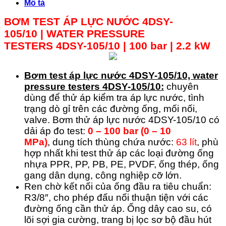
Mô tả
BƠM TEST ÁP LỰC NƯỚC 4DSY-
105/10
|
WATER PRESSURE
TESTERS
4DSY-105/10
| 100 bar | 2.2 kW
Bơm test áp lực nước 4DSY-105/10, water
pressure testers 4DSY-105/10:
chuyên
dùng để thử áp kiểm tra áp lực nước, tình
trạng dò gỉ trên các đường ống, mối nối,
valve. Bơm thử áp lực nước 4DSY-105/10 có
dải áp đo test:
0 – 100 bar (0 – 10
MPa)
, dung tích thùng chứa nước:
63 lít
, phù
hợp nhất khi test thử áp các loại đường ống
nhựa PPR, PP, PB, PE, PVDF, ống thép, ống
gang dân dụng, công nghiệp cỡ lớn.
Ren chờ kết nối của ống đầu ra tiêu chuẩn:
R3/8″, cho phép đấu nối thuận tiện với các
đường ống cần thử áp. Ống dây cao su, có
lõi sợi gia cường, trang bị lọc sơ bộ đầu hút