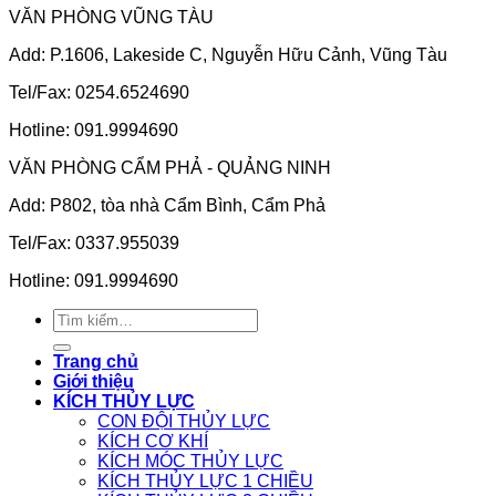
VĂN PHÒNG VŨNG TÀU
Add: P.1606, Lakeside C, Nguyễn Hữu Cảnh, Vũng Tàu
Tel/Fax: 0254.6524690
Hotline: 091.9994690
VĂN PHÒNG CẨM PHẢ - QUẢNG NINH
Add: P802, tòa nhà Cẩm Bình, Cẩm Phả
Tel/Fax: 0337.955039
Hotline: 091.9994690
Tìm
kiếm:
Trang chủ
Giới thiệu
KÍCH THỦY LỰC
CON ĐỘI THỦY LỰC
KÍCH CƠ KHÍ
KÍCH MÓC THỦY LỰC
KÍCH THỦY LỰC 1 CHIỀU