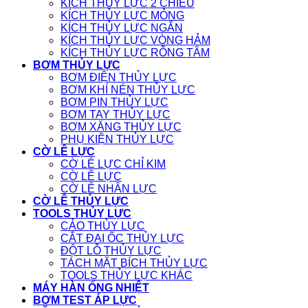
KÍCH THỦY LỰC 2 CHIỀU
KÍCH THỦY LỰC MỎNG
KÍCH THỦY LỰC NGẮN
KÍCH THỦY LỰC VÒNG HẢM
KÍCH THỦY LỰC RỖNG TÂM
BƠM THỦY LỰC
BƠM ĐIỆN THỦY LỰC
BƠM KHÍ NÉN THỦY LỰC
BƠM PIN THỦY LỰC
BƠM TAY THỦY LỰC
BƠM XĂNG THỦY LỰC
PHỤ KIỆN THỦY LỰC
CỜ LÊ LỰC
CỜ LÊ LỰC CHỈ KIM
CỜ LÊ LỰC
CỜ LÊ NHÂN LỰC
CỜ LÊ THỦY LỰC
TOOLS THỦY LỰC
CẢO THỦY LỰC
CẮT ĐAI ỐC THỦY LỰC
ĐỘT LỖ THỦY LỰC
TÁCH MẶT BÍCH THỦY LỰC
TOOLS THỦY LỰC KHÁC
MÁY HÀN ỐNG NHIỆT
BƠM TEST ÁP LỰC