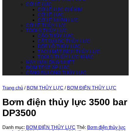
CỜ LÊ LỰC
CỜ LÊ LỰC CHỈ KIM
CỜ LÊ LỰC
CỜ LÊ NHÂN LỰC
CỜ LÊ THỦY LỰC
TOOLS THỦY LỰC
CẢO THỦY LỰC
CẮT ĐAI ỐC THỦY LỰC
ĐỘT LỖ THỦY LỰC
TÁCH MẶT BÍCH THỦY LỰC
TOOLS THỦY LỰC KHÁC
MÁY HÀN ỐNG NHIỆT
BƠM TEST ÁP LỰC
CĂNG BULONG THỦY LỰC
Trang chủ
/
BƠM THỦY LỰC
/
BƠM ĐIỆN THỦY LỰC
Bơm điện thủy lực 3500 bar
DP3500
Danh mục:
BƠM ĐIỆN THỦY LỰC
Thẻ:
Bơm điện thủy lực