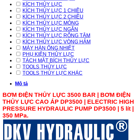
KÍCH THỦY LỰC
KÍCH THỦY LỰC 1 CHIỀU
KÍCH THỦY LỰC 2 CHIỀU
KÍCH THỦY LỰC MỎNG
KÍCH THỦY LỰC NGẮN
KÍCH THỦY LỰC RỖNG TÂM
KÍCH THỦY LỰC VÒNG HẢM
MÁY HÀN ỐNG NHIỆT
PHỤ KIỆN THỦY LỰC
TÁCH MẶT BÍCH THỦY LỰC
TOOLS THỦY LỰC
TOOLS THỦY LỰC KHÁC
Mô tả
BƠM ĐIỆN THỦY LỰC 3500 BAR | BƠM ĐIỆN
THỦY LỰC CAO ÁP DP3500 | ELECTRIC HIGH
PRESSURE HYDRAULIC PUMP
DP3500
| 5 lít |
350 MPa.