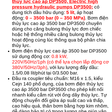
thủy lực cao áp
DP3500, Electric high
pressure hydraulic pumps DP3500:
có
dung tích dầu hữu dụng:
5 lít
, áp hoạt
động:
0 – 3500 bar (0 – 350 MPa)
. Bơm điện
thủy lực cao áp 3500 bar DP3500 chuyên
dùng cho căng bulong thủy lực đơn chiếc
hoặc hệ thống nhiều căng bulong thủy lực
hoạt động cùng lúc thông qua bộ phân chia
thủy lực.
Bơm điện thủy lực cao áp 3500 bar DP3500
sử dụng động cơ:
0.8 kW,
220V/50Hz/1ph (có thể lựa chọn lắp động cơ
380V/50Hz/3ph)
, với lưu lượng đẩy dầu:
1.5/0.08 lít/phút tại 0/3.500 bar.
Đầu ra coupler tiêu chuẩn: M16 x 1.5, kiểu
Cejn 140 phổ dụng, của bơm điện thủy lực
cao áp 3500 bar DP3500 cho phép kết nối
nhanh kiểu cắm rút với ống dây thủy lực. Tự
động chuyển đổi giữa áp suất cao và thấp,
cao hiệu quả, thân bơm bằng hợp kim nhôm,
dễ dàng bảo trì có trọng lượng nhẹ giúp vận