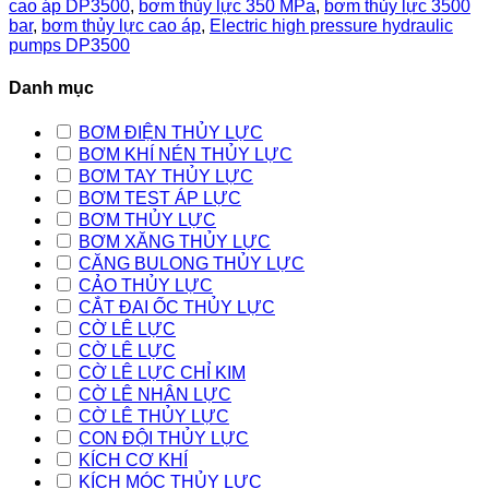
cao áp DP3500
,
bơm thủy lực 350 MPa
,
bơm thủy lực 3500
bar
,
bơm thủy lực cao áp
,
Electric high pressure hydraulic
pumps DP3500
Danh mục
BƠM ĐIỆN THỦY LỰC
BƠM KHÍ NÉN THỦY LỰC
BƠM TAY THỦY LỰC
BƠM TEST ÁP LỰC
BƠM THỦY LỰC
BƠM XĂNG THỦY LỰC
CĂNG BULONG THỦY LỰC
CẢO THỦY LỰC
CẮT ĐAI ỐC THỦY LỰC
CỜ LÊ LỰC
CỜ LÊ LỰC
CỜ LÊ LỰC CHỈ KIM
CỜ LÊ NHÂN LỰC
CỜ LÊ THỦY LỰC
CON ĐỘI THỦY LỰC
KÍCH CƠ KHÍ
KÍCH MÓC THỦY LỰC