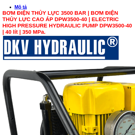
Mô tả
BƠM ĐIỆN THỦY LỰC 3500 BAR | BƠM ĐIỆN
THỦY LỰC CAO ÁP DPW3500-40 | ELECTRIC
HIGH PRESSURE HYDRAULIC PUMP DPW3500-40
| 40 lít | 350 MPa.