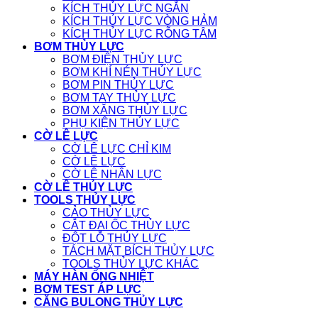
KÍCH THỦY LỰC NGẮN
KÍCH THỦY LỰC VÒNG HẢM
KÍCH THỦY LỰC RỖNG TÂM
BƠM THỦY LỰC
BƠM ĐIỆN THỦY LỰC
BƠM KHÍ NÉN THỦY LỰC
BƠM PIN THỦY LỰC
BƠM TAY THỦY LỰC
BƠM XĂNG THỦY LỰC
PHỤ KIỆN THỦY LỰC
CỜ LÊ LỰC
CỜ LÊ LỰC CHỈ KIM
CỜ LÊ LỰC
CỜ LÊ NHÂN LỰC
CỜ LÊ THỦY LỰC
TOOLS THỦY LỰC
CẢO THỦY LỰC
CẮT ĐAI ỐC THỦY LỰC
ĐỘT LỖ THỦY LỰC
TÁCH MẶT BÍCH THỦY LỰC
TOOLS THỦY LỰC KHÁC
MÁY HÀN ỐNG NHIỆT
BƠM TEST ÁP LỰC
CĂNG BULONG THỦY LỰC