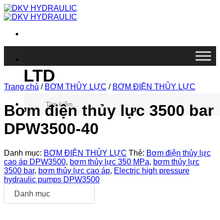
Chuyển
đến
nội
dung
DKV VIETNAM CO.,
LTD
Trang chủ
/
BƠM THỦY LỰC
/
BƠM ĐIỆN THỦY LỰC
Tìm
kiếm:
Bơm điện thủy lực 3500 bar
DPW3500-40
Danh mục:
BƠM ĐIỆN THỦY LỰC
Thẻ:
Bơm điện thủy lực
cao áp DPW3500
,
bơm thủy lực 350 MPa
,
bơm thủy lực
3500 bar
,
bơm thủy lực cao áp
,
Electric high pressure
hydraulic pumps DPW3500
Danh mục