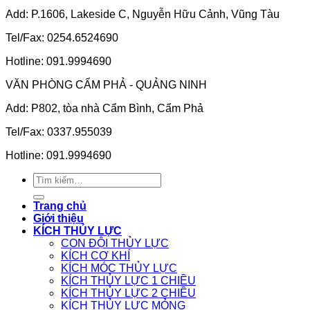
Add: P.1606, Lakeside C, Nguyễn Hữu Cảnh, Vũng Tàu
Tel/Fax: 0254.6524690
Hotline: 091.9994690
VĂN PHÒNG CẨM PHẢ - QUẢNG NINH
Add: P802, tòa nhà Cẩm Bình, Cẩm Phả
Tel/Fax: 0337.955039
Hotline: 091.9994690
Tìm
kiếm:
Trang chủ
Giới thiệu
KÍCH THỦY LỰC
CON ĐỘI THỦY LỰC
KÍCH CƠ KHÍ
KÍCH MÓC THỦY LỰC
KÍCH THỦY LỰC 1 CHIỀU
KÍCH THỦY LỰC 2 CHIỀU
KÍCH THỦY LỰC MỎNG