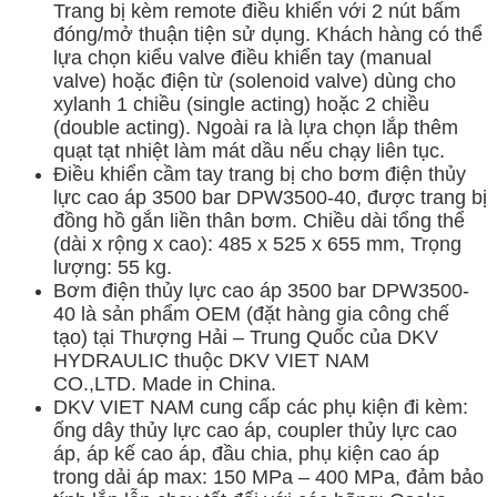
Trang bị kèm remote điều khiển với 2 nút bấm
đóng/mở thuận tiện sử dụng. Khách hàng có thể
lựa chọn kiểu valve điều khiển tay (manual
valve) hoặc điện từ (solenoid valve) dùng cho
xylanh 1 chiều (single acting) hoặc 2 chiều
(double acting). Ngoài ra là lựa chọn lắp thêm
quạt tạt nhiệt làm mát dầu nếu chạy liên tục.
Điều khiển cầm tay trang bị cho bơm điện thủy
lực cao áp 3500 bar DPW3500-40, được trang bị
đồng hồ gắn liền thân bơm. Chiều dài tổng thể
(dài x rộng x cao): 485 x 525 x 655 mm, Trọng
lượng: 55 kg.
Bơm điện thủy lực cao áp 3500 bar DPW3500-
40 là sản phẩm OEM (đặt hàng gia công chế
tạo) tại Thượng Hải – Trung Quốc của DKV
HYDRAULIC thuộc DKV VIET NAM
CO.,LTD. Made in China.
DKV VIET NAM cung cấp các phụ kiện đi kèm:
ống dây thủy lực cao áp, coupler thủy lực cao
áp, áp kế cao áp, đầu chia, phụ kiện cao áp
trong dải áp max: 150 MPa – 400 MPa, đảm bảo