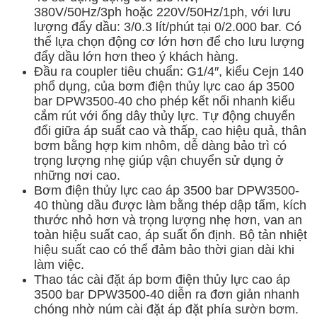
380V/50Hz/3ph hoặc 220V/50Hz/1ph, với lưu
lượng đẩy dầu: 3/0.3 lít/phút tại 0/2.000 bar. Có
thể lựa chọn động cơ lớn hơn để cho lưu lượng
đẩy dầu lớn hơn theo ý khách hàng.
Đầu ra coupler tiêu chuẩn: G1/4″, kiểu Cejn 140
phổ dụng, của bơm điện thủy lực cao áp 3500
bar DPW3500-40 cho phép kết nối nhanh kiểu
cắm rút với ống dây thủy lực. Tự động chuyển
đổi giữa áp suất cao và thấp, cao hiệu quả, thân
bơm bằng hợp kim nhôm, dễ dàng bảo trì có
trọng lượng nhẹ giúp vận chuyển sử dụng ở
những nơi cao.
Bơm điện thủy lực cao áp 3500 bar DPW3500-
40 thùng dầu được làm bằng thép dập tấm, kích
thước nhỏ hơn và trọng lượng nhẹ hơn, van an
toàn hiệu suất cao, áp suất ổn định. Bộ tản nhiệt
hiệu suất cao có thể đảm bảo thời gian dài khi
làm việc.
Thao tác cài đặt áp bơm điện thủy lực cao áp
3500 bar DPW3500-40 diễn ra đơn giản nhanh
chóng nhờ núm cài đặt áp đặt phía sườn bơm.