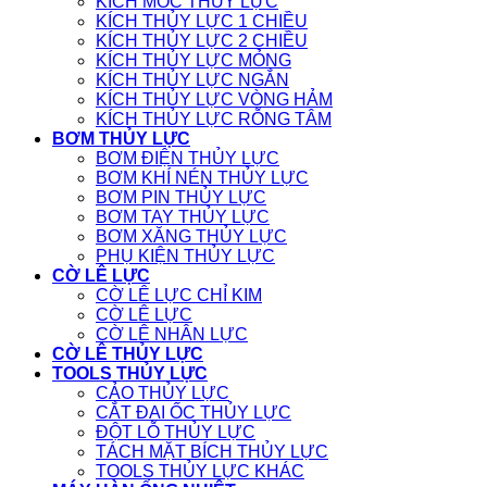
KÍCH MÓC THỦY LỰC
KÍCH THỦY LỰC 1 CHIỀU
KÍCH THỦY LỰC 2 CHIỀU
KÍCH THỦY LỰC MỎNG
KÍCH THỦY LỰC NGẮN
KÍCH THỦY LỰC VÒNG HẢM
KÍCH THỦY LỰC RỖNG TÂM
BƠM THỦY LỰC
BƠM ĐIỆN THỦY LỰC
BƠM KHÍ NÉN THỦY LỰC
BƠM PIN THỦY LỰC
BƠM TAY THỦY LỰC
BƠM XĂNG THỦY LỰC
PHỤ KIỆN THỦY LỰC
CỜ LÊ LỰC
CỜ LÊ LỰC CHỈ KIM
CỜ LÊ LỰC
CỜ LÊ NHÂN LỰC
CỜ LÊ THỦY LỰC
TOOLS THỦY LỰC
CẢO THỦY LỰC
CẮT ĐAI ỐC THỦY LỰC
ĐỘT LỖ THỦY LỰC
TÁCH MẶT BÍCH THỦY LỰC
TOOLS THỦY LỰC KHÁC