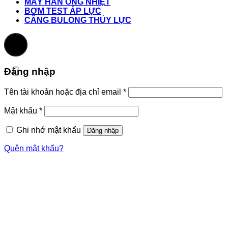
MÁY HÀN ỐNG NHIỆT
BƠM TEST ÁP LỰC
CĂNG BULONG THỦY LỰC
Đăng nhập
Tên tài khoản hoặc địa chỉ email
*
Mật khẩu
*
Ghi nhớ mật khẩu
Đăng nhập
Quên mật khẩu?