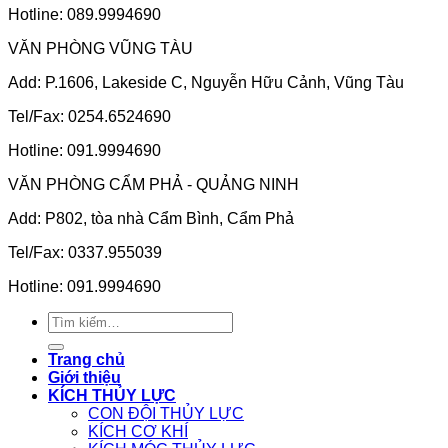
Hotline: 089.9994690
VĂN PHÒNG VŨNG TÀU
Add: P.1606, Lakeside C, Nguyễn Hữu Cảnh, Vũng Tàu
Tel/Fax: 0254.6524690
Hotline: 091.9994690
VĂN PHÒNG CẨM PHẢ - QUẢNG NINH
Add: P802, tòa nhà Cẩm Bình, Cẩm Phả
Tel/Fax: 0337.955039
Hotline: 091.9994690
Tìm
kiếm:
Trang chủ
Giới thiệu
KÍCH THỦY LỰC
CON ĐỘI THỦY LỰC
KÍCH CƠ KHÍ