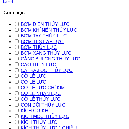
12P4
Danh mục
BƠM ĐIỆN THỦY LỰC
BƠM KHÍ NÉN THỦY LỰC
BƠM TAY THỦY LỰC
BƠM TEST ÁP LỰC
BƠM THỦY LỰC
BƠM XĂNG THỦY LỰC
CĂNG BULONG THỦY LỰC
CẢO THỦY LỰC
CẮT ĐAI ỐC THỦY LỰC
CỜ LÊ LỰC
CỜ LÊ LỰC
CỜ LÊ LỰC CHỈ KIM
CỜ LÊ NHÂN LỰC
CỜ LÊ THỦY LỰC
CON ĐỘI THỦY LỰC
KÍCH CƠ KHÍ
KÍCH MÓC THỦY LỰC
KÍCH THỦY LỰC
KÍCH THỦY LỰC 1 CHIỀU