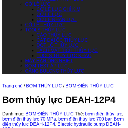
CỜ LÊ LỰC
CỜ LÊ LỰC CHỈ KIM
CỜ LÊ LỰC
CỜ LÊ NHÂN LỰC
CỜ LÊ THỦY LỰC
TOOLS THỦY LỰC
CẢO THỦY LỰC
CẮT ĐAI ỐC THỦY LỰC
ĐỘT LỖ THỦY LỰC
TÁCH MẶT BÍCH THỦY LỰC
TOOLS THỦY LỰC KHÁC
MÁY HÀN ỐNG NHIỆT
BƠM TEST ÁP LỰC
CĂNG BULONG THỦY LỰC
Trang chủ
/
BƠM THỦY LỰC
/
BƠM ĐIỆN THỦY LỰC
Bơm thủy lực DEAH-12P4
Danh mục:
BƠM ĐIỆN THỦY LỰC
Thẻ:
bơm điện thủy lực
,
bơm điện thủy lực 70 MPa
,
bơm điện thủy lực 700 bar
,
Bơm
điện thủy lực DEAH-12P4
,
Electric hydraulic pump DEAH-