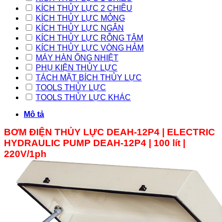
KÍCH THỦY LỰC 2 CHIỀU
KÍCH THỦY LỰC MỎNG
KÍCH THỦY LỰC NGẮN
KÍCH THỦY LỰC RỖNG TÂM
KÍCH THỦY LỰC VÒNG HẢM
MÁY HÀN ỐNG NHIỆT
PHỤ KIỆN THỦY LỰC
TÁCH MẶT BÍCH THỦY LỰC
TOOLS THỦY LỰC
TOOLS THỦY LỰC KHÁC
Mô tả
BƠM ĐIỆN THỦY LỰC DEAH-12P4 | ELECTRIC
HYDRAULIC PUMP DEAH-12P4 | 100 lít |
220V/1ph