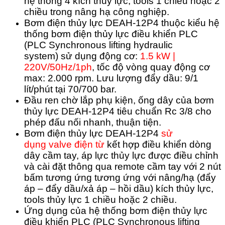
hệ thống 4 kích thủy lực, tools 1 chiều hoặc 2
chiều trong nâng hạ công nghiệp.
Bơm điện thủy lực DEAH-12P4 thuộc kiểu hệ
thống bơm điện thủy lực điều khiển PLC
(PLC Synchronous lifting hydraulic
system) sử dụng động cơ:
1.5 kW |
220V/50Hz/1ph
, tốc độ vòng quay động cơ
max: 2.000 rpm. Lưu lượng đẩy dầu: 9/1
lít/phút tại 70/700 bar.
Đầu ren chờ lắp phụ kiện, ống dây của bơm
thủy lực DEAH-12P4 tiêu chuẩn Rc 3/8 cho
phép đấu nối nhanh, thuận tiện.
Bơm điện thủy lực DEAH-12P4
sử
dụng
valve điện từ
kết hợp điều khiển dòng
dây cầm tay, áp lực thủy lực được điều chỉnh
và cài đặt thông qua remote cầm tay với 2 nút
bấm tương ứng tương ứng với nâng/hạ (đẩy
áp – đẩy dầu/xả áp – hồi dầu) kích thủy lực,
tools thủy lực 1 chiều hoặc 2 chiều.
Ứng dụng của hệ thống bơm điện thủy lực
điều khiển PLC (PLC Synchronous lifting