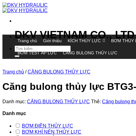
Chuyển
đến
nội
dung
DKV VIETNAM CO., LTD
Trang chủ
Giới thiệu
KÍCH THỦY LỰC
BƠM THỦY 
Tìm
BƠM TEST ÁP LỰC
CĂNG BULONG THỦY LỰC
kiếm:
Trang chủ
/
CĂNG BULONG THỦY LỰC
Căng bulong thủy lực BTG3
Danh mục:
CĂNG BULONG THỦY LỰC
Thẻ:
Căng bulong t
Danh mục
BƠM ĐIỆN THỦY LỰC
BƠM KHÍ NÉN THỦY LỰC