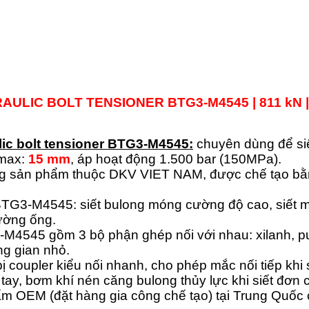
RAULIC BOLT TENSIONER
BTG3-
M4545
| 811 kN 
lic bolt tensioner BTG3-M4545:
chuyên dùng để si
 max:
15 mm
, áp hoạt động 1.500 bar (150MPa).
g sản phẩm thuộc DKV VIET NAM, được chế tạo bằng
TG3-M4545: siết bulong móng cường độ cao, siết m
ường ống.
M4545 gồm 3 bộ phận ghép nối với nhau: xilanh, pul
ng gian nhỏ.
 coupler kiểu nối nhanh, cho phép mắc nối tiếp khi 
tay, bơm khí nén căng bulong thủy lực khi siết đơn c
ẩm OEM (đặt hàng gia công chế tạo) tại Trung Qu