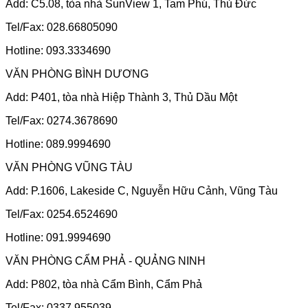
Add: C5.08, tòa nhà SunView 1, Tam Phú, Thủ Đức
Tel/Fax: 028.66805090
Hotline: 093.3334690
VĂN PHÒNG BÌNH DƯƠNG
Add: P401, tòa nhà Hiệp Thành 3, Thủ Dầu Một
Tel/Fax: 0274.3678690
Hotline: 089.9994690
VĂN PHÒNG VŨNG TÀU
Add: P.1606, Lakeside C, Nguyễn Hữu Cảnh, Vũng Tàu
Tel/Fax: 0254.6524690
Hotline: 091.9994690
VĂN PHÒNG CẨM PHẢ - QUẢNG NINH
Add: P802, tòa nhà Cẩm Bình, Cẩm Phả
Tel/Fax: 0337.955039