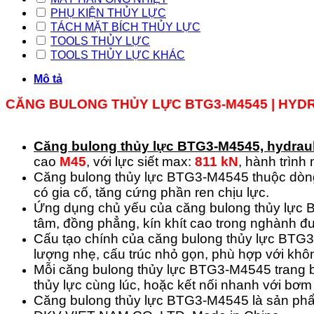
PHỤ KIỆN THỦY LỰC
TÁCH MẶT BÍCH THỦY LỰC
TOOLS THỦY LỰC
TOOLS THỦY LỰC KHÁC
Mô tả
CĂNG BULONG THỦY LỰC BTG3-M4545 | HYD
Căng bulong thủy lực
BTG3-M4545,
hydrau
cao
M45
, với lực siết max:
811 kN
, hành trình
Căng bulong thủy lực BTG3-M4545 thuộc dòn
có gia cố, tăng cứng phần ren chịu lực.
Ứng dụng chủ yếu của căng bulong thủy lực B
tâm, đồng phẳng, kín khít cao trong nghành đ
Cấu tạo chính của căng bulong thủy lực BTG3-
lượng nhẹ, cấu trúc nhỏ gọn, phù hợp với khô
Mỗi căng bulong thủy lực BTG3-M4545 trang bị
thủy lực cùng lúc, hoặc kết nối nhanh với bơm 
Căng bulong thủy lực BTG3-M4545 là sản ph