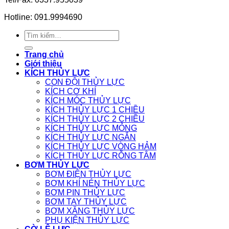
Hotline: 091.9994690
Tìm
kiếm:
Trang chủ
Giới thiệu
KÍCH THỦY LỰC
CON ĐỘI THỦY LỰC
KÍCH CƠ KHÍ
KÍCH MÓC THỦY LỰC
KÍCH THỦY LỰC 1 CHIỀU
KÍCH THỦY LỰC 2 CHIỀU
KÍCH THỦY LỰC MỎNG
KÍCH THỦY LỰC NGẮN
KÍCH THỦY LỰC VÒNG HẢM
KÍCH THỦY LỰC RỖNG TÂM
BƠM THỦY LỰC
BƠM ĐIỆN THỦY LỰC
BƠM KHÍ NÉN THỦY LỰC
BƠM PIN THỦY LỰC
BƠM TAY THỦY LỰC
BƠM XĂNG THỦY LỰC
PHỤ KIỆN THỦY LỰC