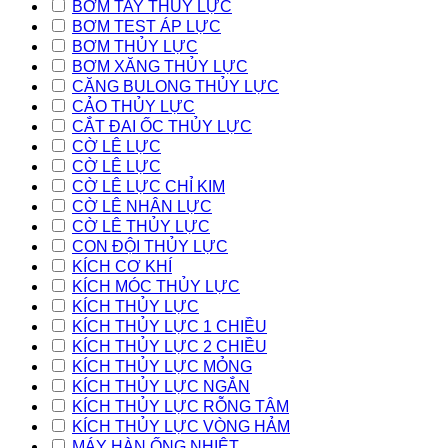
BƠM TAY THỦY LỰC
BƠM TEST ÁP LỰC
BƠM THỦY LỰC
BƠM XĂNG THỦY LỰC
CĂNG BULONG THỦY LỰC
CẢO THỦY LỰC
CẮT ĐAI ỐC THỦY LỰC
CỜ LÊ LỰC
CỜ LÊ LỰC
CỜ LÊ LỰC CHỈ KIM
CỜ LÊ NHÂN LỰC
CỜ LÊ THỦY LỰC
CON ĐỘI THỦY LỰC
KÍCH CƠ KHÍ
KÍCH MÓC THỦY LỰC
KÍCH THỦY LỰC
KÍCH THỦY LỰC 1 CHIỀU
KÍCH THỦY LỰC 2 CHIỀU
KÍCH THỦY LỰC MỎNG
KÍCH THỦY LỰC NGẮN
KÍCH THỦY LỰC RỖNG TÂM
KÍCH THỦY LỰC VÒNG HẢM
MÁY HÀN ỐNG NHIỆT