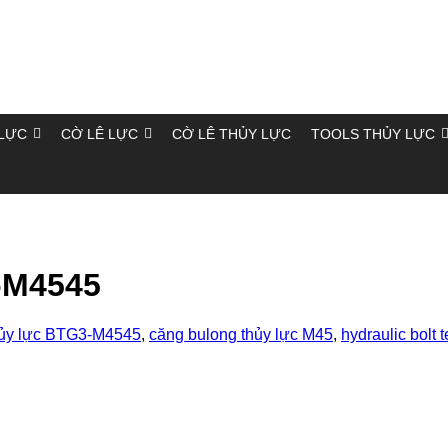
LỰC
CỜ LÊ LỰC
CỜ LÊ THỦY LỰC
TOOLS THỦY LỰC
-M4545
hủy lực BTG3-M4545
,
căng bulong thủy lực M45
,
hydraulic bolt