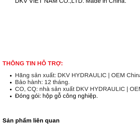
DKV VIET NAM CO.,LTD. Made in China.
THÔNG TIN HỖ TRỢ:
Hãng sản xuất: DKV HYDRAULIC | OEM China 
Bảo hành: 12 tháng.
CO, CQ: nhà sản xuất DKV HYDRAULIC | OEM 
Đóng gói: hộp gỗ công nghiệp.
Sản phẩm liên quan