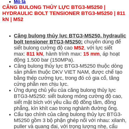
Mô tả
CĂNG BULONG THỦY LỰC BTG3-M5250 |
HYDRAULIC BOLT TENSIONER
BTG3-
M5250
| 811
kN | M52
Căng bulong thủy lực
BTG3-M5250,
hydraulic
bolt tensioner BTG3-M5250:
chuyên dùng để
siết bulong cường độ cao
M52
, với lực siết
max:
811 kN
, hành trình max:
15 mm
, áp hoạt
động 1.500 bar (150MPa).
Căng bulong thủy lực BTG3-M5250 thuộc dòng
sản phẩm thuộc DKV VIET NAM, được chế tạo
bằng thép cường lực, trong đó có gia cố, tăng
cứng phần ren chịu lực.
Ứng dụng chủ yếu của căng bulong thủy lực
BTG3-M5250: siết bulong móng cường độ cao,
siết mặt bích với yêu cầu độ đồng tâm, đồng
phẳng, kín khít cao trong nghành đường ống.
Cấu tạo chính của căng bulong thủy lực BTG3-
M5250 gồm 3 bộ phận ghép nối với nhau: xilanh,
puller và quang đai, với trọng lượng nhẹ, cấu