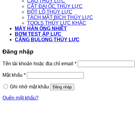
CẢO THỦY LỰC
CẮT ĐAI ỐC THỦY LỰC
ĐỘT LỖ THỦY LỰC
TÁCH MẶT BÍCH THỦY LỰC
TOOLS THỦY LỰC KHÁC
MÁY HÀN ỐNG NHIỆT
BƠM TEST ÁP LỰC
CĂNG BULONG THỦY LỰC
Đăng nhập
Tên tài khoản hoặc địa chỉ email
*
Mật khẩu
*
Ghi nhớ mật khẩu
Đăng nhập
Quên mật khẩu?