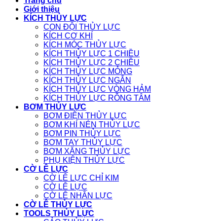
Trang chủ
Giới thiệu
KÍCH THỦY LỰC
CON ĐỘI THỦY LỰC
KÍCH CƠ KHÍ
KÍCH MÓC THỦY LỰC
KÍCH THỦY LỰC 1 CHIỀU
KÍCH THỦY LỰC 2 CHIỀU
KÍCH THỦY LỰC MỎNG
KÍCH THỦY LỰC NGẮN
KÍCH THỦY LỰC VÒNG HẢM
KÍCH THỦY LỰC RỖNG TÂM
BƠM THỦY LỰC
BƠM ĐIỆN THỦY LỰC
BƠM KHÍ NÉN THỦY LỰC
BƠM PIN THỦY LỰC
BƠM TAY THỦY LỰC
BƠM XĂNG THỦY LỰC
PHỤ KIỆN THỦY LỰC
CỜ LÊ LỰC
CỜ LÊ LỰC CHỈ KIM
CỜ LÊ LỰC
CỜ LÊ NHÂN LỰC
CỜ LÊ THỦY LỰC
TOOLS THỦY LỰC