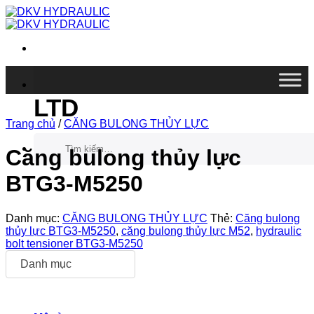
Chuyển
đến
nội
dung
DKV VIETNAM CO.,
LTD
Trang chủ
/
CĂNG BULONG THỦY LỰC
Tìm
kiếm:
Căng bulong thủy lực
BTG3-M5250
Danh mục:
CĂNG BULONG THỦY LỰC
Thẻ:
Căng bulong
thủy lực BTG3-M5250
,
căng bulong thủy lực M52
,
hydraulic
bolt tensioner BTG3-M5250
Danh mục