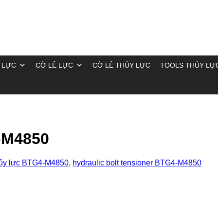
 LỰC
CỜ LÊ LỰC
CỜ LÊ THỦY LỰC
TOOLS THỦY LỰ
-M4850
hủy lực BTG4-M4850
,
hydraulic bolt tensioner BTG4-M4850