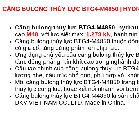
CĂNG BULONG THỦY LỰC BTG4-M4850 | HYD
Căng bulong thủy lực
BTG4-M4850,
hydrau
cao
M48
, với lực siết max:
1.273 kN
, hành trì
Căng bulong thủy lực BTG4-M4850 thuộc dòn
có gia cố, tăng cứng phần ren chịu lực.
Ứng dụng chủ yếu của căng bulong thủy lực B
tâm, đồng phẳng, kín khít cao trong nghành đ
Cấu tạo chính của căng bulong thủy lực BTG4-
lượng nhẹ, cấu trúc nhỏ gọn, phù hợp với khô
Mỗi căng bulong thủy lực BTG4-M4850 trang bị
thủy lực cùng lúc, hoặc kết nối nhanh với bơm 
Căng bulong thủy lực BTG4-M4850 là sản ph
DKV VIET NAM CO.,LTD. Made in China.