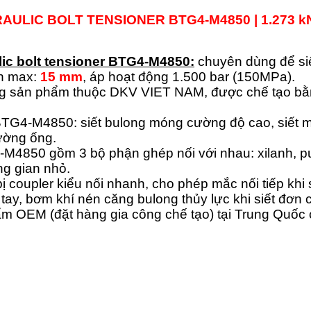
RAULIC BOLT TENSIONER
BTG4-M4850
| 1.273 k
lic bolt tensioner BTG4-M4850:
chuyên dùng để si
nh max:
15 mm
, áp hoạt động 1.500 bar (150MPa).
g sản phẩm thuộc DKV VIET NAM, được chế tạo bằng
TG4-M4850: siết bulong móng cường độ cao, siết m
ường ống.
M4850 gồm 3 bộ phận ghép nối với nhau: xilanh, pul
ng gian nhỏ.
 coupler kiểu nối nhanh, cho phép mắc nối tiếp khi 
tay, bơm khí nén căng bulong thủy lực khi siết đơn c
ẩm OEM (đặt hàng gia công chế tạo) tại Trung Qu