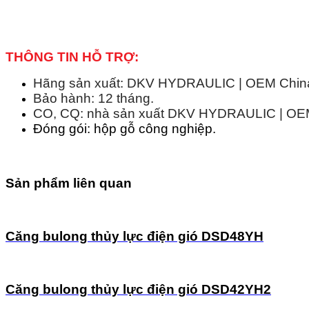
THÔNG TIN HỖ TRỢ:
Hãng sản xuất: DKV HYDRAULIC | OEM China 
Bảo hành: 12 tháng.
CO, CQ: nhà sản xuất DKV HYDRAULIC | OEM 
Đóng gói: hộp gỗ công nghiệp.
Sản phẩm liên quan
Căng bulong thủy lực điện gió DSD48YH
Căng bulong thủy lực điện gió DSD42YH2