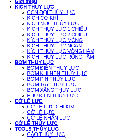
Giới thiệu
KÍCH THỦY LỰC
CON ĐỘI THỦY LỰC
KÍCH CƠ KHÍ
KÍCH MÓC THỦY LỰC
KÍCH THỦY LỰC 1 CHIỀU
KÍCH THỦY LỰC 2 CHIỀU
KÍCH THỦY LỰC MỎNG
KÍCH THỦY LỰC NGẮN
KÍCH THỦY LỰC VÒNG HẢM
KÍCH THỦY LỰC RỖNG TÂM
BƠM THỦY LỰC
BƠM ĐIỆN THỦY LỰC
BƠM KHÍ NÉN THỦY LỰC
BƠM PIN THỦY LỰC
BƠM TAY THỦY LỰC
BƠM XĂNG THỦY LỰC
PHỤ KIỆN THỦY LỰC
CỜ LÊ LỰC
CỜ LÊ LỰC CHỈ KIM
CỜ LÊ LỰC
CỜ LÊ NHÂN LỰC
CỜ LÊ THỦY LỰC
TOOLS THỦY LỰC
CẢO THỦY LỰC