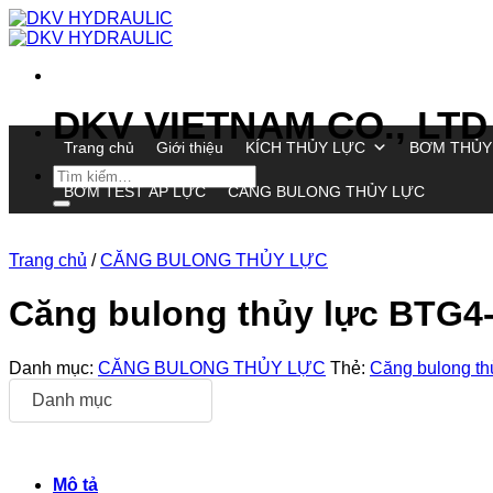
Chuyển
đến
nội
dung
DKV VIETNAM CO., LTD
Trang chủ
Giới thiệu
KÍCH THỦY LỰC
BƠM THỦY
Tìm
BƠM TEST ÁP LỰC
CĂNG BULONG THỦY LỰC
kiếm:
Trang chủ
/
CĂNG BULONG THỦY LỰC
Căng bulong thủy lực BTG4
Danh mục:
CĂNG BULONG THỦY LỰC
Thẻ:
Căng bulong t
Danh mục
Mô tả