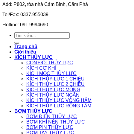
Add: P802, tòa nhà Cẩm Bình, Cẩm Phả
Tel/Fax: 0337.955039
Hotline: 091.9994690
Tìm
kiếm:
Trang chủ
Giới thiệu
KÍCH THỦY LỰC
CON ĐỘI THỦY LỰC
KÍCH CƠ KHÍ
KÍCH MÓC THỦY LỰC
KÍCH THỦY LỰC 1 CHIỀU
KÍCH THỦY LỰC 2 CHIỀU
KÍCH THỦY LỰC MỎNG
KÍCH THỦY LỰC NGẮN
KÍCH THỦY LỰC VÒNG HẢM
KÍCH THỦY LỰC RỖNG TÂM
BƠM THỦY LỰC
BƠM ĐIỆN THỦY LỰC
BƠM KHÍ NÉN THỦY LỰC
BƠM PIN THỦY LỰC
BƠM TAY THỦY LỰC