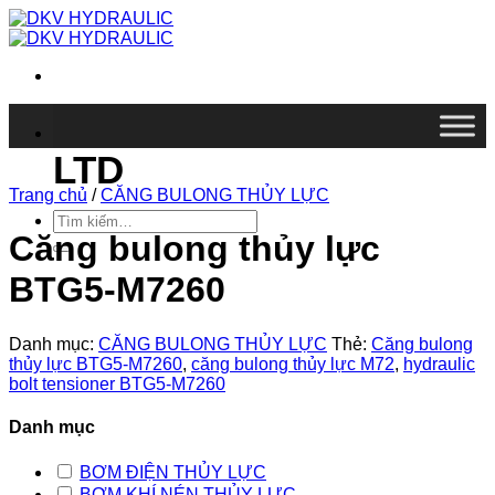
Chuyển
đến
nội
dung
DKV VIETNAM CO.,
LTD
Trang chủ
/
CĂNG BULONG THỦY LỰC
Tìm
kiếm:
Căng bulong thủy lực
BTG5-M7260
Danh mục:
CĂNG BULONG THỦY LỰC
Thẻ:
Căng bulong
thủy lực BTG5-M7260
,
căng bulong thủy lực M72
,
hydraulic
bolt tensioner BTG5-M7260
Danh mục
BƠM ĐIỆN THỦY LỰC
BƠM KHÍ NÉN THỦY LỰC