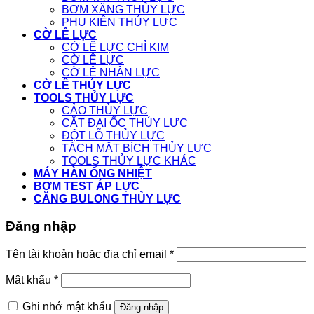
BƠM XĂNG THỦY LỰC
PHỤ KIỆN THỦY LỰC
CỜ LÊ LỰC
CỜ LÊ LỰC CHỈ KIM
CỜ LÊ LỰC
CỜ LÊ NHÂN LỰC
CỜ LÊ THỦY LỰC
TOOLS THỦY LỰC
CẢO THỦY LỰC
CẮT ĐAI ỐC THỦY LỰC
ĐỘT LỖ THỦY LỰC
TÁCH MẶT BÍCH THỦY LỰC
TOOLS THỦY LỰC KHÁC
MÁY HÀN ỐNG NHIỆT
BƠM TEST ÁP LỰC
CĂNG BULONG THỦY LỰC
Đăng nhập
Tên tài khoản hoặc địa chỉ email
*
Mật khẩu
*
Ghi nhớ mật khẩu
Đăng nhập