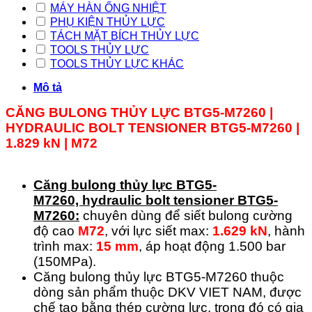
MÁY HÀN ỐNG NHIỆT
PHỤ KIỆN THỦY LỰC
TÁCH MẶT BÍCH THỦY LỰC
TOOLS THỦY LỰC
TOOLS THỦY LỰC KHÁC
Mô tả
CĂNG BULONG THỦY LỰC BTG5-M7260 |
HYDRAULIC BOLT TENSIONER
BTG5-
M7260
|
1.829 kN | M72
Căng bulong thủy lực
BTG5-
M7260,
hydraulic bolt tensioner BTG5-
M7260:
chuyên dùng để siết bulong cường
độ cao
M72
, với lực siết max:
1.629 kN
, hành
trình max:
15 mm
, áp hoạt động 1.500 bar
(150MPa).
Căng bulong thủy lực BTG5-M7260 thuộc
dòng sản phẩm thuộc DKV VIET NAM, được
chế tạo bằng thép cường lực, trong đó có gia