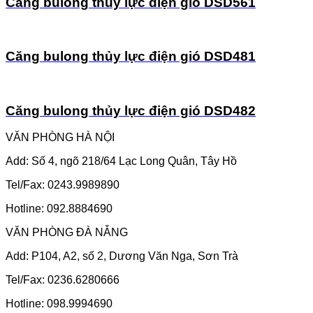
Căng bulong thủy lực điện gió DSD561
Căng bulong thủy lực điện gió DSD481
Căng bulong thủy lực điện gió DSD482
VĂN PHÒNG HÀ NỘI
Add: Số 4, ngõ 218/64 Lạc Long Quân, Tây Hồ
Tel/Fax: 0243.9989890
Hotline: 092.8884690
VĂN PHÒNG ĐÀ NẴNG
Add: P104, A2, số 2, Dương Văn Nga, Sơn Trà
Tel/Fax: 0236.6280666
Hotline: 098.9994690