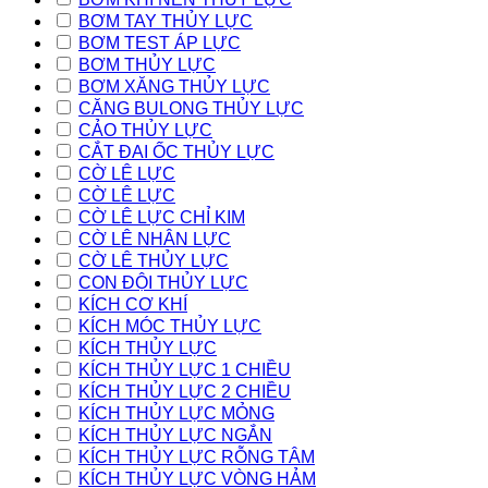
BƠM TAY THỦY LỰC
BƠM TEST ÁP LỰC
BƠM THỦY LỰC
BƠM XĂNG THỦY LỰC
CĂNG BULONG THỦY LỰC
CẢO THỦY LỰC
CẮT ĐAI ỐC THỦY LỰC
CỜ LÊ LỰC
CỜ LÊ LỰC
CỜ LÊ LỰC CHỈ KIM
CỜ LÊ NHÂN LỰC
CỜ LÊ THỦY LỰC
CON ĐỘI THỦY LỰC
KÍCH CƠ KHÍ
KÍCH MÓC THỦY LỰC
KÍCH THỦY LỰC
KÍCH THỦY LỰC 1 CHIỀU
KÍCH THỦY LỰC 2 CHIỀU
KÍCH THỦY LỰC MỎNG
KÍCH THỦY LỰC NGẮN
KÍCH THỦY LỰC RỖNG TÂM
KÍCH THỦY LỰC VÒNG HẢM