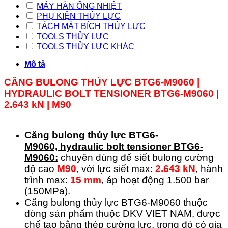
MÁY HÀN ỐNG NHIỆT
PHỤ KIỆN THỦY LỰC
TÁCH MẶT BÍCH THỦY LỰC
TOOLS THỦY LỰC
TOOLS THỦY LỰC KHÁC
Mô tả
CĂNG BULONG THỦY LỰC BTG6-M9060 |
HYDRAULIC BOLT TENSIONER
BTG6-
M9060
|
2.643 kN | M90
Căng bulong thủy lực
BTG6-
M9060,
hydraulic bolt tensioner BTG6-
M9060:
chuyên dùng để siết bulong cường
độ cao
M90
, với lực siết max:
2.643 kN
, hành
trình max:
15 mm
, áp hoạt động 1.500 bar
(150MPa).
Căng bulong thủy lực BTG6-M9060 thuộc
dòng sản phẩm thuộc DKV VIET NAM, được
chế tạo bằng thép cường lực, trong đó có gia