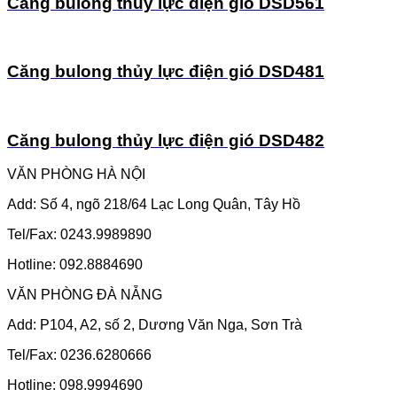
Căng bulong thủy lực điện gió DSD561
Căng bulong thủy lực điện gió DSD481
Căng bulong thủy lực điện gió DSD482
VĂN PHÒNG HÀ NỘI
Add: Số 4, ngõ 218/64 Lạc Long Quân, Tây Hồ
Tel/Fax: 0243.9989890
Hotline: 092.8884690
VĂN PHÒNG ĐÀ NẴNG
Add: P104, A2, số 2, Dương Văn Nga, Sơn Trà
Tel/Fax: 0236.6280666
Hotline: 098.9994690