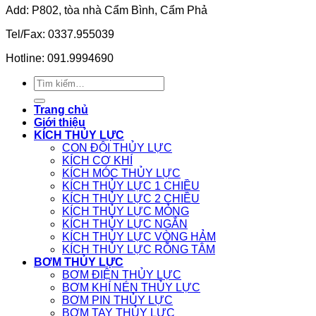
Add: P802, tòa nhà Cẩm Bình, Cẩm Phả
Tel/Fax: 0337.955039
Hotline: 091.9994690
Tìm
kiếm:
Trang chủ
Giới thiệu
KÍCH THỦY LỰC
CON ĐỘI THỦY LỰC
KÍCH CƠ KHÍ
KÍCH MÓC THỦY LỰC
KÍCH THỦY LỰC 1 CHIỀU
KÍCH THỦY LỰC 2 CHIỀU
KÍCH THỦY LỰC MỎNG
KÍCH THỦY LỰC NGẮN
KÍCH THỦY LỰC VÒNG HẢM
KÍCH THỦY LỰC RỖNG TÂM
BƠM THỦY LỰC
BƠM ĐIỆN THỦY LỰC
BƠM KHÍ NÉN THỦY LỰC
BƠM PIN THỦY LỰC
BƠM TAY THỦY LỰC