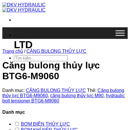
Chuyển
đến
nội
dung
DKV VIETNAM CO.,
LTD
Trang chủ
/
CĂNG BULONG THỦY LỰC
Tìm
kiếm:
Căng bulong thủy lực
BTG6-M9060
Danh mục:
CĂNG BULONG THỦY LỰC
Thẻ:
Căng bulong
thủy lực BTG6-M9060
,
căng bulong thủy lực M90
,
hydraulic
bolt tensioner BTG6-M9060
Danh mục
BƠM ĐIỆN THỦY LỰC
BƠM KHÍ NÉN THỦY LỰC