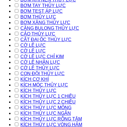
BƠM TAY THỦY LỰC
BƠM TEST ÁP LỰC
BƠM THỦY LỰC
BƠM XĂNG THỦY LỰC
CĂNG BULONG THỦY LỰC
CẢO THỦY LỰC
CẮT ĐAI ỐC THỦY LỰC
CỜ LÊ LỰC
CỜ LÊ LỰC
CỜ LÊ LỰC CHỈ KIM
CỜ LÊ NHÂN LỰC
CỜ LÊ THỦY LỰC
CON ĐỘI THỦY LỰC
KÍCH CƠ KHÍ
KÍCH MÓC THỦY LỰC
KÍCH THỦY LỰC
KÍCH THỦY LỰC 1 CHIỀU
KÍCH THỦY LỰC 2 CHIỀU
KÍCH THỦY LỰC MỎNG
KÍCH THỦY LỰC NGẮN
KÍCH THỦY LỰC RỖNG TÂM
KÍCH THỦY LỰC VÒNG HẢM