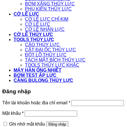
BƠM XĂNG THỦY LỰC
PHỤ KIỆN THỦY LỰC
CỜ LÊ LỰC
CỜ LÊ LỰC CHỈ KIM
CỜ LÊ LỰC
CỜ LÊ NHÂN LỰC
CỜ LÊ THỦY LỰC
TOOLS THỦY LỰC
CẢO THỦY LỰC
CẮT ĐAI ỐC THỦY LỰC
ĐỘT LỖ THỦY LỰC
TÁCH MẶT BÍCH THỦY LỰC
TOOLS THỦY LỰC KHÁC
MÁY HÀN ỐNG NHIỆT
BƠM TEST ÁP LỰC
CĂNG BULONG THỦY LỰC
Đăng nhập
Tên tài khoản hoặc địa chỉ email
*
Mật khẩu
*
Ghi nhớ mật khẩu
Đăng nhập