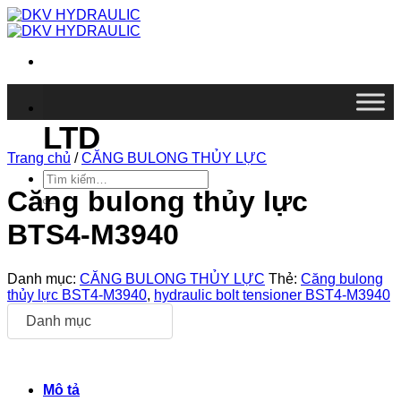
Chuyển
đến
nội
dung
DKV VIETNAM CO.,
LTD
Trang chủ
/
CĂNG BULONG THỦY LỰC
Tìm
kiếm:
Căng bulong thủy lực
BTS4-M3940
Danh mục:
CĂNG BULONG THỦY LỰC
Thẻ:
Căng bulong
thủy lực BST4-M3940
,
hydraulic bolt tensioner BST4-M3940
Danh mục
Mô tả