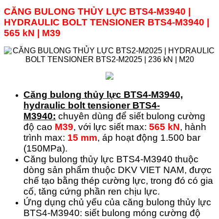
CĂNG BULONG THỦY LỰC BTS4-M3940 |
HYDRAULIC BOLT TENSIONER
BTS4-
M3940
|
565 kN | M39
Căng bulong thủy lực
BTS4-M3940,
hydraulic bolt tensioner BTS4-
M3940:
chuyên dùng để siết bulong cường
độ cao
M39
, với lực siết max:
565 kN
, hành
trình max:
15 mm
, áp hoạt động 1.500 bar
(150MPa).
Căng bulong thủy lực BTS4-M3940 thuộc
dòng sản phẩm thuộc DKV VIET NAM, được
chế tạo bằng thép cường lực, trong đó có gia
cố, tăng cứng phần ren chịu lực.
Ứng dụng chủ yếu của căng bulong thủy lực
BTS4-M3940: siết bulong móng cường độ