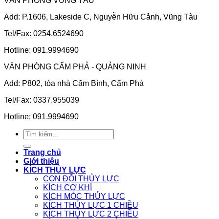
VĂN PHÒNG VŨNG TÀU
Add: P.1606, Lakeside C, Nguyễn Hữu Cảnh, Vũng Tàu
Tel/Fax: 0254.6524690
Hotline: 091.9994690
VĂN PHÒNG CẨM PHẢ - QUẢNG NINH
Add: P802, tòa nhà Cẩm Bình, Cẩm Phả
Tel/Fax: 0337.955039
Hotline: 091.9994690
Tìm
kiếm:
Trang chủ
Giới thiệu
KÍCH THỦY LỰC
CON ĐỘI THỦY LỰC
KÍCH CƠ KHÍ
KÍCH MÓC THỦY LỰC
KÍCH THỦY LỰC 1 CHIỀU
KÍCH THỦY LỰC 2 CHIỀU