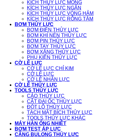
KÍCH THỦY LỰC MỎNG
KÍCH THỦY LỰC NGẮN
KÍCH THỦY LỰC VÒNG HẢM
KÍCH THỦY LỰC RỖNG TÂM
BƠM THỦY LỰC
BƠM ĐIỆN THỦY LỰC
BƠM KHÍ NÉN THỦY LỰC
BƠM PIN THỦY LỰC
BƠM TAY THỦY LỰC
BƠM XĂNG THỦY LỰC
PHỤ KIỆN THỦY LỰC
CỜ LÊ LỰC
CỜ LÊ LỰC CHỈ KIM
CỜ LÊ LỰC
CỜ LÊ NHÂN LỰC
CỜ LÊ THỦY LỰC
TOOLS THỦY LỰC
CẢO THỦY LỰC
CẮT ĐAI ỐC THỦY LỰC
ĐỘT LỖ THỦY LỰC
TÁCH MẶT BÍCH THỦY LỰC
TOOLS THỦY LỰC KHÁC
MÁY HÀN ỐNG NHIỆT
BƠM TEST ÁP LỰC
CĂNG BULONG THỦY LỰC