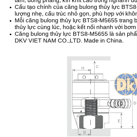
tâm, đồng phẳng, kín khít cao trong nghành đ
Cấu tạo chính của căng bulong thủy lực BTS8-
lượng nhẹ, cấu trúc nhỏ gọn, phù hợp với khô
Mỗi căng bulong thủy lực BTS8-M5655 trang bị 
thủy lực cùng lúc, hoặc kết nối nhanh với bơm 
Căng bulong thủy lực BTS8-M5655 là sản ph
DKV VIET NAM CO.,LTD. Made in China.