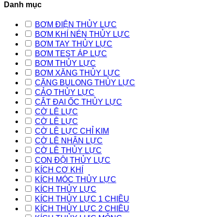
Danh mục
BƠM ĐIỆN THỦY LỰC
BƠM KHÍ NÉN THỦY LỰC
BƠM TAY THỦY LỰC
BƠM TEST ÁP LỰC
BƠM THỦY LỰC
BƠM XĂNG THỦY LỰC
CĂNG BULONG THỦY LỰC
CẢO THỦY LỰC
CẮT ĐAI ỐC THỦY LỰC
CỜ LÊ LỰC
CỜ LÊ LỰC
CỜ LÊ LỰC CHỈ KIM
CỜ LÊ NHÂN LỰC
CỜ LÊ THỦY LỰC
CON ĐỘI THỦY LỰC
KÍCH CƠ KHÍ
KÍCH MÓC THỦY LỰC
KÍCH THỦY LỰC
KÍCH THỦY LỰC 1 CHIỀU
KÍCH THỦY LỰC 2 CHIỀU