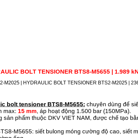
RAULIC BOLT TENSIONER
BTS8-M5655
| 1.989 k
ic bolt tensioner BTS8-M5655:
chuyên dùng để siế
nh max:
15 mm
, áp hoạt động 1.500 bar (150MPa).
 sản phẩm thuộc DKV VIET NAM, được chế tạo bằng
TS8-M5655: siết bulong móng cường độ cao, siết m