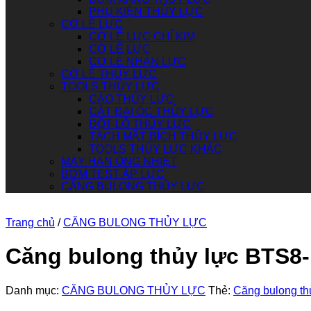
PHỤ KIỆN THỦY LỰC
CỜ LÊ LỰC
CỜ LÊ LỰC CHỈ KIM
CỜ LÊ LỰC
CỜ LÊ NHÂN LỰC
CỜ LÊ THỦY LỰC
TOOLS THỦY LỰC
CẢO THỦY LỰC
CẮT ĐAI ỐC THỦY LỰC
ĐỘT LỖ THỦY LỰC
TÁCH MẶT BÍCH THỦY LỰC
TOOLS THỦY LỰC KHÁC
MÁY HÀN ỐNG NHIỆT
BƠM TEST ÁP LỰC
CĂNG BULONG THỦY LỰC
Trang chủ
/
CĂNG BULONG THỦY LỰC
Căng bulong thủy lực BTS8
Danh mục:
CĂNG BULONG THỦY LỰC
Thẻ:
Căng bulong t