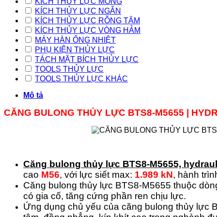
KÍCH THỦY LỰC MỎNG
KÍCH THỦY LỰC NGẮN
KÍCH THỦY LỰC RỖNG TÂM
KÍCH THỦY LỰC VÒNG HẢM
MÁY HÀN ỐNG NHIỆT
PHỤ KIỆN THỦY LỰC
TÁCH MẶT BÍCH THỦY LỰC
TOOLS THỦY LỰC
TOOLS THỦY LỰC KHÁC
Mô tả
CĂNG BULONG THỦY LỰC BTS8-M5655 | HYD
Căng bulong thủy lực
BTS8-M5655,
hydraul
cao
M56
, với lực siết max:
1.989 kN
, hành trì
Căng bulong thủy lực BTS8-M5655 thuộc dòng
có gia cố, tăng cứng phần ren chịu lực.
Ứng dụng chủ yếu của căng bulong thủy lực B