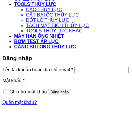
TOOLS THỦY LỰC
CẢO THỦY LỰC
CẮT ĐAI ỐC THỦY LỰC
ĐỘT LỖ THỦY LỰC
TÁCH MẶT BÍCH THỦY LỰC
TOOLS THỦY LỰC KHÁC
MÁY HÀN ỐNG NHIỆT
BƠM TEST ÁP LỰC
CĂNG BULONG THỦY LỰC
Đăng nhập
Tên tài khoản hoặc địa chỉ email
*
Mật khẩu
*
Ghi nhớ mật khẩu
Đăng nhập
Quên mật khẩu?