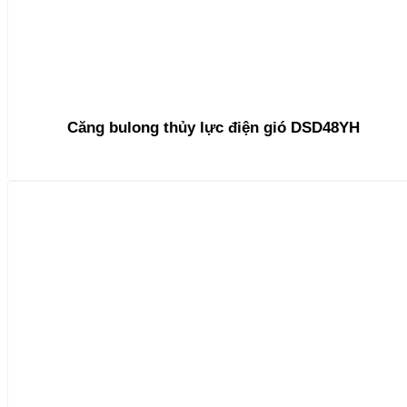
Căng bulong thủy lực điện gió DSD48YH