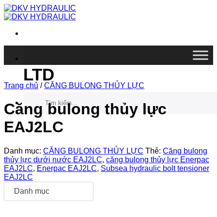
Chuyển
đến
nội
dung
DKV VIETNAM CO.,
LTD
Trang chủ
/
CĂNG BULONG THỦY LỰC
Tìm
kiếm:
Căng bulong thủy lực
EAJ2LC
Danh mục:
CĂNG BULONG THỦY LỰC
Thẻ:
Căng bulong
thủy lực dưới nước EAJ2LC
,
căng bulong thủy lực Enerpac
EAJ2LC
,
Enerpac EAJ2LC
,
Subsea hydraulic bolt tensioner
EAJ2LC
Danh mục