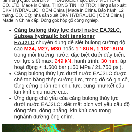
Căng bulong thủy lực dưới nước EAJ2LC,
Subsea hydraulic bolt tensioner
EAJ2LC
chuyên dùng để siết bulong cường độ
cao
M24, M27, M30
hoặc
1″-8UN, 1 1/8″-8UN
trong môi trường nước, đặc biệt dưới đáy biển,
với lực siết max:
249 kN
, hành trình:
30 mm
, áp
hoạt động < 1.500 bar (150 MPa / 21.750 psi).
Căng bulong thủy lực dưới nước EAJ2LC được
chế tạo bằng thép cường lực, trong đó có gia cố,
tăng cứng phần ren chịu lực, cũng như kết cấu
kín khít chịu nước cao.
Ứng dụng chủ yếu của căng bulong thủy lực
dưới nước EAJ2LC: siết mặt bích với yêu cầu độ
đồng tâm, đồng phẳng, kín khít cao trong
nghành đường ống chìm.