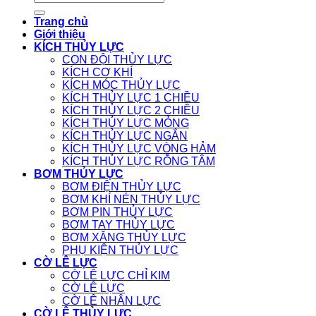
kiếm:
Trang chủ
Giới thiệu
KÍCH THỦY LỰC
CON ĐỘI THỦY LỰC
KÍCH CƠ KHÍ
KÍCH MÓC THỦY LỰC
KÍCH THỦY LỰC 1 CHIỀU
KÍCH THỦY LỰC 2 CHIỀU
KÍCH THỦY LỰC MỎNG
KÍCH THỦY LỰC NGẮN
KÍCH THỦY LỰC VÒNG HẢM
KÍCH THỦY LỰC RỖNG TÂM
BƠM THỦY LỰC
BƠM ĐIỆN THỦY LỰC
BƠM KHÍ NÉN THỦY LỰC
BƠM PIN THỦY LỰC
BƠM TAY THỦY LỰC
BƠM XĂNG THỦY LỰC
PHỤ KIỆN THỦY LỰC
CỜ LÊ LỰC
CỜ LÊ LỰC CHỈ KIM
CỜ LÊ LỰC
CỜ LÊ NHÂN LỰC
CỜ LÊ THỦY LỰC