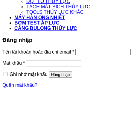
ĐỘT LỖ THỦY LỰC
TÁCH MẶT BÍCH THỦY LỰC
TOOLS THỦY LỰC KHÁC
MÁY HÀN ỐNG NHIỆT
BƠM TEST ÁP LỰC
CĂNG BULONG THỦY LỰC
Đăng nhập
Tên tài khoản hoặc địa chỉ email
*
Mật khẩu
*
Ghi nhớ mật khẩu
Đăng nhập
Quên mật khẩu?