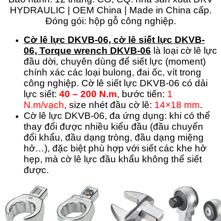
Cờ lê lực DKVB-06, cờ lê siết lực DKVB-
06, Torque wrench DKVB-06
là loại cờ lê lực
đầu dời, chuyên dùng để siết lực (moment)
chính xác các loại bulong, đai ốc, vít trong
công nghiệp. Cờ lê siết lực DKVB-06 có dải
lực siết:
40 – 200 N.m
, bước tiến:
1
N.m/vạch
, size nhét đầu cờ lê:
14×18 mm
.
Cờ lê lực DKVB-06, đa ứng dụng: khi có thể
thay đổi được nhiều kiểu đầu (đầu chuyển
đổi khẩu, đầu dạng tròng, đầu dạng miệng
hở…), đặc biệt phù hợp với siết các khe hở
hẹp, mà cờ lê lực đầu khẩu không thể siết
được.