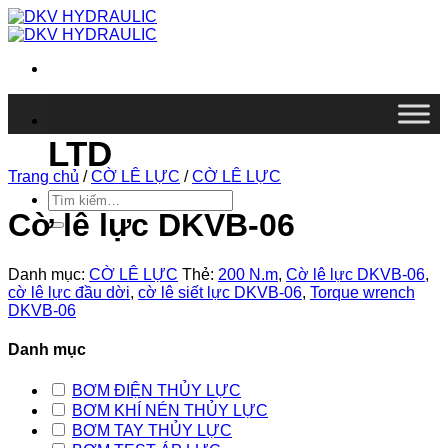
Chuyển
đến
nội
dung
DKV VIETNAM CO.,
LTD
Trang chủ
/
CỜ LÊ LỰC
/
CỜ LÊ LỰC
Tìm
kiếm:
Cờ lê lực DKVB-06
Danh mục:
CỜ LÊ LỰC
Thẻ:
200 N.m
,
Cờ lê lực DKVB-06
,
cờ lê lực đầu dời
,
cờ lê siết lực DKVB-06
,
Torque wrench
DKVB-06
Danh mục
BƠM ĐIỆN THỦY LỰC
BƠM KHÍ NÉN THỦY LỰC
BƠM TAY THỦY LỰC