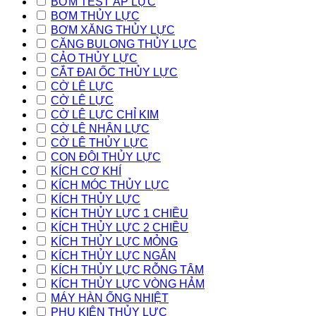
BƠM TEST ÁP LỰC
BƠM THỦY LỰC
BƠM XĂNG THỦY LỰC
CĂNG BULONG THỦY LỰC
CẢO THỦY LỰC
CẮT ĐAI ỐC THỦY LỰC
CỜ LÊ LỰC
CỜ LÊ LỰC
CỜ LÊ LỰC CHỈ KIM
CỜ LÊ NHÂN LỰC
CỜ LÊ THỦY LỰC
CON ĐỘI THỦY LỰC
KÍCH CƠ KHÍ
KÍCH MÓC THỦY LỰC
KÍCH THỦY LỰC
KÍCH THỦY LỰC 1 CHIỀU
KÍCH THỦY LỰC 2 CHIỀU
KÍCH THỦY LỰC MỎNG
KÍCH THỦY LỰC NGẮN
KÍCH THỦY LỰC RỖNG TÂM
KÍCH THỦY LỰC VÒNG HẢM
MÁY HÀN ỐNG NHIỆT
PHỤ KIỆN THỦY LỰC