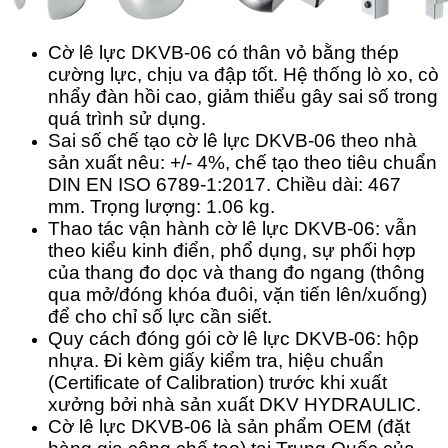
Cờ lê lực DKVB-06 có thân vỏ bằng thép
cường lực, chịu va đập tốt. Hệ thống lò xo, cò
nhẩy đàn hồi cao, giảm thiểu gây sai số trong
quá trình sử dụng.
Sai số chế tạo cờ lê lực DKVB-06 theo nhà
sản xuất nêu: +/- 4%, chế tạo theo tiêu chuẩn
DIN EN ISO 6789-1:2017. Chiều dài: 467
mm. Trọng lượng: 1.06 kg.
Thao tác vận hành cờ lê lực DKVB-06: vẫn
theo kiểu kinh điển, phổ dụng, sự phối hợp
của thang đo dọc và thang đo ngang (thông
qua mở/đóng khóa đuôi, vặn tiến lên/xuống)
để cho chỉ số lực cần siết.
Quy cách đóng gói cờ lê lực DKVB-06: hộp
nhựa. Đi kèm giấy kiểm tra, hiệu chuẩn
(Certificate of Calibration) trước khi xuất
xưởng bởi nhà sản xuất DKV HYDRAULIC.
Cờ lê lực DKVB-06 là sản phẩm OEM (đặt