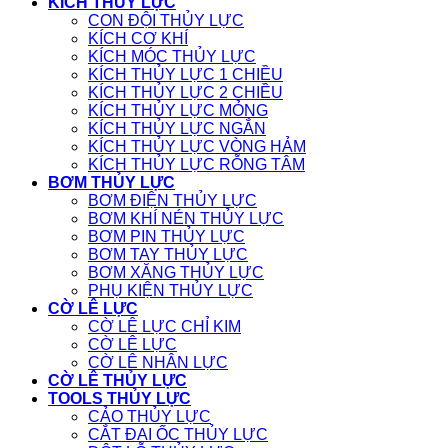
KÍCH THỦY LỰC
CON ĐỘI THỦY LỰC
KÍCH CƠ KHÍ
KÍCH MÓC THỦY LỰC
KÍCH THỦY LỰC 1 CHIỀU
KÍCH THỦY LỰC 2 CHIỀU
KÍCH THỦY LỰC MỎNG
KÍCH THỦY LỰC NGẮN
KÍCH THỦY LỰC VÒNG HẢM
KÍCH THỦY LỰC RỖNG TÂM
BƠM THỦY LỰC
BƠM ĐIỆN THỦY LỰC
BƠM KHÍ NÉN THỦY LỰC
BƠM PIN THỦY LỰC
BƠM TAY THỦY LỰC
BƠM XĂNG THỦY LỰC
PHỤ KIỆN THỦY LỰC
CỜ LÊ LỰC
CỜ LÊ LỰC CHỈ KIM
CỜ LÊ LỰC
CỜ LÊ NHÂN LỰC
CỜ LÊ THỦY LỰC
TOOLS THỦY LỰC
CẢO THỦY LỰC
CẮT ĐAI ỐC THỦY LỰC