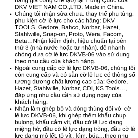
hàng gia công chế tạo) tại Trung Quốc của
DKV VIET NAM CO.,LTD. Made in China.
Chúng tôi nhận sửa chữa, thay thế phụ tùng,
phụ kiện cờ lê lực cho các hãng: DKV
TOOLS, Gedore, Bahco, Norbar, Hazet,
Stahlwille, Snap-on, Proto, Wera, Facom,
Beta…Nhận kiểm định, hiệu chuẩn tại bên
thứ 3 (nhà nước hoặc tư nhân), để nhanh
chóng đưa cờ lê lực DKVB-06 vào sử dụng
theo nhu cầu của khách hàng.
Ngoài cung cấp cờ lê lực DKVB-06, chúng tôi
còn cung cấp và có sẵn cờ lê lực có thông số
tương đương chất lượng cao của: Gedore,
Hazet, Stahlwille, Norbar, CDI, KS Tools…,
đáp ứng nhu cầu cần sử dụng ngay của
khách hàng.
Nhận làm ghép bộ và đóng thùng đối với cờ
lê lực DKVB-06, khi ghép thêm khẩu chụp
bulong, khẩu cắm vít, đầu cờ lê lực dạng
miệng hở, đầu cờ lê lực dạng tròng, đầu cờ lê
lực dạng mỏ lết, tô vít , kìm, búa…theo nhu