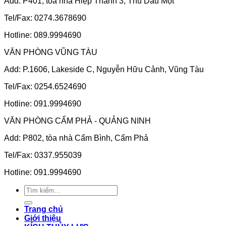
Add: P401, tòa nhà Hiệp Thành 3, Thủ Dầu Một
Tel/Fax: 0274.3678690
Hotline: 089.9994690
VĂN PHÒNG VŨNG TÀU
Add: P.1606, Lakeside C, Nguyễn Hữu Cảnh, Vũng Tàu
Tel/Fax: 0254.6524690
Hotline: 091.9994690
VĂN PHÒNG CẨM PHẢ - QUẢNG NINH
Add: P802, tòa nhà Cẩm Bình, Cẩm Phả
Tel/Fax: 0337.955039
Hotline: 091.9994690
Tìm
kiếm:
Trang chủ
Giới thiệu