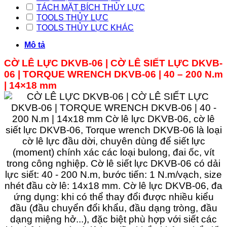
TÁCH MẶT BÍCH THỦY LỰC
TOOLS THỦY LỰC
TOOLS THỦY LỰC KHÁC
Mô tả
CỜ LÊ LỰC DKVB-06 | CỜ LÊ SIẾT LỰC DKVB-
06
| TORQUE WRENCH DKVB-
06
| 40 – 200 N.m
| 14×18 mm