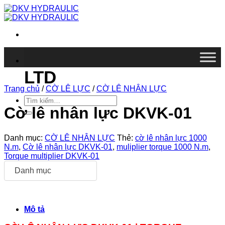
Chuyển
đến
nội
dung
DKV VIETNAM CO.,
LTD
Trang chủ
/
CỜ LÊ LỰC
/
CỜ LÊ NHÂN LỰC
Tìm
kiếm:
Cờ lê nhân lực DKVK-01
Danh mục:
CỜ LÊ NHÂN LỰC
Thẻ:
cờ lê nhân lực 1000
N.m
,
Cờ lê nhân lực DKVK-01
,
muliplier torque 1000 N.m
,
Torque multiplier DKVK-01
Danh mục
Mô tả