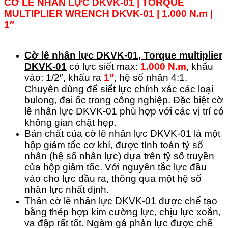
CỜ LÊ NHÂN LỰC DKVK-01 | TORQUE
MULTIPLIER WRENCH DKVK-01 | 1.000 N.m |
1″
Cờ lê nhân lực DKVK-01, Torque multiplier
DKVK-01
có lực siết max:
1.000 N.m
, khẩu
vào: 1/2″, khẩu ra
1″
, hệ số nhân 4:1.
Chuyên dùng để siết lực chính xác các loại
bulong, đai ốc trong công nghiệp. Đặc biệt cờ
lê nhân lực DKVK-01 phù hợp với các vị trí có
không gian chật hẹp.
Bản chất của cờ lê nhân lực DKVK-01 là một
hộp giảm tốc cơ khí, được tính toán tỷ số
nhân (hệ số nhân lực) dựa trên tỷ số truyền
của hộp giảm tốc. Với nguyên tắc lực đầu
vào cho lực đầu ra, thông qua một hệ số
nhân lực nhất dịnh.
Thân cờ lê nhân lực DKVK-01 được chế tạo
bằng thép hợp kim cường lực, chịu lực xoắn,
va đập rất tốt. Ngàm gá phản lực được chế