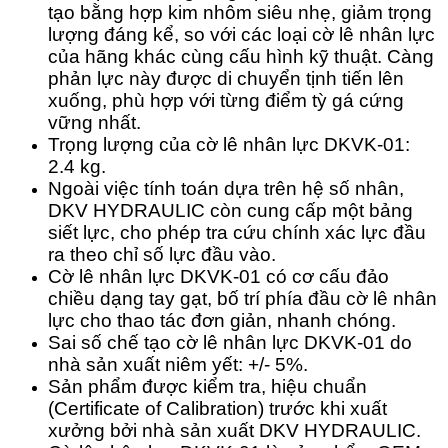
tạo bằng hợp kim nhôm siêu nhẹ, giảm trọng
lượng đáng kể, so với các loại cờ lê nhân lực
của hãng khác cùng cấu hình kỹ thuật. Càng
phản lực này được di chuyển tịnh tiến lên
xuống, phù hợp với từng điểm tỳ gá cứng
vững nhất.
Trọng lượng của cờ lê nhân lực DKVK-01:
2.4 kg.
Ngoài việc tính toán dựa trên hệ số nhân,
DKV HYDRAULIC còn cung cấp một bảng
siết lực, cho phép tra cứu chính xác lực đầu
ra theo chỉ số lực đầu vào.
Cờ lê nhân lực DKVK-01 có cơ cấu đảo
chiều dạng tay gạt, bố trí phía đầu cờ lê nhân
lực cho thao tác đơn giản, nhanh chóng.
Sai số chế tạo cờ lê nhân lực DKVK-01 do
nhà sản xuất niêm yết: +/- 5%.
Sản phẩm được kiểm tra, hiệu chuẩn
(Certificate of Calibration) trước khi xuất
xưởng bởi nhà sản xuất DKV HYDRAULIC.