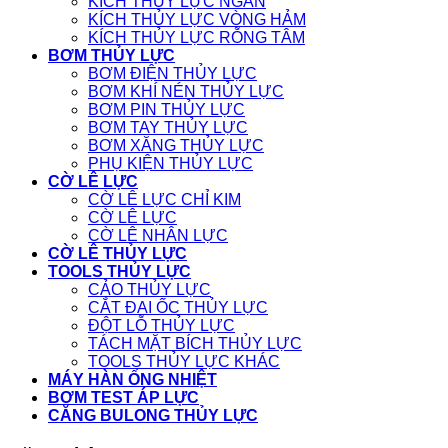
KÍCH THỦY LỰC NGẮN
KÍCH THỦY LỰC VÒNG HẢM
KÍCH THỦY LỰC RỖNG TÂM
BƠM THỦY LỰC
BƠM ĐIỆN THỦY LỰC
BƠM KHÍ NÉN THỦY LỰC
BƠM PIN THỦY LỰC
BƠM TAY THỦY LỰC
BƠM XĂNG THỦY LỰC
PHỤ KIỆN THỦY LỰC
CỜ LÊ LỰC
CỜ LÊ LỰC CHỈ KIM
CỜ LÊ LỰC
CỜ LÊ NHÂN LỰC
CỜ LÊ THỦY LỰC
TOOLS THỦY LỰC
CẢO THỦY LỰC
CẮT ĐAI ỐC THỦY LỰC
ĐỘT LỖ THỦY LỰC
TÁCH MẶT BÍCH THỦY LỰC
TOOLS THỦY LỰC KHÁC
MÁY HÀN ỐNG NHIỆT
BƠM TEST ÁP LỰC
CĂNG BULONG THỦY LỰC