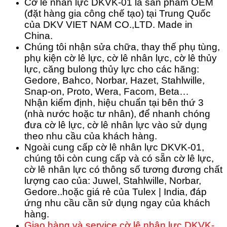
Cờ lê nhân lực DKVK-01 là sản phẩm OEM
(đặt hàng gia công chế tạo) tại Trung Quốc
của DKV VIET NAM CO.,LTD. Made in
China.
Chúng tôi nhận sửa chữa, thay thế phụ tùng,
phụ kiện cờ lê lực, cờ lê nhân lực, cờ lê thủy
lực, căng bulong thủy lực cho các hãng:
Gedore, Bahco, Norbar, Hazet, Stahlwille,
Snap-on, Proto, Wera, Facom, Beta…
Nhận kiểm định, hiệu chuẩn tại bên thứ 3
(nhà nước hoặc tư nhân), để nhanh chóng
đưa cờ lê lực, cờ lê nhân lực vào sử dụng
theo nhu cầu của khách hàng.
Ngoài cung cấp cờ lê nhân lực DKVK-01,
chúng tôi còn cung cấp và có sẵn cờ lê lực,
cờ lê nhân lực có thông số tương đương chất
lượng cao của: Juwel, Stahlwille, Norbar,
Gedore..hoặc giá rẻ của Tulex | India, đáp
ứng nhu cầu cần sử dụng ngay của khách
hàng.
Giao hàng và service cờ lê nhân lực DKVK-