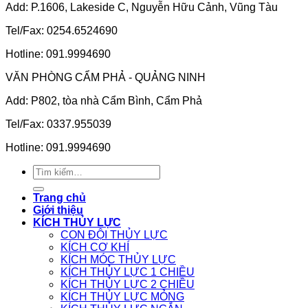
Add: P.1606, Lakeside C, Nguyễn Hữu Cảnh, Vũng Tàu
Tel/Fax: 0254.6524690
Hotline: 091.9994690
VĂN PHÒNG CẨM PHẢ - QUẢNG NINH
Add: P802, tòa nhà Cẩm Bình, Cẩm Phả
Tel/Fax: 0337.955039
Hotline: 091.9994690
Tìm
kiếm:
Trang chủ
Giới thiệu
KÍCH THỦY LỰC
CON ĐỘI THỦY LỰC
KÍCH CƠ KHÍ
KÍCH MÓC THỦY LỰC
KÍCH THỦY LỰC 1 CHIỀU
KÍCH THỦY LỰC 2 CHIỀU
KÍCH THỦY LỰC MỎNG