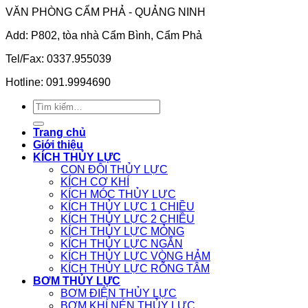
VĂN PHÒNG CẨM PHẢ - QUẢNG NINH
Add: P802, tòa nhà Cẩm Bình, Cẩm Phả
Tel/Fax: 0337.955039
Hotline: 091.9994690
Tìm
kiếm:
Trang chủ
Giới thiệu
KÍCH THỦY LỰC
CON ĐỘI THỦY LỰC
KÍCH CƠ KHÍ
KÍCH MÓC THỦY LỰC
KÍCH THỦY LỰC 1 CHIỀU
KÍCH THỦY LỰC 2 CHIỀU
KÍCH THỦY LỰC MỎNG
KÍCH THỦY LỰC NGẮN
KÍCH THỦY LỰC VÒNG HẢM
KÍCH THỦY LỰC RỖNG TÂM
BƠM THỦY LỰC
BƠM ĐIỆN THỦY LỰC
BƠM KHÍ NÉN THỦY LỰC