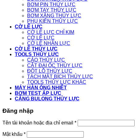
BƠM PIN THỦY LỰC
BƠM TAY THỦY LỰC
BƠM XĂNG THỦY LỰC
PHỤ KIỆN THỦY LỰC
CỜ LÊ LỰC
CỜ LÊ LỰC CHỈ KIM
CỜ LÊ LỰC
CỜ LÊ NHÂN LỰC
CỜ LÊ THỦY LỰC
TOOLS THỦY LỰC
CẢO THỦY LỰC
CẮT ĐAI ỐC THỦY LỰC
ĐỘT LỖ THỦY LỰC
TÁCH MẶT BÍCH THỦY LỰC
TOOLS THỦY LỰC KHÁC
MÁY HÀN ỐNG NHIỆT
BƠM TEST ÁP LỰC
CĂNG BULONG THỦY LỰC
Đăng nhập
Tên tài khoản hoặc địa chỉ email
*
Mật khẩu
*