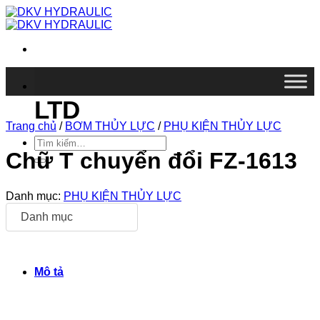
Chuyển
đến
nội
dung
DKV VIETNAM CO.,
LTD
Trang chủ
/
BƠM THỦY LỰC
/
PHỤ KIỆN THỦY LỰC
Tìm
kiếm:
Chữ T chuyển đổi FZ-1613
Danh mục:
PHỤ KIỆN THỦY LỰC
Danh mục
Mô tả