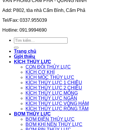
VĂN PHÒNG CẨM PHẢ - QUẢNG NINH
Add: P802, tòa nhà Cẩm Bình, Cẩm Phả
Tel/Fax: 0337.955039
Hotline: 091.9994690
Tìm
kiếm:
Trang chủ
Giới thiệu
KÍCH THỦY LỰC
CON ĐỘI THỦY LỰC
KÍCH CƠ KHÍ
KÍCH MÓC THỦY LỰC
KÍCH THỦY LỰC 1 CHIỀU
KÍCH THỦY LỰC 2 CHIỀU
KÍCH THỦY LỰC MỎNG
KÍCH THỦY LỰC NGẮN
KÍCH THỦY LỰC VÒNG HẢM
KÍCH THỦY LỰC RỖNG TÂM
BƠM THỦY LỰC
BƠM ĐIỆN THỦY LỰC
BƠM KHÍ NÉN THỦY LỰC
BƠM PIN THỦY LỰC