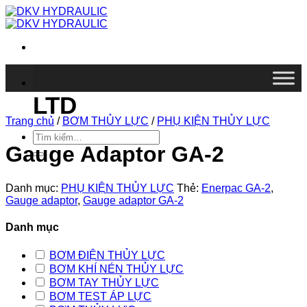
Chuyển
đến
nội
dung
DKV VIETNAM CO.,
LTD
Trang chủ
/
BƠM THỦY LỰC
/
PHỤ KIỆN THỦY LỰC
Tìm
kiếm:
Gauge Adaptor GA-2
Danh mục:
PHỤ KIỆN THỦY LỰC
Thẻ:
Enerpac GA-2
,
Gauge adaptor
,
Gauge adaptor GA-2
Danh mục
BƠM ĐIỆN THỦY LỰC
BƠM KHÍ NÉN THỦY LỰC
BƠM TAY THỦY LỰC
BƠM TEST ÁP LỰC