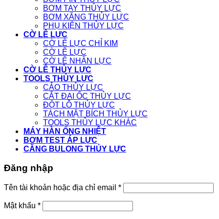
BƠM TAY THỦY LỰC
BƠM XĂNG THỦY LỰC
PHỤ KIỆN THỦY LỰC
CỜ LÊ LỰC
CỜ LÊ LỰC CHỈ KIM
CỜ LÊ LỰC
CỜ LÊ NHÂN LỰC
CỜ LÊ THỦY LỰC
TOOLS THỦY LỰC
CẢO THỦY LỰC
CẮT ĐAI ỐC THỦY LỰC
ĐỘT LỖ THỦY LỰC
TÁCH MẶT BÍCH THỦY LỰC
TOOLS THỦY LỰC KHÁC
MÁY HÀN ỐNG NHIỆT
BƠM TEST ÁP LỰC
CĂNG BULONG THỦY LỰC
Đăng nhập
Tên tài khoản hoặc địa chỉ email
*
Mật khẩu
*