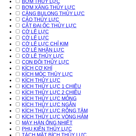
BƠM THỦY LỰC
BƠM XĂNG THỦY LỰC
CĂNG BULONG THỦY LỰC
CẢO THỦY LỰC
CẮT ĐAI ỐC THỦY LỰC
CỜ LÊ LỰC
CỜ LÊ LỰC
CỜ LÊ LỰC CHỈ KIM
CỜ LÊ NHÂN LỰC
CỜ LÊ THỦY LỰC
CON ĐỘI THỦY LỰC
KÍCH CƠ KHÍ
KÍCH MÓC THỦY LỰC
KÍCH THỦY LỰC
KÍCH THỦY LỰC 1 CHIỀU
KÍCH THỦY LỰC 2 CHIỀU
KÍCH THỦY LỰC MỎNG
KÍCH THỦY LỰC NGẮN
KÍCH THỦY LỰC RỖNG TÂM
KÍCH THỦY LỰC VÒNG HẢM
MÁY HÀN ỐNG NHIỆT
PHỤ KIỆN THỦY LỰC
TÁCH MẶT BÍCH THỦY LỰC