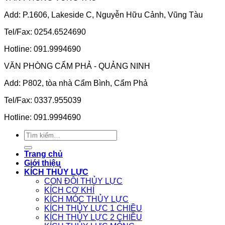
Add: P.1606, Lakeside C, Nguyễn Hữu Cảnh, Vũng Tàu
Tel/Fax: 0254.6524690
Hotline: 091.9994690
VĂN PHÒNG CẨM PHẢ - QUẢNG NINH
Add: P802, tòa nhà Cẩm Bình, Cẩm Phả
Tel/Fax: 0337.955039
Hotline: 091.9994690
Tìm
kiếm:
Trang chủ
Giới thiệu
KÍCH THỦY LỰC
CON ĐỘI THỦY LỰC
KÍCH CƠ KHÍ
KÍCH MÓC THỦY LỰC
KÍCH THỦY LỰC 1 CHIỀU
KÍCH THỦY LỰC 2 CHIỀU