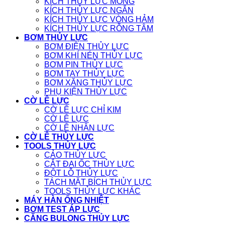
KÍCH THỦY LỰC MỎNG
KÍCH THỦY LỰC NGẮN
KÍCH THỦY LỰC VÒNG HẢM
KÍCH THỦY LỰC RỖNG TÂM
BƠM THỦY LỰC
BƠM ĐIỆN THỦY LỰC
BƠM KHÍ NÉN THỦY LỰC
BƠM PIN THỦY LỰC
BƠM TAY THỦY LỰC
BƠM XĂNG THỦY LỰC
PHỤ KIỆN THỦY LỰC
CỜ LÊ LỰC
CỜ LÊ LỰC CHỈ KIM
CỜ LÊ LỰC
CỜ LÊ NHÂN LỰC
CỜ LÊ THỦY LỰC
TOOLS THỦY LỰC
CẢO THỦY LỰC
CẮT ĐAI ỐC THỦY LỰC
ĐỘT LỖ THỦY LỰC
TÁCH MẶT BÍCH THỦY LỰC
TOOLS THỦY LỰC KHÁC
MÁY HÀN ỐNG NHIỆT
BƠM TEST ÁP LỰC
CĂNG BULONG THỦY LỰC