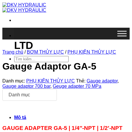
Chuyển
đến
nội
dung
DKV VIETNAM CO.,
LTD
Trang chủ
/
BƠM THỦY LỰC
/
PHỤ KIỆN THỦY LỰC
Tìm
kiếm:
Gauge Adaptor GA-5
Danh mục:
PHỤ KIỆN THỦY LỰC
Thẻ:
Gauge adaptor
,
Gauge adaptor 700 bar
,
Geuge adapter 70 MPa
Danh mục
Mô tả
GAUGE ADAPTER GA-5 | 1/4″-NPT | 1/2′-NPT