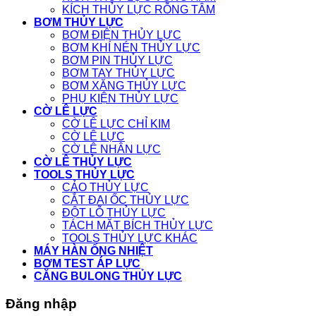
KÍCH THỦY LỰC RỖNG TÂM
BƠM THỦY LỰC
BƠM ĐIỆN THỦY LỰC
BƠM KHÍ NÉN THỦY LỰC
BƠM PIN THỦY LỰC
BƠM TAY THỦY LỰC
BƠM XĂNG THỦY LỰC
PHỤ KIỆN THỦY LỰC
CỜ LÊ LỰC
CỜ LÊ LỰC CHỈ KIM
CỜ LÊ LỰC
CỜ LÊ NHÂN LỰC
CỜ LÊ THỦY LỰC
TOOLS THỦY LỰC
CẢO THỦY LỰC
CẮT ĐAI ỐC THỦY LỰC
ĐỘT LỖ THỦY LỰC
TÁCH MẶT BÍCH THỦY LỰC
TOOLS THỦY LỰC KHÁC
MÁY HÀN ỐNG NHIỆT
BƠM TEST ÁP LỰC
CĂNG BULONG THỦY LỰC
Đăng nhập