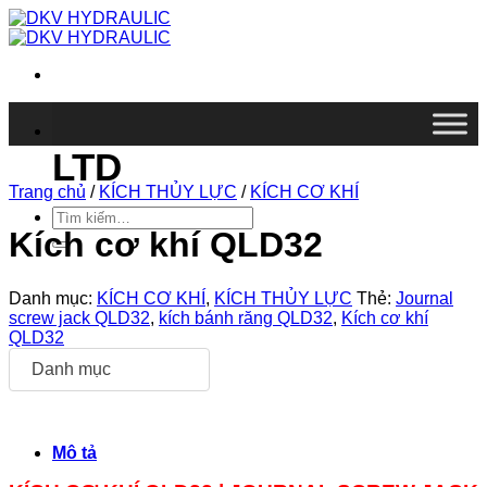
Chuyển
đến
nội
dung
DKV VIETNAM CO.,
LTD
Trang chủ
/
KÍCH THỦY LỰC
/
KÍCH CƠ KHÍ
Tìm
kiếm:
Kích cơ khí QLD32
Danh mục:
KÍCH CƠ KHÍ
,
KÍCH THỦY LỰC
Thẻ:
Journal
screw jack QLD32
,
kích bánh răng QLD32
,
Kích cơ khí
QLD32
Danh mục
Mô tả