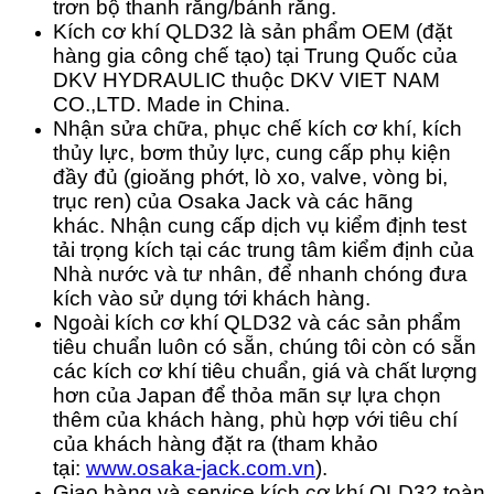
trơn bộ thanh răng/bánh răng.
Kích cơ khí QLD32 là sản phẩm OEM (đặt
hàng gia công chế tạo) tại Trung Quốc của
DKV HYDRAULIC thuộc DKV VIET NAM
CO.,LTD. Made in China.
Nhận sửa chữa, phục chế kích cơ khí, kích
thủy lực, bơm thủy lực, cung cấp phụ kiện
đầy đủ (gioăng phớt, lò xo, valve, vòng bi,
trục ren) của Osaka Jack và các hãng
khác.
Nhận cung cấp dịch vụ kiểm định test
tải trọng kích tại các trung tâm kiểm định của
Nhà nước và tư nhân, để nhanh chóng đưa
kích vào sử dụng tới khách hàng.
Ngoài kích cơ khí QLD32 và các sản phẩm
tiêu chuẩn luôn có sẵn, chúng tôi còn có sẵn
các kích cơ khí tiêu chuẩn, giá và chất lượng
hơn của Japan để thỏa mãn sự lựa chọn
thêm của khách hàng, phù hợp với tiêu chí
của khách hàng đặt ra (tham khảo
tại:
www.osaka-jack.com.vn
).
Giao hàng và service kích cơ khí QLD32 toàn