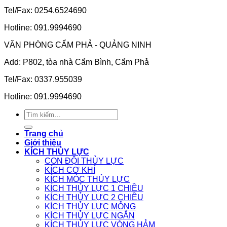
Tel/Fax: 0254.6524690
Hotline: 091.9994690
VĂN PHÒNG CẨM PHẢ - QUẢNG NINH
Add: P802, tòa nhà Cẩm Bình, Cẩm Phả
Tel/Fax: 0337.955039
Hotline: 091.9994690
Tìm
kiếm:
Trang chủ
Giới thiệu
KÍCH THỦY LỰC
CON ĐỘI THỦY LỰC
KÍCH CƠ KHÍ
KÍCH MÓC THỦY LỰC
KÍCH THỦY LỰC 1 CHIỀU
KÍCH THỦY LỰC 2 CHIỀU
KÍCH THỦY LỰC MỎNG
KÍCH THỦY LỰC NGẮN
KÍCH THỦY LỰC VÒNG HẢM