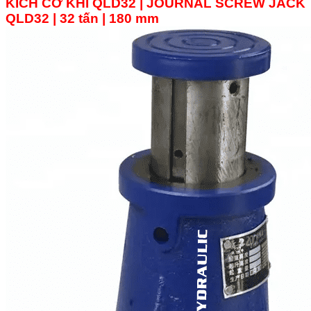
KÍCH CƠ KHÍ QLD32 | JOURNAL SCREW JACK
QLD32 | 32 tấn | 180 mm