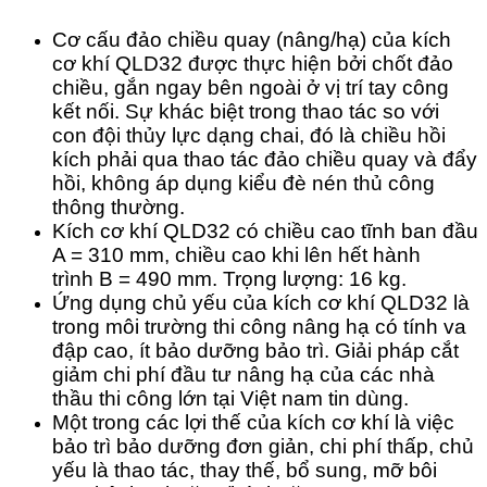
Cơ cấu đảo chiều quay (nâng/hạ) của kích
cơ khí QLD32 được thực hiện bởi chốt đảo
chiều, gắn ngay bên ngoài ở vị trí tay công
kết nối. Sự khác biệt trong thao tác so với
con đội thủy lực dạng chai, đó là chiều hồi
kích phải qua thao tác đảo chiều quay và đẩy
hồi, không áp dụng kiểu đè nén thủ công
thông thường.
Kích cơ khí QLD32 có chiều cao tĩnh ban đầu
A = 310 mm, chiều cao khi lên hết hành
trình B = 490 mm. Trọng lượng: 16 kg.
Ứng dụng chủ yếu của kích cơ khí QLD32 là
trong môi trường thi công nâng hạ có tính va
đập cao, ít bảo dưỡng bảo trì. Giải pháp cắt
giảm chi phí đầu tư nâng hạ của các nhà
thầu thi công lớn tại Việt nam tin dùng.
Một trong các lợi thế của kích cơ khí là việc
bảo trì bảo dưỡng đơn giản, chi phí thấp, chủ
yếu là thao tác, thay thế, bổ sung, mỡ bôi