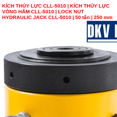
KÍCH THỦY LỰC CLL-5010 | KÍCH THỦY LỰC
VÒNG HÃM
CLL-5010
|
LOCK NUT
HYDRAULIC JACK
CLL-5010
| 50 tấn | 250 mm