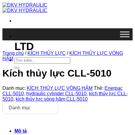
Chuyển
đến
nội
dung
DKV VIETNAM CO.,
LTD
Trang chủ
/
KÍCH THỦY LỰC
/
KÍCH THỦY LỰC VÒNG
HẢM
Tìm
kiếm:
Kích thủy lực CLL-5010
Danh mục:
KÍCH THỦY LỰC VÒNG HẢM
Thẻ:
Enerpac
CLL-5010
,
hydraulic cylinder CLL-5010
,
kích thủy lực CLL-
5010
,
kích thủy lực vòng hãm CLL-5010
Danh mục
Mô tả