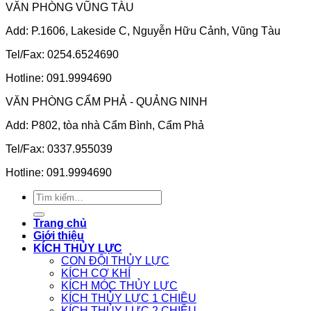
VĂN PHÒNG VŨNG TÀU
Add: P.1606, Lakeside C, Nguyễn Hữu Cảnh, Vũng Tàu
Tel/Fax: 0254.6524690
Hotline: 091.9994690
VĂN PHÒNG CẨM PHẢ - QUẢNG NINH
Add: P802, tòa nhà Cẩm Bình, Cẩm Phả
Tel/Fax: 0337.955039
Hotline: 091.9994690
Tìm
kiếm:
Trang chủ
Giới thiệu
KÍCH THỦY LỰC
CON ĐỘI THỦY LỰC
KÍCH CƠ KHÍ
KÍCH MÓC THỦY LỰC
KÍCH THỦY LỰC 1 CHIỀU
KÍCH THỦY LỰC 2 CHIỀU