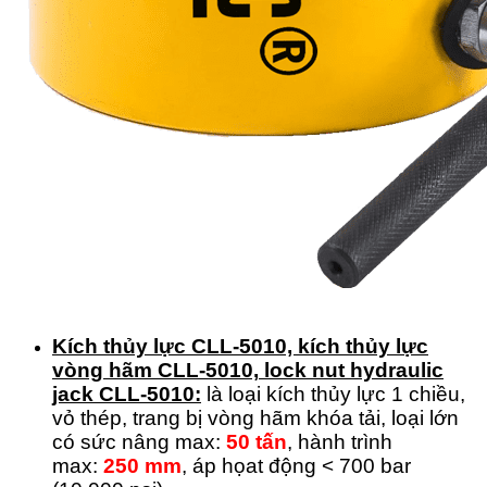
Kích thủy lực CLL-5010, kích thủy lực
vòng hãm
CLL-5010,
lock nut hydraulic
jack CLL-5010:
là loại kích thủy lực 1 chiều,
vỏ thép, trang bị vòng hãm khóa tải, loại lớn
có sức nâng max:
50 tấn
, hành trình
max:
250 mm
, áp họat động < 700 bar