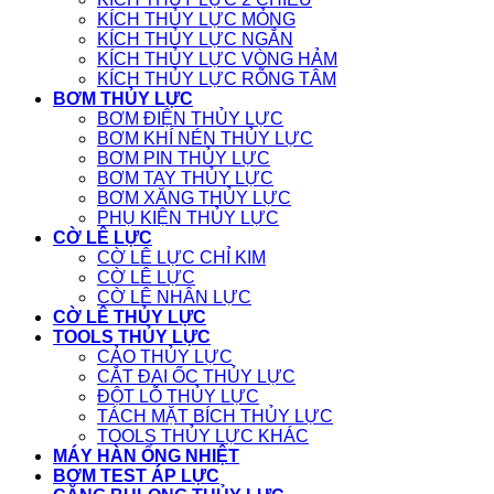
KÍCH THỦY LỰC MỎNG
KÍCH THỦY LỰC NGẮN
KÍCH THỦY LỰC VÒNG HẢM
KÍCH THỦY LỰC RỖNG TÂM
BƠM THỦY LỰC
BƠM ĐIỆN THỦY LỰC
BƠM KHÍ NÉN THỦY LỰC
BƠM PIN THỦY LỰC
BƠM TAY THỦY LỰC
BƠM XĂNG THỦY LỰC
PHỤ KIỆN THỦY LỰC
CỜ LÊ LỰC
CỜ LÊ LỰC CHỈ KIM
CỜ LÊ LỰC
CỜ LÊ NHÂN LỰC
CỜ LÊ THỦY LỰC
TOOLS THỦY LỰC
CẢO THỦY LỰC
CẮT ĐAI ỐC THỦY LỰC
ĐỘT LỖ THỦY LỰC
TÁCH MẶT BÍCH THỦY LỰC
TOOLS THỦY LỰC KHÁC
MÁY HÀN ỐNG NHIỆT
BƠM TEST ÁP LỰC