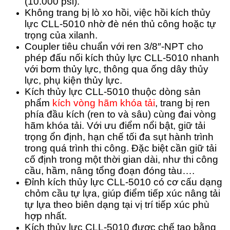
(10.000 psi).
Không trang bị lò xo hồi, việc hồi kích thủy
lực CLL-5010 nhờ đè nén thủ công hoặc tự
trọng của xilanh.
Coupler tiêu chuẩn với ren 3/8″-NPT cho
phép đấu nối kích thủy lực CLL-5010 nhanh
với bơm thủy lực, thông qua ống dây thủy
lực, phụ kiện thủy lực.
Kích thủy lực CLL-5010 thuộc dòng sản
phẩm
kích vòng hãm khóa tải
, trang bị ren
phía đầu kích (ren to và sâu) cùng đai vòng
hãm khóa tải. Với ưu điểm nổi bật, giữ tải
trọng ổn định, hạn chế tối đa sụt hành trình
trong quá trình thi công. Đặc biệt cần giữ tải
cố định trong một thời gian dài, như thi công
cầu, hầm, nâng tổng đoạn đóng tàu….
Đỉnh kích thủy lực CLL-5010 có cơ cấu dạng
chỏm cầu tự lựa, giúp điểm tiếp xúc nâng tải
tự lựa theo biên dạng tại vị trí tiếp xúc phù
hợp nhất.
Kích thủy lực CLL-5010 được chế tạo bằng