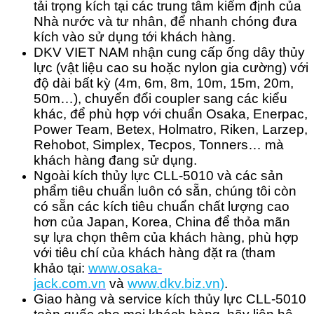
tải trọng kích tại các trung tâm kiểm định của
Nhà nước và tư nhân, để nhanh chóng đưa
kích vào sử dụng tới khách hàng.
DKV VIET NAM nhận cung cấp ống dây thủy
lực (vật liệu cao su hoặc nylon gia cường) với
độ dài bất kỳ (4m, 6m, 8m, 10m, 15m, 20m,
50m…), chuyển đổi coupler sang các kiểu
khác, để phù hợp với chuẩn Osaka, Enerpac,
Power Team, Betex, Holmatro, Riken, Larzep,
Rehobot, Simplex, Tecpos, Tonners… mà
khách hàng đang sử dụng.
Ngoài kích thủy lực CLL-5010 và các sản
phẩm tiêu chuẩn luôn có sẵn, chúng tôi còn
có sẵn các kích tiêu chuẩn chất lượng cao
hơn của Japan, Korea, China để thỏa mãn
sự lựa chọn thêm của khách hàng, phù hợp
với tiêu chí của khách hàng đặt ra (tham
khảo tại:
www.osaka-
jack.com.vn
và
www.dkv.b
iz.vn
)
.
Giao hàng và service kích thủy lực CLL-5010