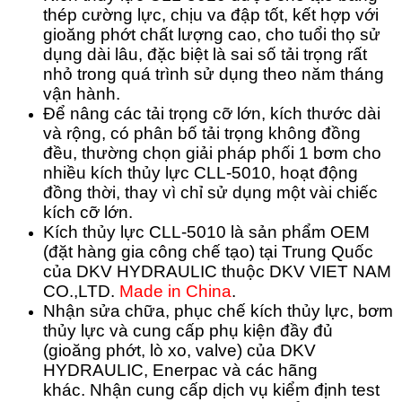
thép cường lực, chịu va đập tốt, kết hợp với
gioăng phớt chất lượng cao, cho tuổi thọ sử
dụng dài lâu, đặc biệt là sai số tải trọng rất
nhỏ trong quá trình sử dụng theo năm tháng
vận hành.
Để nâng các tải trọng cỡ lớn, kích thước dài
và rộng, có phân bố tải trọng không đồng
đều, thường chọn giải pháp phối 1 bơm cho
nhiều kích thủy lực CLL-5010, hoạt động
đồng thời, thay vì chỉ sử dụng một vài chiếc
kích cỡ lớn.
Kích thủy lực CLL-5010 là sản phẩm OEM
(đặt hàng gia công chế tạo) tại Trung Quốc
của DKV HYDRAULIC thuộc DKV VIET NAM
CO.,LTD.
Made in China
.
Nhận sửa chữa, phục chế kích thủy lực, bơm
thủy lực và cung cấp phụ kiện đầy đủ
(gioăng phớt, lò xo, valve) của DKV
HYDRAULIC, Enerpac và các hãng
khác.
Nhận cung cấp dịch vụ kiểm định test