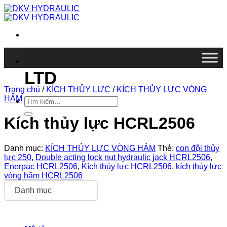
Chuyển
đến
nội
dung
DKV VIETNAM CO.,
LTD
Trang chủ
/
KÍCH THỦY LỰC
/
KÍCH THỦY LỰC VÒNG
HẢM
Tìm
kiếm:
Kích thủy lực HCRL2506
Danh mục:
KÍCH THỦY LỰC VÒNG HẢM
Thẻ:
con đội thủy
lực 250
,
Double acting lock nut hydraulic jack HCRL2506
,
Enerpac HCRL2506
,
Kích thủy lực HCRL2506
,
kích thủy lực
vòng hãm HCRL2506
Danh mục