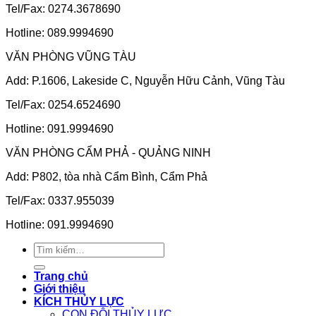
Tel/Fax: 0274.3678690
Hotline: 089.9994690
VĂN PHÒNG VŨNG TÀU
Add: P.1606, Lakeside C, Nguyễn Hữu Cảnh, Vũng Tàu
Tel/Fax: 0254.6524690
Hotline: 091.9994690
VĂN PHÒNG CẨM PHẢ - QUẢNG NINH
Add: P802, tòa nhà Cẩm Bình, Cẩm Phả
Tel/Fax: 0337.955039
Hotline: 091.9994690
Tìm
kiếm:
Trang chủ
Giới thiệu
KÍCH THỦY LỰC
CON ĐỘI THỦY LỰC