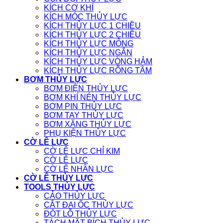
KÍCH CƠ KHÍ
KÍCH MÓC THỦY LỰC
KÍCH THỦY LỰC 1 CHIỀU
KÍCH THỦY LỰC 2 CHIỀU
KÍCH THỦY LỰC MỎNG
KÍCH THỦY LỰC NGẮN
KÍCH THỦY LỰC VÒNG HẢM
KÍCH THỦY LỰC RỖNG TÂM
BƠM THỦY LỰC
BƠM ĐIỆN THỦY LỰC
BƠM KHÍ NÉN THỦY LỰC
BƠM PIN THỦY LỰC
BƠM TAY THỦY LỰC
BƠM XĂNG THỦY LỰC
PHỤ KIỆN THỦY LỰC
CỜ LÊ LỰC
CỜ LÊ LỰC CHỈ KIM
CỜ LÊ LỰC
CỜ LÊ NHÂN LỰC
CỜ LÊ THỦY LỰC
TOOLS THỦY LỰC
CẢO THỦY LỰC
CẮT ĐAI ỐC THỦY LỰC
ĐỘT LỖ THỦY LỰC
TÁCH MẶT BÍCH THỦY LỰC