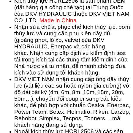
Kích thủy lực HCRL2506 là sản phẩm OEM
(đặt hàng gia công chế tạo) tại Trung Quốc
của DKV HYDRAULIC thuộc DKV VIET NAM
CO.,LTD.
Made in China
.
Nhận sửa chữa, phục chế kích thủy lực, bơm
thủy lực và cung cấp phụ kiện đầy đủ
(gioăng phớt, lò xo, valve) của DKV
HYDRAULIC, Enerpac và các hãng
khác.
Nhận cung cấp dịch vụ kiểm định test
tải trọng kích tại các trung tâm kiểm định của
Nhà nước và tư nhân, để nhanh chóng đưa
kích vào sử dụng tới khách hàng.
DKV VIET NAM nhận cung cấp ống dây thủy
lực (vật liệu cao su hoặc nylon gia cường) với
độ dài bất kỳ (4m, 6m, 8m, 10m, 15m, 20m,
50m…), chuyển đổi coupler sang các kiểu
khác, để phù hợp với chuẩn Osaka, Enerpac,
Power Team, Betex, Holmatro, Riken, Larzep,
Rehobot, Simplex, Tecpos, Tonners… mà
khách hàng đang sử dụng.
Ngoài kích thủy lực HCRL2506 và các sản