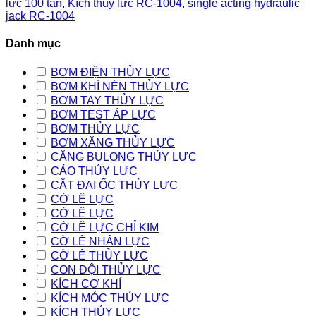
lực 100 tấn
,
Kích thủy lực RC-1004
,
single acting hydraulic
jack RC-1004
Danh mục
BƠM ĐIỆN THỦY LỰC
BƠM KHÍ NÉN THỦY LỰC
BƠM TAY THỦY LỰC
BƠM TEST ÁP LỰC
BƠM THỦY LỰC
BƠM XĂNG THỦY LỰC
CĂNG BULONG THỦY LỰC
CẢO THỦY LỰC
CẮT ĐAI ỐC THỦY LỰC
CỜ LÊ LỰC
CỜ LÊ LỰC
CỜ LÊ LỰC CHỈ KIM
CỜ LÊ NHÂN LỰC
CỜ LÊ THỦY LỰC
CON ĐỘI THỦY LỰC
KÍCH CƠ KHÍ
KÍCH MÓC THỦY LỰC
KÍCH THỦY LỰC