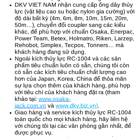
DKV VIET NAM nhận cung cấp ống dây thủy
lực (vật liệu cao su hoặc nylon gia cường) với
độ dài bất kỳ (4m, 6m, 8m, 10m, 15m, 20m,
50m…), chuyển đổi coupler sang các kiểu
khác, để phù hợp với chuẩn Osaka, Enerpac,
Power Team, Betex, Holmatro, Riken, Larzep,
Rehobot, Simplex, Tecpos, Tonners… mà
khách hàng đang sử dụng.
Ngoài kích thủy lực RC-1004 và các sản
phẩm tiêu chuẩn luôn có sẵn, chúng tôi còn
có sẵn các kích tiêu chuẩn chất lượng cao
hơn của Japan, Korea, China để thỏa mãn
sự lựa chọn thêm của khách hàng, phù hợp
với tiêu chí của khách hàng đặt ra (tham
khảo tại:
www.osaka-
jack.com.vn
và
www.dkv.b
iz.vn
)
.
Giao hàng và service kích thủy lực RC-1004
toàn quốc cho mọi khách hàng, hãy liên hệ
với chúng tôi tại các văn phòng gần nhất, để
được phục vụ.