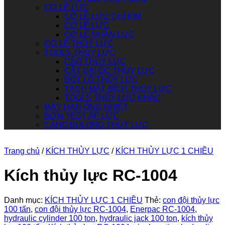
CỜ LÊ LỰC
CỜ LÊ LỰC CHỈ KIM
CỜ LÊ LỰC
CỜ LÊ NHÂN LỰC
CỜ LÊ THỦY LỰC
TOOLS THỦY LỰC
CẢO THỦY LỰC
CẮT ĐAI ỐC THỦY LỰC
ĐỘT LỖ THỦY LỰC
TÁCH MẶT BÍCH THỦY LỰC
TOOLS THỦY LỰC KHÁC
MÁY HÀN ỐNG NHIỆT
BƠM TEST ÁP LỰC
CĂNG BULONG THỦY LỰC
Trang chủ
/
KÍCH THỦY LỰC
/
KÍCH THỦY LỰC 1 CHIỀU
Kích thủy lực RC-1004
Danh mục:
KÍCH THỦY LỰC 1 CHIỀU
Thẻ:
con đội thủy lực
100 tấn
,
con đội thủy lực RC-1004
,
Enerpac RC-1004
,
hydraulic cylinder 100 ton
,
hydraulic jack 100 ton
,
kích thủy