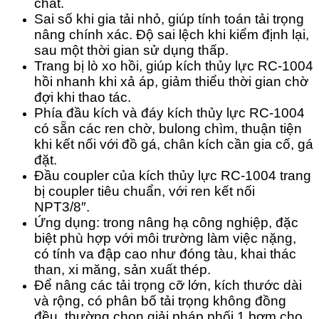
chất.
Sai số khi gia tải nhỏ, giúp tính toán tải trọng
nâng chính xác. Độ sai lệch khi kiểm định lại,
sau một thời gian sử dụng thấp.
Trang bị lò xo hồi, giúp kích thủy lực RC-1004
hồi nhanh khi xả áp, giảm thiểu thời gian chờ
đợi khi thao tác.
Phía đầu kích và đáy kích thủy lực RC-1004
có sẵn các ren chờ, bulong chìm, thuận tiện
khi kết nối với đồ gá, chân kích cần gia cố, gá
đặt.
Đầu coupler của kích thủy lực RC-1004 trang
bị coupler tiêu chuẩn, với ren kết nối
NPT3/8″.
Ứng dụng: trong nâng hạ công nghiệp, đặc
biệt phù hợp với môi trường làm việc nặng,
có tính va đập cao như đóng tàu, khai thác
than, xi măng, sản xuất thép.
Để nâng các tải trọng cỡ lớn, kích thước dài
và rộng, có phân bố tải trọng không đồng
đều, thường chọn giải pháp phối 1 bơm cho