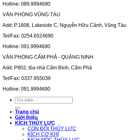
Hotline: 089.9994690
VĂN PHÒNG VŨNG TÀU
Add: P.1606, Lakeside C, Nguyễn Hữu Cảnh, Vũng Tàu
Tel/Fax: 0254.6524690
Hotline: 091.9994690
VĂN PHÒNG CẨM PHẢ - QUẢNG NINH
Add: P802, tòa nhà Cẩm Bình, Cẩm Phả
Tel/Fax: 0337.955039
Hotline: 091.9994690
Tìm
kiếm:
Trang chủ
Giới thiệu
KÍCH THỦY LỰC
CON ĐỘI THỦY LỰC
KÍCH CƠ KHÍ
KÍCH MÓC THỦY LỰC