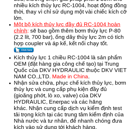
nhiều kích thủy lực RC-1004, hoạt động đồng
thời, thay vì chỉ sử dụng một vài chiếc kích cỡ
lớn.
Một bộ kích thủy lực đầy đủ RC-1004 hoàn
chỉnh
:
sẽ bao gồm thêm bơm thủy lực P-80
(2.2 lít, 700 bar), ống dây thủy lực 2m có tích
hợp coupler và áp kế, kết nối chạy tốt.
Kích thủy lực 1 chiều RC-1004 là sản phẩm
OEM (đặt hàng gia công chế tạo) tại Trung
Quốc của DKV HYDRAULIC thuộc DKV VIET
NAM CO.,LTD.
Made in China
.
Nhận sửa chữa, phục chế kích thủy lực, bơm
thủy lực và cung cấp phụ kiện đầy đủ
(gioăng phớt, lò xo, valve) của DKV
HYDRAULIC, Enerpac và các hãng
khác.
Nhận cung cấp dịch vụ kiểm định test
tải trọng kích tại các trung tâm kiểm định của
Nhà nước và tư nhân, để nhanh chóng đưa
kích vào sử dụng tới khách hàng.