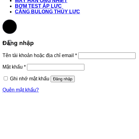
MÁY HÀN ỐNG NHIỆT
BƠM TEST ÁP LỰC
CĂNG BULONG THỦY LỰC
Đăng nhập
Tên tài khoản hoặc địa chỉ email
*
Mật khẩu
*
Ghi nhớ mật khẩu
Đăng nhập
Quên mật khẩu?