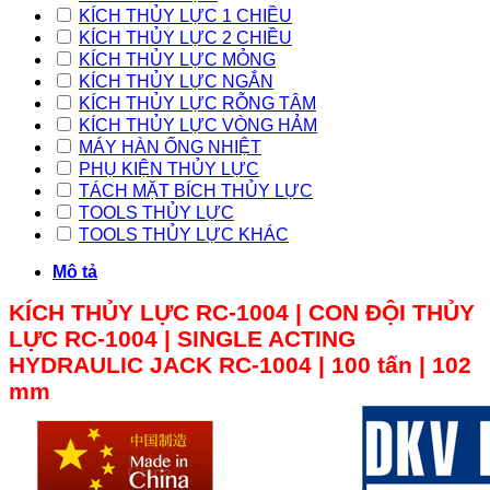
KÍCH THỦY LỰC 1 CHIỀU
KÍCH THỦY LỰC 2 CHIỀU
KÍCH THỦY LỰC MỎNG
KÍCH THỦY LỰC NGẮN
KÍCH THỦY LỰC RỖNG TÂM
KÍCH THỦY LỰC VÒNG HẢM
MÁY HÀN ỐNG NHIỆT
PHỤ KIỆN THỦY LỰC
TÁCH MẶT BÍCH THỦY LỰC
TOOLS THỦY LỰC
TOOLS THỦY LỰC KHÁC
Mô tả
KÍCH THỦY LỰC RC-1004 | CON ĐỘI THỦY
LỰC
RC-1004 |
SINGLE ACTING
HYDRAULIC JACK RC-1004 | 100 tấn | 102
mm