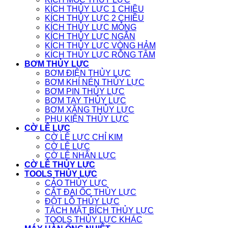
KÍCH THỦY LỰC 1 CHIỀU
KÍCH THỦY LỰC 2 CHIỀU
KÍCH THỦY LỰC MỎNG
KÍCH THỦY LỰC NGẮN
KÍCH THỦY LỰC VÒNG HẢM
KÍCH THỦY LỰC RỖNG TÂM
BƠM THỦY LỰC
BƠM ĐIỆN THỦY LỰC
BƠM KHÍ NÉN THỦY LỰC
BƠM PIN THỦY LỰC
BƠM TAY THỦY LỰC
BƠM XĂNG THỦY LỰC
PHỤ KIỆN THỦY LỰC
CỜ LÊ LỰC
CỜ LÊ LỰC CHỈ KIM
CỜ LÊ LỰC
CỜ LÊ NHÂN LỰC
CỜ LÊ THỦY LỰC
TOOLS THỦY LỰC
CẢO THỦY LỰC
CẮT ĐAI ỐC THỦY LỰC
ĐỘT LỖ THỦY LỰC
TÁCH MẶT BÍCH THỦY LỰC
TOOLS THỦY LỰC KHÁC