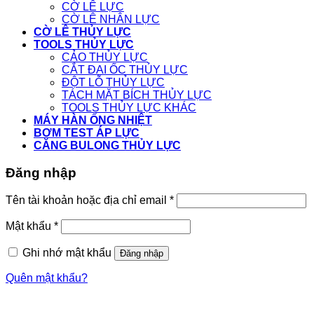
CỜ LÊ LỰC
CỜ LÊ NHÂN LỰC
CỜ LÊ THỦY LỰC
TOOLS THỦY LỰC
CẢO THỦY LỰC
CẮT ĐAI ỐC THỦY LỰC
ĐỘT LỖ THỦY LỰC
TÁCH MẶT BÍCH THỦY LỰC
TOOLS THỦY LỰC KHÁC
MÁY HÀN ỐNG NHIỆT
BƠM TEST ÁP LỰC
CĂNG BULONG THỦY LỰC
Đăng nhập
Tên tài khoản hoặc địa chỉ email
*
Mật khẩu
*
Ghi nhớ mật khẩu
Đăng nhập
Quên mật khẩu?