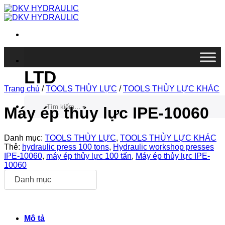
Chuyển
đến
nội
dung
DKV VIETNAM CO.,
LTD
Trang chủ
/
TOOLS THỦY LỰC
/
TOOLS THỦY LỰC KHÁC
Tìm
kiếm:
Máy ép thủy lực IPE-10060
Danh mục:
TOOLS THỦY LỰC
,
TOOLS THỦY LỰC KHÁC
Thẻ:
hydraulic press 100 tons
,
Hydraulic workshop presses
IPE-10060
,
máy ép thủy lực 100 tấn
,
Máy ép thủy lực IPE-
10060
Danh mục
Mô tả