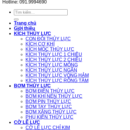
Hotline: 091.9994690
Tìm
kiếm:
Trang chủ
Giới thiệu
KÍCH THỦY LỰC
CON ĐỘI THỦY LỰC
KÍCH CƠ KHÍ
KÍCH MÓC THỦY LỰC
KÍCH THỦY LỰC 1 CHIỀU
KÍCH THỦY LỰC 2 CHIỀU
KÍCH THỦY LỰC MỎNG
KÍCH THỦY LỰC NGẮN
KÍCH THỦY LỰC VÒNG HẢM
KÍCH THỦY LỰC RỖNG TÂM
BƠM THỦY LỰC
BƠM ĐIỆN THỦY LỰC
BƠM KHÍ NÉN THỦY LỰC
BƠM PIN THỦY LỰC
BƠM TAY THỦY LỰC
BƠM XĂNG THỦY LỰC
PHỤ KIỆN THỦY LỰC
CỜ LÊ LỰC
CỜ LÊ LỰC CHỈ KIM