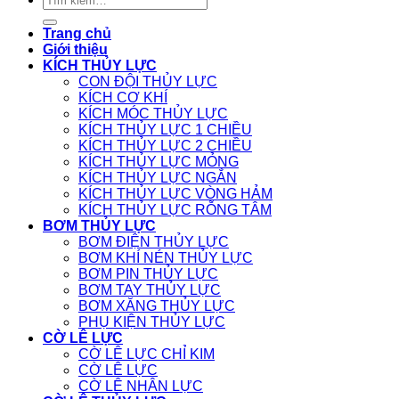
kiếm:
Trang chủ
Giới thiệu
KÍCH THỦY LỰC
CON ĐỘI THỦY LỰC
KÍCH CƠ KHÍ
KÍCH MÓC THỦY LỰC
KÍCH THỦY LỰC 1 CHIỀU
KÍCH THỦY LỰC 2 CHIỀU
KÍCH THỦY LỰC MỎNG
KÍCH THỦY LỰC NGẮN
KÍCH THỦY LỰC VÒNG HẢM
KÍCH THỦY LỰC RỖNG TÂM
BƠM THỦY LỰC
BƠM ĐIỆN THỦY LỰC
BƠM KHÍ NÉN THỦY LỰC
BƠM PIN THỦY LỰC
BƠM TAY THỦY LỰC
BƠM XĂNG THỦY LỰC
PHỤ KIỆN THỦY LỰC
CỜ LÊ LỰC
CỜ LÊ LỰC CHỈ KIM
CỜ LÊ LỰC
CỜ LÊ NHÂN LỰC