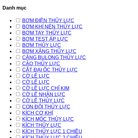
Danh mục
BƠM ĐIỆN THỦY LỰC
BƠM KHÍ NÉN THỦY LỰC
BƠM TAY THỦY LỰC
BƠM TEST ÁP LỰC
BƠM THỦY LỰC
BƠM XĂNG THỦY LỰC
CĂNG BULONG THỦY LỰC
CẢO THỦY LỰC
CẮT ĐAI ỐC THỦY LỰC
CỜ LÊ LỰC
CỜ LÊ LỰC
CỜ LÊ LỰC CHỈ KIM
CỜ LÊ NHÂN LỰC
CỜ LÊ THỦY LỰC
CON ĐỘI THỦY LỰC
KÍCH CƠ KHÍ
KÍCH MÓC THỦY LỰC
KÍCH THỦY LỰC
KÍCH THỦY LỰC 1 CHIỀU
KÍCH THỦY LỰC 2 CHIỀU