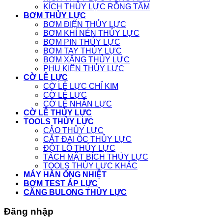
KÍCH THỦY LỰC RỖNG TÂM
BƠM THỦY LỰC
BƠM ĐIỆN THỦY LỰC
BƠM KHÍ NÉN THỦY LỰC
BƠM PIN THỦY LỰC
BƠM TAY THỦY LỰC
BƠM XĂNG THỦY LỰC
PHỤ KIỆN THỦY LỰC
CỜ LÊ LỰC
CỜ LÊ LỰC CHỈ KIM
CỜ LÊ LỰC
CỜ LÊ NHÂN LỰC
CỜ LÊ THỦY LỰC
TOOLS THỦY LỰC
CẢO THỦY LỰC
CẮT ĐAI ỐC THỦY LỰC
ĐỘT LỖ THỦY LỰC
TÁCH MẶT BÍCH THỦY LỰC
TOOLS THỦY LỰC KHÁC
MÁY HÀN ỐNG NHIỆT
BƠM TEST ÁP LỰC
CĂNG BULONG THỦY LỰC
Đăng nhập