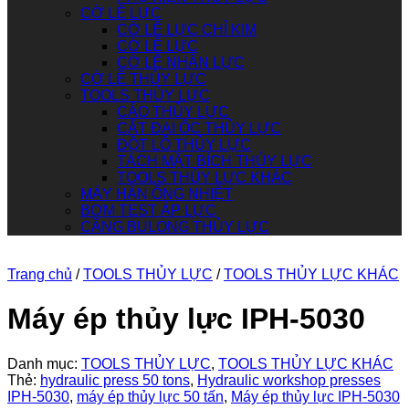
CỜ LÊ LỰC
CỜ LÊ LỰC CHỈ KIM
CỜ LÊ LỰC
CỜ LÊ NHÂN LỰC
CỜ LÊ THỦY LỰC
TOOLS THỦY LỰC
CẢO THỦY LỰC
CẮT ĐAI ỐC THỦY LỰC
ĐỘT LỖ THỦY LỰC
TÁCH MẶT BÍCH THỦY LỰC
TOOLS THỦY LỰC KHÁC
MÁY HÀN ỐNG NHIỆT
BƠM TEST ÁP LỰC
CĂNG BULONG THỦY LỰC
Trang chủ
/
TOOLS THỦY LỰC
/
TOOLS THỦY LỰC KHÁC
Máy ép thủy lực IPH-5030
Danh mục:
TOOLS THỦY LỰC
,
TOOLS THỦY LỰC KHÁC
Thẻ:
hydraulic press 50 tons
,
Hydraulic workshop presses
IPH-5030
,
máy ép thủy lực 50 tấn
,
Máy ép thủy lực IPH-5030