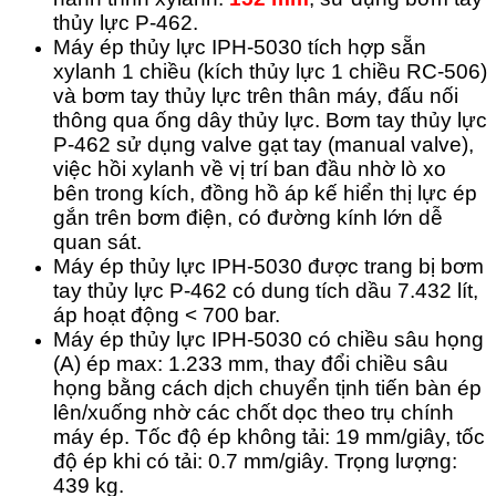
thủy lực P-462.
Máy ép thủy lực IPH-5030 tích hợp sẵn
xylanh 1 chiều (kích thủy lực 1 chiều RC-506)
và bơm tay thủy lực trên thân máy, đấu nối
thông qua ống dây thủy lực. Bơm tay thủy lực
P-462 sử dụng valve gạt tay (manual valve),
việc hồi xylanh về vị trí ban đầu nhờ lò xo
bên trong kích, đồng hồ áp kế hiển thị lực ép
gắn trên bơm điện, có đường kính lớn dễ
quan sát.
Máy ép thủy lực IPH-5030 được trang bị bơm
tay thủy lực P-462 có dung tích dầu 7.432 lít,
áp hoạt động < 700 bar.
Máy ép thủy lực IPH-5030 có chiều sâu họng
(A) ép max: 1.233 mm, thay đổi chiều sâu
họng bằng cách dịch chuyển tịnh tiến bàn ép
lên/xuống nhờ các chốt dọc theo trụ chính
máy ép. Tốc độ ép không tải: 19 mm/giây, tốc
độ ép khi có tải: 0.7 mm/giây. Trọng lượng:
439 kg.