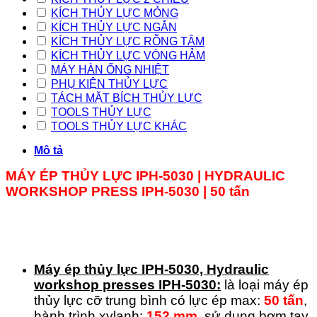
KÍCH THỦY LỰC MỎNG
KÍCH THỦY LỰC NGẮN
KÍCH THỦY LỰC RỖNG TÂM
KÍCH THỦY LỰC VÒNG HẢM
MÁY HÀN ỐNG NHIỆT
PHỤ KIỆN THỦY LỰC
TÁCH MẶT BÍCH THỦY LỰC
TOOLS THỦY LỰC
TOOLS THỦY LỰC KHÁC
Mô tả
MÁY ÉP THỦY LỰC IPH-5030 | HYDRAULIC
WORKSHOP PRESS IPH-5030 | 50 tấn
Máy ép thủy lực IPH-5030, Hydraulic
workshop presses IPH-5030:
là loại máy ép
thủy lực cỡ trung bình có lực ép max:
50 tấn
,
hành trình xylanh:
152 mm
, sử dụng bơm tay