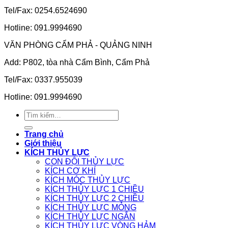
Tel/Fax: 0254.6524690
Hotline: 091.9994690
VĂN PHÒNG CẨM PHẢ - QUẢNG NINH
Add: P802, tòa nhà Cẩm Bình, Cẩm Phả
Tel/Fax: 0337.955039
Hotline: 091.9994690
Tìm
kiếm:
Trang chủ
Giới thiệu
KÍCH THỦY LỰC
CON ĐỘI THỦY LỰC
KÍCH CƠ KHÍ
KÍCH MÓC THỦY LỰC
KÍCH THỦY LỰC 1 CHIỀU
KÍCH THỦY LỰC 2 CHIỀU
KÍCH THỦY LỰC MỎNG
KÍCH THỦY LỰC NGẮN
KÍCH THỦY LỰC VÒNG HẢM