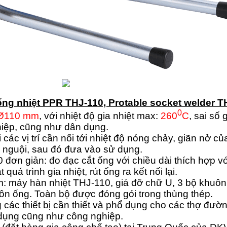
g nhiệt PPR THJ-110, Protable socket welder T
0
 Ø110 mm
, với nhiệt độ gia nhiệt max:
260
C
, sai số 
hiệp, cũng như dân dụng.
i các vị trí cần nối tới nhiệt độ nóng chảy, giãn nở 
ho nguội, sau đó đưa vào sử dụng.
đơn giản: đo đạc cắt ống với chiều dài thích hợp v
uá trình gia nhiệt, rút ống ra kết nối lại.
 máy hàn nhiệt THJ-110, giá đỡ chữ U, 3 bộ khuôn
uôn ống. Toàn bộ được đóng gói trong thùng thép.
các thiết bị cần thiết và phổ dụng cho các thợ đườ
dụng cũng như công nghiệp.