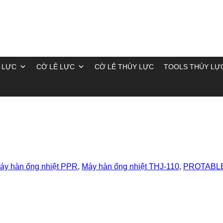
 LỰC
CỜ LÊ LỰC
CỜ LÊ THỦY LỰC
TOOLS THỦY LỰ
áy hàn ống nhiệt PPR
,
Máy hàn ống nhiệt THJ-110
,
PROTABL