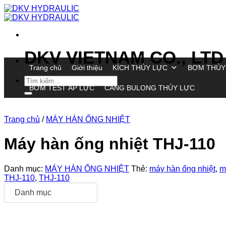
Chuyển
đến
nội
dung
DKV VIETNAM CO., LTD
Trang chủ
Giới thiệu
KÍCH THỦY LỰC
BƠM THỦY
Tìm
BƠM TEST ÁP LỰC
CĂNG BULONG THỦY LỰC
kiếm:
Trang chủ
/
MÁY HÀN ỐNG NHIỆT
Máy hàn ống nhiệt THJ-110
Danh mục:
MÁY HÀN ỐNG NHIỆT
Thẻ:
máy hàn ống nhiệt
,
m
THJ-110
,
THJ-110
Danh mục