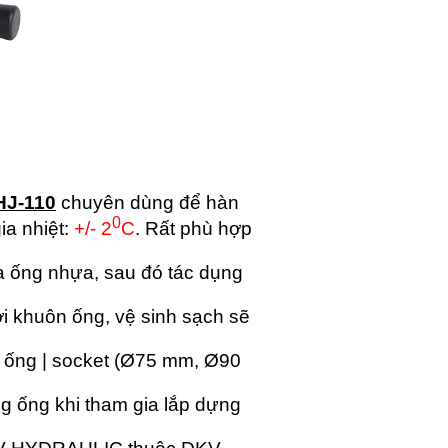
HJ-110
chuyên dùng để hàn
0
gia nhiệt:
+/- 2
C
. Rất phù hợp
của ống nhựa, sau đó tác dụng
ới khuôn ống, vệ sinh sạch sẽ
 ống | socket (Ø75 mm, Ø90
ng ống khi tham gia lắp dựng