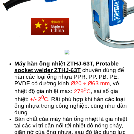
Máy hàn ống nhiệt ZTHJ-63T, Protable
socket welder ZTHJ-63T
chuyên dùng để
hàn các loại ống nhựa PPR, PP, PB, PE,
PVDF có đường kính
Ø20 ÷ Ø63 mm
, với
0
nhiệt độ gia nhiệt max:
279
C
, sai số gia
0
nhiệt:
+/- 2
C
. Rất phù hợp khi hàn các loại
ống nhựa trong công nghiệp, cũng như dân
dụng.
Bản chất của máy hàn ống nhiệt là gia nhiệt
tại các vị trí cần nối tới nhiệt độ nóng chảy,
giãn nở của ống nhựa, sau đó tác dụng lực