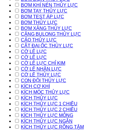
BƠM KHÍ NÉN THỦY LỰC
BƠM TAY THỦY LỰC
BƠM TEST ÁP LỰC
BƠM THỦY LỰC
BƠM XĂNG THỦY LỰC
CĂNG BULONG THỦY LỰC
CẢO THỦY LỰC
CẮT ĐAI ỐC THỦY LỰC
CỜ LÊ LỰC
CỜ LÊ LỰC
CỜ LÊ LỰC CHỈ KIM
CỜ LÊ NHÂN LỰC
CỜ LÊ THỦY LỰC
CON ĐỘI THỦY LỰC
KÍCH CƠ KHÍ
KÍCH MÓC THỦY LỰC
KÍCH THỦY LỰC
KÍCH THỦY LỰC 1 CHIỀU
KÍCH THỦY LỰC 2 CHIỀU
KÍCH THỦY LỰC MỎNG
KÍCH THỦY LỰC NGẮN
KÍCH THỦY LỰC RỖNG TÂM