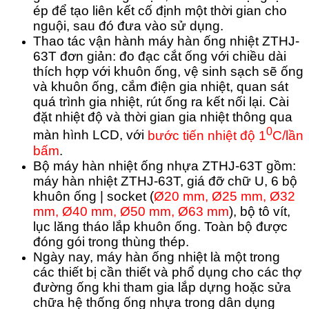
ép để tạo liên kết cố định một thời gian cho
nguội, sau đó đưa vào sử dụng.
Thao tác vận hành máy hàn ống nhiệt ZTHJ-
63T đơn giản: đo đạc cắt ống với chiều dài
thích hợp với khuôn ống, vệ sinh sạch sẽ ống
và khuôn ống, cắm điện gia nhiệt, quan sát
quá trình gia nhiệt, rút ống ra kết nối lại. Cài
đặt nhiệt độ và thời gian gia nhiệt thông qua
0
màn hình LCD, với
bước tiến nhiệt độ 1
C/lần
bấm
.
Bộ máy hàn nhiệt ống nhựa ZTHJ-63T gồm:
máy hàn nhiệt ZTHJ-63T, giá đỡ chữ U, 6 bộ
khuôn ống | socket (
Ø20 mm, Ø25 mm, Ø32
mm, Ø40 mm, Ø50 mm, Ø63 mm
), bộ tô vít,
lục lăng tháo lắp khuôn ống. Toàn bộ được
đóng gói trong thùng thép.
Ngày nay, máy hàn ống nhiệt là một trong
các thiết bị cần thiết và phổ dụng cho các thợ
đường ống khi tham gia lắp dựng hoặc sửa
chữa hệ thống ống nhựa trong dân dụng