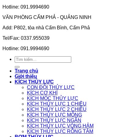
Hotline: 091.9994690
VĂN PHÒNG CẨM PHẢ - QUẢNG NINH
Add: P802, tòa nhà Cẩm Bình, Cẩm Phả
Tel/Fax: 0337.955039
Hotline: 091.9994690
Tìm
kiếm:
Trang chủ
Giới thiệu
KÍCH THỦY LỰC
CON ĐỘI THỦY LỰC
KÍCH CƠ KHÍ
KÍCH MÓC THỦY LỰC
KÍCH THỦY LỰC 1 CHIỀU
KÍCH THỦY LỰC 2 CHIỀU
KÍCH THỦY LỰC MỎNG
KÍCH THỦY LỰC NGẮN
KÍCH THỦY LỰC VÒNG HẢM
KÍCH THỦY LỰC RỖNG TÂM
BƠM THỦY LỰC