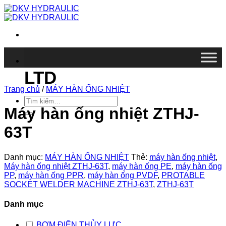
Chuyển
đến
nội
dung
DKV VIETNAM CO.,
LTD
Trang chủ
/
MÁY HÀN ỐNG NHIỆT
Tìm
kiếm:
Máy hàn ống nhiệt ZTHJ-
63T
Danh mục:
MÁY HÀN ỐNG NHIỆT
Thẻ:
máy hàn ống nhiệt
,
Máy hàn ống nhiệt ZTHJ-63T
,
máy hàn ống PE
,
máy hàn ống
PP
,
máy hàn ống PPR
,
máy hàn ống PVDF
,
PROTABLE
SOCKET WELDER MACHINE ZTHJ-63T
,
ZTHJ-63T
Danh mục
BƠM ĐIỆN THỦY LỰC