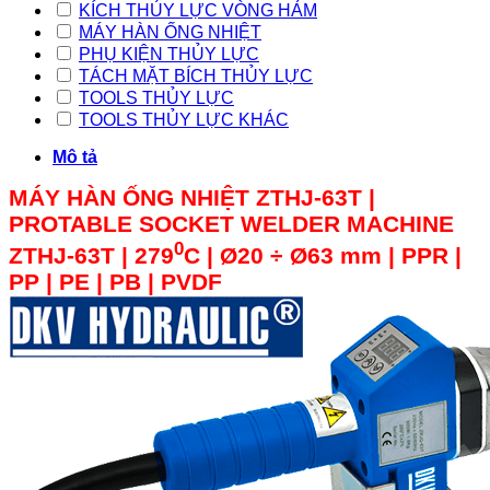
KÍCH THỦY LỰC VÒNG HẢM
MÁY HÀN ỐNG NHIỆT
PHỤ KIỆN THỦY LỰC
TÁCH MẶT BÍCH THỦY LỰC
TOOLS THỦY LỰC
TOOLS THỦY LỰC KHÁC
Mô tả
MÁY HÀN ỐNG NHIỆT ZTHJ-63T |
PROTABLE SOCKET WELDER MACHINE
0
ZTHJ-63T | 279
C | Ø20 ÷ Ø63 mm | PPR |
PP | PE | PB | PVDF