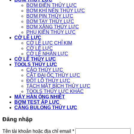
BƠM ĐIỆN THỦY LỰC
BƠM KHÍ NÉN THỦY LỰC
BƠM PIN THỦY LỰC
BƠM TAY THỦY LỰC
BƠM XĂNG THỦY LỰC
PHỤ KIỆN THỦY LỰC
CỜ LÊ LỰC
CỜ LÊ LỰC CHỈ KIM
CỜ LÊ LỰC
CỜ LÊ NHÂN LỰC
CỜ LÊ THỦY LỰC
TOOLS THỦY LỰC
CẢO THỦY LỰC
CẮT ĐAI ỐC THỦY LỰC
ĐỘT LỖ THỦY LỰC
TÁCH MẶT BÍCH THỦY LỰC
TOOLS THỦY LỰC KHÁC
MÁY HÀN ỐNG NHIỆT
BƠM TEST ÁP LỰC
CĂNG BULONG THỦY LỰC
Đăng nhập
Tên tài khoản hoặc địa chỉ email
*