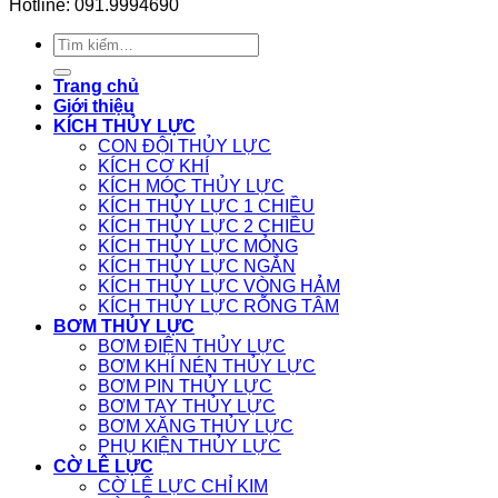
Hotline: 091.9994690
Tìm
kiếm:
Trang chủ
Giới thiệu
KÍCH THỦY LỰC
CON ĐỘI THỦY LỰC
KÍCH CƠ KHÍ
KÍCH MÓC THỦY LỰC
KÍCH THỦY LỰC 1 CHIỀU
KÍCH THỦY LỰC 2 CHIỀU
KÍCH THỦY LỰC MỎNG
KÍCH THỦY LỰC NGẮN
KÍCH THỦY LỰC VÒNG HẢM
KÍCH THỦY LỰC RỖNG TÂM
BƠM THỦY LỰC
BƠM ĐIỆN THỦY LỰC
BƠM KHÍ NÉN THỦY LỰC
BƠM PIN THỦY LỰC
BƠM TAY THỦY LỰC
BƠM XĂNG THỦY LỰC
PHỤ KIỆN THỦY LỰC
CỜ LÊ LỰC
CỜ LÊ LỰC CHỈ KIM