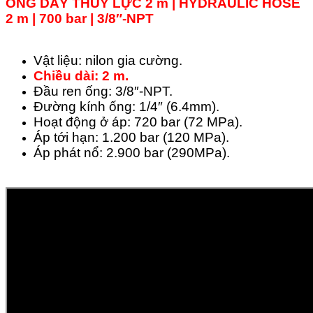
ỐNG DÂY THỦY LỰC 2 m | HYDRAULIC HOSE
2 m | 700 bar | 3/8″-NPT
Vật liệu: nilon gia cường.
Chiều dài: 2 m.
Đầu ren ống: 3/8″-NPT.
Đường kính ống: 1/4″ (6.4mm).
Hoạt động ở áp: 720 bar (72 MPa).
Áp tới hạn: 1.200 bar (120 MPa).
Áp phát nổ: 2.900 bar (290MPa).