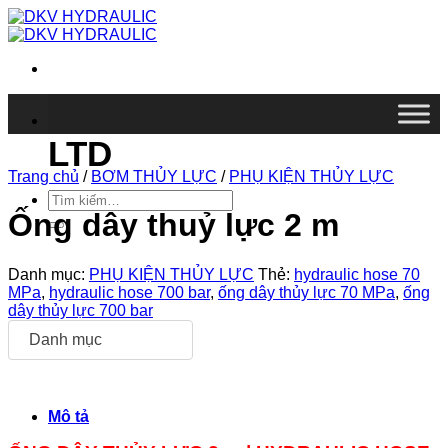
Chuyển
đến
nội
dung
DKV VIETNAM CO.,
LTD
Trang chủ
/
BƠM THỦY LỰC
/
PHỤ KIỆN THỦY LỰC
Tìm
kiếm:
Ống dây thuỷ lực 2 m
Danh mục:
PHỤ KIỆN THỦY LỰC
Thẻ:
hydraulic hose 70
MPa
,
hydraulic hose 700 bar
,
ống dây thủy lực 70 MPa
,
ống
dây thủy lực 700 bar
Danh mục
Mô tả