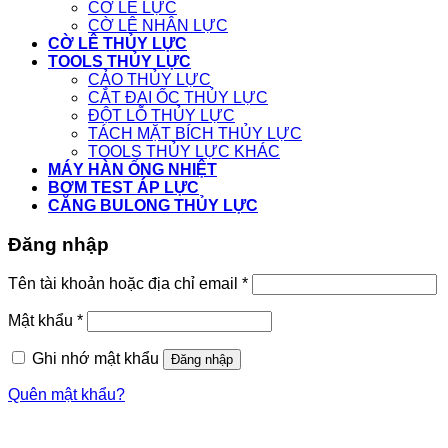
CỜ LÊ LỰC
CỜ LÊ NHÂN LỰC
CỜ LÊ THỦY LỰC
TOOLS THỦY LỰC
CẢO THỦY LỰC
CẮT ĐAI ỐC THỦY LỰC
ĐỘT LỖ THỦY LỰC
TÁCH MẶT BÍCH THỦY LỰC
TOOLS THỦY LỰC KHÁC
MÁY HÀN ỐNG NHIỆT
BƠM TEST ÁP LỰC
CĂNG BULONG THỦY LỰC
Đăng nhập
Tên tài khoản hoặc địa chỉ email
*
Mật khẩu
*
Ghi nhớ mật khẩu
Đăng nhập
Quên mật khẩu?