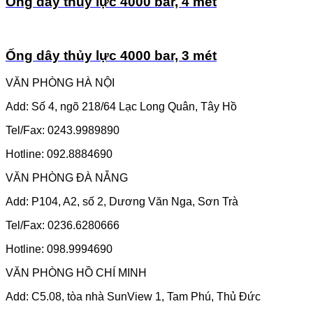
Ống dây thủy lực 4000 bar, 4 mét
Ống dây thủy lực 4000 bar, 3 mét
VĂN PHÒNG HÀ NỘI
Add: Số 4, ngõ 218/64 Lạc Long Quân, Tây Hồ
Tel/Fax: 0243.9989890
Hotline: 092.8884690
VĂN PHÒNG ĐÀ NẴNG
Add: P104, A2, số 2, Dương Văn Nga, Sơn Trà
Tel/Fax: 0236.6280666
Hotline: 098.9994690
VĂN PHÒNG HỒ CHÍ MINH
Add: C5.08, tòa nhà SunView 1, Tam Phú, Thủ Đức