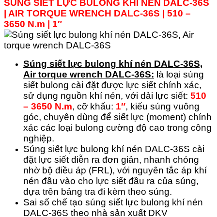
SÚNG SIẾT LỰC BULONG KHÍ NÉN DALC-36S
| AIR TORQUE WRENCH DALC-
36S
| 510 –
3650 N.m | 1″
Súng siết lực bulong khí nén DALC-36S,
Air torque wrench DALC-36S:
là loại súng
siết bulong cài đặt được lực siết chính xác,
sử dụng nguồn khí nén, với dải lực siết:
510
– 3650 N.m
, cỡ khẩu:
1″
, kiểu súng vuông
góc, chuyên dùng để siết lực (moment) chính
xác các loại bulong cường độ cao trong công
nghiệp.
Súng siết lực bulong khí nén DALC-36S cài
đặt lực siết diễn ra đơn giản, nhanh chóng
nhờ bộ điều áp (FRL), với nguyên tắc áp khí
nén đầu vào cho lực siết đầu ra của súng,
dựa trên bảng tra đi kèm theo súng.
Sai số chế tạo súng siết lực bulong khí nén
DALC-36S theo nhà sản xuất DKV