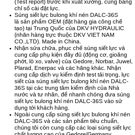
(Test report) trước khi xuất xưởng, cùng bảng
chỉ số cài đặt lực.
Súng siết lực bulong khí nén DALC-36S
là
sản phẩm OEM (đặt hàng gia công chế
tạo) tại Trung Quốc của DKV HYDRAULIC
(nhãn hàng trực thuộc DKV VIET NAM
CO.,LTD).
Made in China
.
Nhận sửa chữa, phục chế súng siết lực và
cung cấp phụ kiện đầy đủ (động cơ, gioăng
phớt, lò xo, valve) của Gedore, Norbar, Juwel,
Plarad, Enerpac và các hãng khác.
Nhận
cung cấp dịch vụ kiểm định test tải trọng, lực
siết của súng siết lực bulong khí nén DALC-
36S tại các trung tâm kiểm định của Nhà
nước và tư nhân, để nhanh chóng đưa súng
siết lực bulong khí nén DALC-36S vào sử
dụng tới khách hàng.
Ngoài cung cấp súng siết lực bulong khí nén
DALC-36S và các sản phẩm tiêu chuẩn,
chúng tôi còn cung cấp các loại súng siết lực
chất lượng cao của Gedore/Germany,