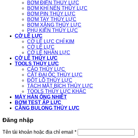
BƠM ĐIỆN THỦY LỰC
BƠM KHÍ NÉN THỦY LỰC
BƠM PIN THỦY LỰC
BƠM TAY THỦY LỰC
BƠM XĂNG THỦY LỰC
PHỤ KIỆN THỦY LỰC
CỜ LÊ LỰC
CỜ LÊ LỰC CHỈ KIM
CỜ LÊ LỰC
CỜ LÊ NHÂN LỰC
CỜ LÊ THỦY LỰC
TOOLS THỦY LỰC
CẢO THỦY LỰC
CẮT ĐAI ỐC THỦY LỰC
ĐỘT LỖ THỦY LỰC
TÁCH MẶT BÍCH THỦY LỰC
TOOLS THỦY LỰC KHÁC
MÁY HÀN ỐNG NHIỆT
BƠM TEST ÁP LỰC
CĂNG BULONG THỦY LỰC
Đăng nhập
Tên tài khoản hoặc địa chỉ email
*