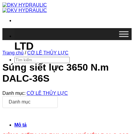
Chuyển
đến
nội
dung
DKV VIETNAM CO.,
LTD
Trang chủ
/
CỜ LÊ THỦY LỰC
Tìm
kiếm:
Súng siết lực 3650 N.m
DALC-36S
Danh mục:
CỜ LÊ THỦY LỰC
Danh mục
Mô tả