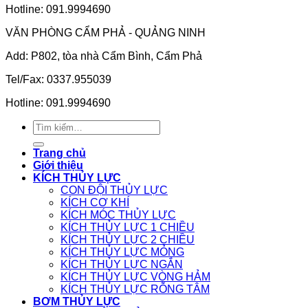
Hotline: 091.9994690
VĂN PHÒNG CẨM PHẢ - QUẢNG NINH
Add: P802, tòa nhà Cẩm Bình, Cẩm Phả
Tel/Fax: 0337.955039
Hotline: 091.9994690
Tìm
kiếm:
Trang chủ
Giới thiệu
KÍCH THỦY LỰC
CON ĐỘI THỦY LỰC
KÍCH CƠ KHÍ
KÍCH MÓC THỦY LỰC
KÍCH THỦY LỰC 1 CHIỀU
KÍCH THỦY LỰC 2 CHIỀU
KÍCH THỦY LỰC MỎNG
KÍCH THỦY LỰC NGẮN
KÍCH THỦY LỰC VÒNG HẢM
KÍCH THỦY LỰC RỖNG TÂM
BƠM THỦY LỰC