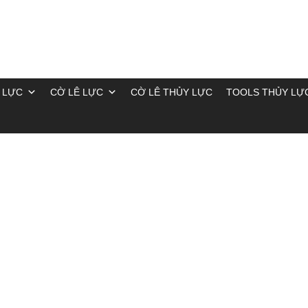
 LỰC
CỜ LÊ LỰC
CỜ LÊ THỦY LỰC
TOOLS THỦY LỰ