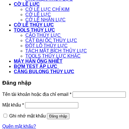
CỜ LÊ LỰC
CỜ LÊ LỰC CHỈ KIM
CỜ LÊ LỰC
CỜ LÊ NHÂN LỰC
CỜ LÊ THỦY LỰC
TOOLS THỦY LỰC
CẢO THỦY LỰC
CẮT ĐAI ỐC THỦY LỰC
ĐỘT LỖ THỦY LỰC
TÁCH MẶT BÍCH THỦY LỰC
TOOLS THỦY LỰC KHÁC
MÁY HÀN ỐNG NHIỆT
BƠM TEST ÁP LỰC
CĂNG BULONG THỦY LỰC
Đăng nhập
Tên tài khoản hoặc địa chỉ email
*
Mật khẩu
*
Ghi nhớ mật khẩu
Đăng nhập
Quên mật khẩu?