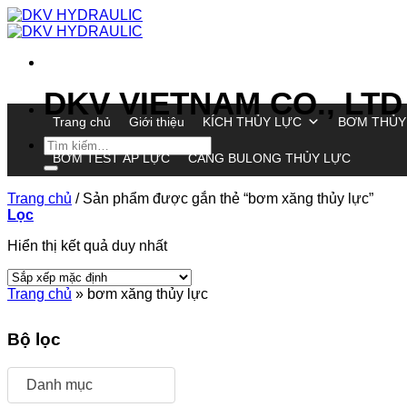
Chuyển
đến
nội
dung
DKV VIETNAM CO., LTD
Trang chủ
Giới thiệu
KÍCH THỦY LỰC
BƠM THỦY
Tìm
BƠM TEST ÁP LỰC
CĂNG BULONG THỦY LỰC
kiếm:
Trang chủ
/
Sản phẩm được gắn thẻ “bơm xăng thủy lực”
Lọc
Hiển thị kết quả duy nhất
Trang chủ
»
bơm xăng thủy lực
Bộ lọc
Danh mục