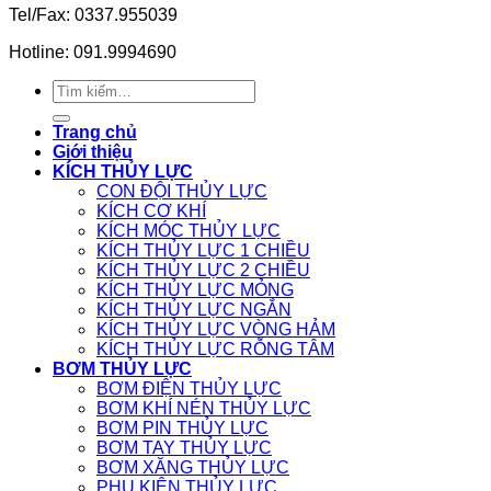
Tel/Fax: 0337.955039
Hotline: 091.9994690
Tìm
kiếm:
Trang chủ
Giới thiệu
KÍCH THỦY LỰC
CON ĐỘI THỦY LỰC
KÍCH CƠ KHÍ
KÍCH MÓC THỦY LỰC
KÍCH THỦY LỰC 1 CHIỀU
KÍCH THỦY LỰC 2 CHIỀU
KÍCH THỦY LỰC MỎNG
KÍCH THỦY LỰC NGẮN
KÍCH THỦY LỰC VÒNG HẢM
KÍCH THỦY LỰC RỖNG TÂM
BƠM THỦY LỰC
BƠM ĐIỆN THỦY LỰC
BƠM KHÍ NÉN THỦY LỰC
BƠM PIN THỦY LỰC
BƠM TAY THỦY LỰC
BƠM XĂNG THỦY LỰC
PHỤ KIỆN THỦY LỰC