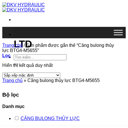
Chuyển
đến
nội
dung
DKV VIETNAM CO.,
LTD
Trang chủ
/
Sản phẩm được gắn thẻ “Căng bulong thủy
lực BTG4-M5655”
Lọc
Tìm
kiếm:
Hiển thị kết quả duy nhất
Trang chủ
»
Căng bulong thủy lực BTG4-M5655
Bộ lọc
Danh mục
CĂNG BULONG THỦY LỰC