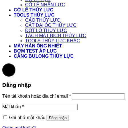
CỜ LÊ NHÂN LỰC
CỜ LÊ THỦY LỰC
TOOLS THỦY LỰC
CẢO THỦY LỰC
CẮT ĐAI ỐC THỦY LỰC
ĐỘT LỖ THỦY LỰC
TÁCH MẶT BÍCH THỦY LỰC
TOOLS THỦY LỰC KHÁC
MÁY HÀN ỐNG NHIỆT
BƠM TEST ÁP LỰC
CĂNG BULONG THỦY LỰC
Đăng nhập
Tên tài khoản hoặc địa chỉ email
*
Mật khẩu
*
Ghi nhớ mật khẩu
Đăng nhập
Quên mật khẩu?