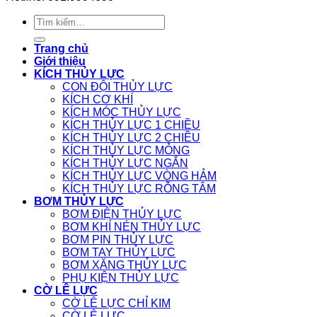
Tìm
kiếm:
Trang chủ
Giới thiệu
KÍCH THỦY LỰC
CON ĐỘI THỦY LỰC
KÍCH CƠ KHÍ
KÍCH MÓC THỦY LỰC
KÍCH THỦY LỰC 1 CHIỀU
KÍCH THỦY LỰC 2 CHIỀU
KÍCH THỦY LỰC MỎNG
KÍCH THỦY LỰC NGẮN
KÍCH THỦY LỰC VÒNG HẢM
KÍCH THỦY LỰC RỖNG TÂM
BƠM THỦY LỰC
BƠM ĐIỆN THỦY LỰC
BƠM KHÍ NÉN THỦY LỰC
BƠM PIN THỦY LỰC
BƠM TAY THỦY LỰC
BƠM XĂNG THỦY LỰC
PHỤ KIỆN THỦY LỰC
CỜ LÊ LỰC
CỜ LÊ LỰC CHỈ KIM
CỜ LÊ LỰC