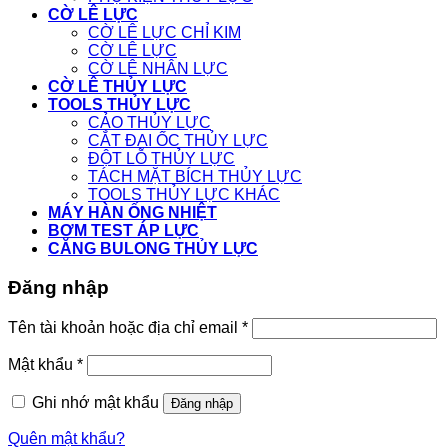
CỜ LÊ LỰC
CỜ LÊ LỰC CHỈ KIM
CỜ LÊ LỰC
CỜ LÊ NHÂN LỰC
CỜ LÊ THỦY LỰC
TOOLS THỦY LỰC
CẢO THỦY LỰC
CẮT ĐAI ỐC THỦY LỰC
ĐỘT LỖ THỦY LỰC
TÁCH MẶT BÍCH THỦY LỰC
TOOLS THỦY LỰC KHÁC
MÁY HÀN ỐNG NHIỆT
BƠM TEST ÁP LỰC
CĂNG BULONG THỦY LỰC
Đăng nhập
Tên tài khoản hoặc địa chỉ email
*
Mật khẩu
*
Ghi nhớ mật khẩu
Đăng nhập
Quên mật khẩu?