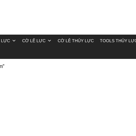
 LỰC
CỜ LÊ LỰC
CỜ LÊ THỦY LỰC
TOOLS THỦY LỰ
m”