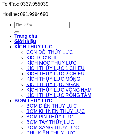
Tel/Fax: 0337.955039
Hotline: 091.9994690
Tìm
kiếm:
Trang chủ
Giới thiệu
KÍCH THỦY LỰC
CON ĐỘI THỦY LỰC
KÍCH CƠ KHÍ
KÍCH MÓC THỦY LỰC
KÍCH THỦY LỰC 1 CHIỀU
KÍCH THỦY LỰC 2 CHIỀU
KÍCH THỦY LỰC MỎNG
KÍCH THỦY LỰC NGẮN
KÍCH THỦY LỰC VÒNG HẢM
KÍCH THỦY LỰC RỖNG TÂM
BƠM THỦY LỰC
BƠM ĐIỆN THỦY LỰC
BƠM KHÍ NÉN THỦY LỰC
BƠM PIN THỦY LỰC
BƠM TAY THỦY LỰC
BƠM XĂNG THỦY LỰC
PHỤ KIỆN THỦY LỰC