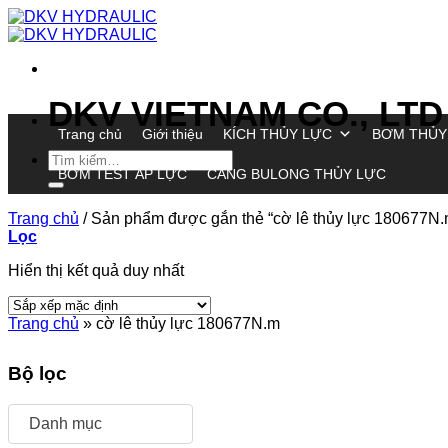
Chuyển
đến
nội
dung
DKV VIETNAM CO., LTD
Trang chủ
Giới thiệu
KÍCH THỦY LỰC
BƠM THỦY
Tìm
BƠM TEST ÁP LỰC
CĂNG BULONG THỦY LỰC
kiếm:
Trang chủ
/
Sản phẩm được gắn thẻ “cờ lê thủy lực 180677N.
Lọc
Hiển thị kết quả duy nhất
Trang chủ
»
cờ lê thủy lực 180677N.m
Bộ lọc
Danh mục