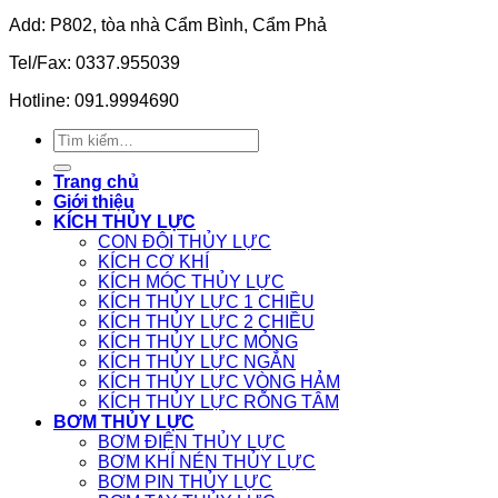
Add: P802, tòa nhà Cẩm Bình, Cẩm Phả
Tel/Fax: 0337.955039
Hotline: 091.9994690
Tìm
kiếm:
Trang chủ
Giới thiệu
KÍCH THỦY LỰC
CON ĐỘI THỦY LỰC
KÍCH CƠ KHÍ
KÍCH MÓC THỦY LỰC
KÍCH THỦY LỰC 1 CHIỀU
KÍCH THỦY LỰC 2 CHIỀU
KÍCH THỦY LỰC MỎNG
KÍCH THỦY LỰC NGẮN
KÍCH THỦY LỰC VÒNG HẢM
KÍCH THỦY LỰC RỖNG TÂM
BƠM THỦY LỰC
BƠM ĐIỆN THỦY LỰC
BƠM KHÍ NÉN THỦY LỰC
BƠM PIN THỦY LỰC