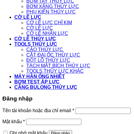
BƠM TAY THỦY LỰC
BƠM XĂNG THỦY LỰC
PHỤ KIỆN THỦY LỰC
CỜ LÊ LỰC
CỜ LÊ LỰC CHỈ KIM
CỜ LÊ LỰC
CỜ LÊ NHÂN LỰC
CỜ LÊ THỦY LỰC
TOOLS THỦY LỰC
CẢO THỦY LỰC
CẮT ĐAI ỐC THỦY LỰC
ĐỘT LỖ THỦY LỰC
TÁCH MẶT BÍCH THỦY LỰC
TOOLS THỦY LỰC KHÁC
MÁY HÀN ỐNG NHIỆT
BƠM TEST ÁP LỰC
CĂNG BULONG THỦY LỰC
Đăng nhập
Tên tài khoản hoặc địa chỉ email
*
Mật khẩu
*
Ghi nhớ mật khẩu
Đăng nhập