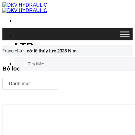
Chuyển
đến
nội
dung
DKV VIETNAM CO.,
LTD
Trang chủ
»
cờ lê thủy lực 2328 N.m
Tìm
kiếm:
Bộ lọc
Danh mục