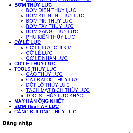
BƠM THỦY LỰC
BƠM ĐIỆN THỦY LỰC
BƠM KHÍ NÉN THỦY LỰC
BƠM PIN THỦY LỰC
BƠM TAY THỦY LỰC
BƠM XĂNG THỦY LỰC
PHỤ KIỆN THỦY LỰC
CỜ LÊ LỰC
CỜ LÊ LỰC CHỈ KIM
CỜ LÊ LỰC
CỜ LÊ NHÂN LỰC
CỜ LÊ THỦY LỰC
TOOLS THỦY LỰC
CẢO THỦY LỰC
CẮT ĐAI ỐC THỦY LỰC
ĐỘT LỖ THỦY LỰC
TÁCH MẶT BÍCH THỦY LỰC
TOOLS THỦY LỰC KHÁC
MÁY HÀN ỐNG NHIỆT
BƠM TEST ÁP LỰC
CĂNG BULONG THỦY LỰC
Đăng nhập