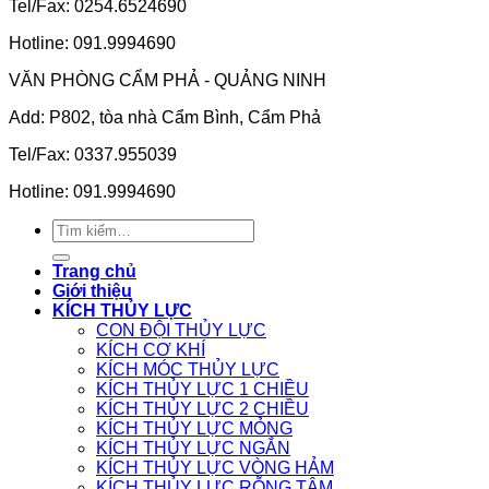
Tel/Fax: 0254.6524690
Hotline: 091.9994690
VĂN PHÒNG CẨM PHẢ - QUẢNG NINH
Add: P802, tòa nhà Cẩm Bình, Cẩm Phả
Tel/Fax: 0337.955039
Hotline: 091.9994690
Tìm
kiếm:
Trang chủ
Giới thiệu
KÍCH THỦY LỰC
CON ĐỘI THỦY LỰC
KÍCH CƠ KHÍ
KÍCH MÓC THỦY LỰC
KÍCH THỦY LỰC 1 CHIỀU
KÍCH THỦY LỰC 2 CHIỀU
KÍCH THỦY LỰC MỎNG
KÍCH THỦY LỰC NGẮN
KÍCH THỦY LỰC VÒNG HẢM
KÍCH THỦY LỰC RỖNG TÂM