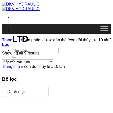
Chuyển
đến
nội
dung
DKV VIETNAM CO.,
LTD
Trang chủ
/
Sản phẩm được gắn thẻ “con đội thủy lực 10 tấn”
Lọc
Tìm
Showing all 9 results
kiếm:
Trang chủ
»
con đội thủy lực 10 tấn
Bộ lọc
Danh mục