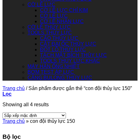
CỜ LÊ LỰC
CỜ LÊ LỰC CHỈ KIM
CỜ LÊ LỰC
CỜ LÊ NHÂN LỰC
CỜ LÊ THỦY LỰC
TOOLS THỦY LỰC
CẢO THỦY LỰC
CẮT ĐAI ỐC THỦY LỰC
ĐỘT LỖ THỦY LỰC
TÁCH MẶT BÍCH THỦY LỰC
TOOLS THỦY LỰC KHÁC
MÁY HÀN ỐNG NHIỆT
BƠM TEST ÁP LỰC
CĂNG BULONG THỦY LỰC
Trang chủ
/
Sản phẩm được gắn thẻ “con đội thủy lực 150”
Lọc
Showing all 4 results
Trang chủ
»
con đội thủy lực 150
Bộ lọc