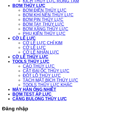
KÍCH THỦY LỰC RỖNG TÂM
BƠM THỦY LỰC
BƠM ĐIỆN THỦY LỰC
BƠM KHÍ NÉN THỦY LỰC
BƠM PIN THỦY LỰC
BƠM TAY THỦY LỰC
BƠM XĂNG THỦY LỰC
PHỤ KIỆN THỦY LỰC
CỜ LÊ LỰC
CỜ LÊ LỰC CHỈ KIM
CỜ LÊ LỰC
CỜ LÊ NHÂN LỰC
CỜ LÊ THỦY LỰC
TOOLS THỦY LỰC
CẢO THỦY LỰC
CẮT ĐAI ỐC THỦY LỰC
ĐỘT LỖ THỦY LỰC
TÁCH MẶT BÍCH THỦY LỰC
TOOLS THỦY LỰC KHÁC
MÁY HÀN ỐNG NHIỆT
BƠM TEST ÁP LỰC
CĂNG BULONG THỦY LỰC
Đăng nhập