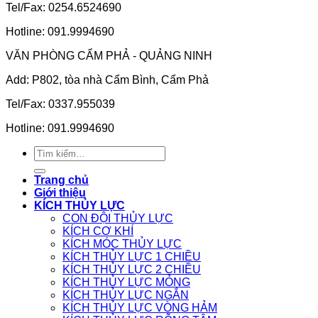
Tel/Fax: 0254.6524690
Hotline: 091.9994690
VĂN PHÒNG CẨM PHẢ - QUẢNG NINH
Add: P802, tòa nhà Cẩm Bình, Cẩm Phả
Tel/Fax: 0337.955039
Hotline: 091.9994690
Tìm
kiếm:
Trang chủ
Giới thiệu
KÍCH THỦY LỰC
CON ĐỘI THỦY LỰC
KÍCH CƠ KHÍ
KÍCH MÓC THỦY LỰC
KÍCH THỦY LỰC 1 CHIỀU
KÍCH THỦY LỰC 2 CHIỀU
KÍCH THỦY LỰC MỎNG
KÍCH THỦY LỰC NGẮN
KÍCH THỦY LỰC VÒNG HẢM