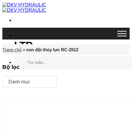
Chuyển
đến
nội
dung
DKV VIETNAM CO.,
LTD
Trang chủ
»
con đội thủy lực RC-2512
Tìm
kiếm:
Bộ lọc
Danh mục