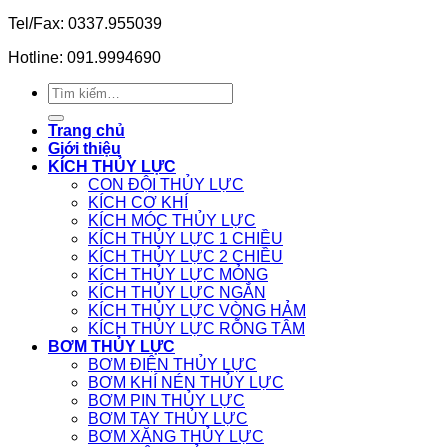
Tel/Fax: 0337.955039
Hotline: 091.9994690
Tìm
kiếm:
Trang chủ
Giới thiệu
KÍCH THỦY LỰC
CON ĐỘI THỦY LỰC
KÍCH CƠ KHÍ
KÍCH MÓC THỦY LỰC
KÍCH THỦY LỰC 1 CHIỀU
KÍCH THỦY LỰC 2 CHIỀU
KÍCH THỦY LỰC MỎNG
KÍCH THỦY LỰC NGẮN
KÍCH THỦY LỰC VÒNG HẢM
KÍCH THỦY LỰC RỖNG TÂM
BƠM THỦY LỰC
BƠM ĐIỆN THỦY LỰC
BƠM KHÍ NÉN THỦY LỰC
BƠM PIN THỦY LỰC
BƠM TAY THỦY LỰC
BƠM XĂNG THỦY LỰC