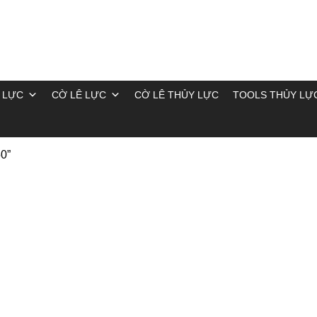
 LỰC
CỜ LÊ LỰC
CỜ LÊ THỦY LỰC
TOOLS THỦY LỰ
0”