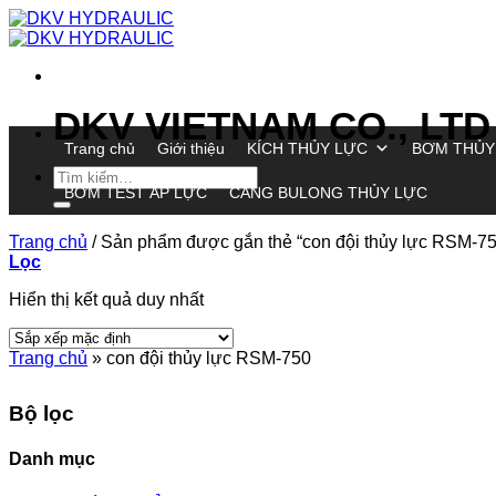
Chuyển
đến
nội
dung
DKV VIETNAM CO., LTD
Trang chủ
Giới thiệu
KÍCH THỦY LỰC
BƠM THỦY
Tìm
BƠM TEST ÁP LỰC
CĂNG BULONG THỦY LỰC
kiếm:
Trang chủ
/
Sản phẩm được gắn thẻ “con đội thủy lực RSM-75
Lọc
Hiển thị kết quả duy nhất
Trang chủ
»
con đội thủy lực RSM-750
Bộ lọc
Danh mục