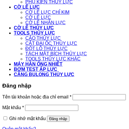
PHỤ KIỆN THỦY LỰC
CỜ LÊ LỰC
CỜ LÊ LỰC CHỈ KIM
CỜ LÊ LỰC
CỜ LÊ NHÂN LỰC
CỜ LÊ THỦY LỰC
TOOLS THỦY LỰC
CẢO THỦY LỰC
CẮT ĐAI ỐC THỦY LỰC
ĐỘT LỖ THỦY LỰC
TÁCH MẶT BÍCH THỦY LỰC
TOOLS THỦY LỰC KHÁC
MÁY HÀN ỐNG NHIỆT
BƠM TEST ÁP LỰC
CĂNG BULONG THỦY LỰC
Đăng nhập
Tên tài khoản hoặc địa chỉ email
*
Mật khẩu
*
Ghi nhớ mật khẩu
Đăng nhập
Quên mật khẩu?