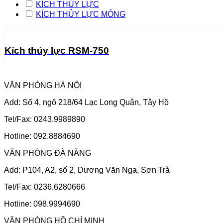
KÍCH THỦY LỰC
KÍCH THỦY LỰC MỎNG
Kích thủy lực RSM-750
VĂN PHÒNG HÀ NỘI
Add: Số 4, ngõ 218/64 Lạc Long Quân, Tây Hồ
Tel/Fax: 0243.9989890
Hotline: 092.8884690
VĂN PHÒNG ĐÀ NẴNG
Add: P104, A2, số 2, Dương Văn Nga, Sơn Trà
Tel/Fax: 0236.6280666
Hotline: 098.9994690
VĂN PHÒNG HỒ CHÍ MINH