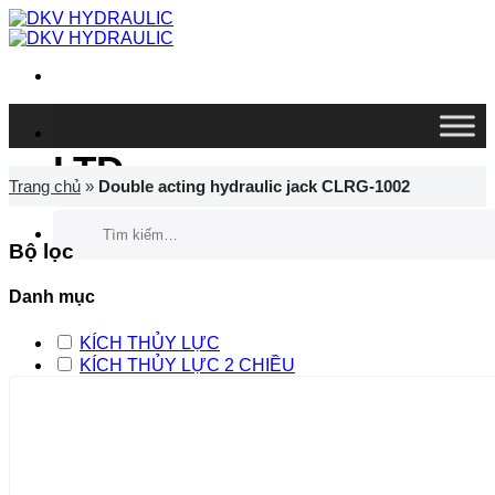
Chuyển
đến
nội
dung
DKV VIETNAM CO.,
LTD
Trang chủ
»
Double acting hydraulic jack CLRG-1002
Tìm
kiếm:
Bộ lọc
Danh mục
KÍCH THỦY LỰC
KÍCH THỦY LỰC 2 CHIỀU