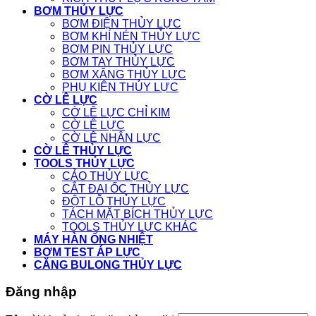
BƠM THỦY LỰC
BƠM ĐIỆN THỦY LỰC
BƠM KHÍ NÉN THỦY LỰC
BƠM PIN THỦY LỰC
BƠM TAY THỦY LỰC
BƠM XĂNG THỦY LỰC
PHỤ KIỆN THỦY LỰC
CỜ LÊ LỰC
CỜ LÊ LỰC CHỈ KIM
CỜ LÊ LỰC
CỜ LÊ NHÂN LỰC
CỜ LÊ THỦY LỰC
TOOLS THỦY LỰC
CẢO THỦY LỰC
CẮT ĐAI ỐC THỦY LỰC
ĐỘT LỖ THỦY LỰC
TÁCH MẶT BÍCH THỦY LỰC
TOOLS THỦY LỰC KHÁC
MÁY HÀN ỐNG NHIỆT
BƠM TEST ÁP LỰC
CĂNG BULONG THỦY LỰC
Đăng nhập