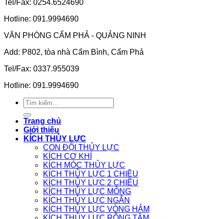
Tel/Fax: 0254.6524690
Hotline: 091.9994690
VĂN PHÒNG CẨM PHẢ - QUẢNG NINH
Add: P802, tòa nhà Cẩm Bình, Cẩm Phả
Tel/Fax: 0337.955039
Hotline: 091.9994690
Tìm
kiếm:
Trang chủ
Giới thiệu
KÍCH THỦY LỰC
CON ĐỘI THỦY LỰC
KÍCH CƠ KHÍ
KÍCH MÓC THỦY LỰC
KÍCH THỦY LỰC 1 CHIỀU
KÍCH THỦY LỰC 2 CHIỀU
KÍCH THỦY LỰC MỎNG
KÍCH THỦY LỰC NGẮN
KÍCH THỦY LỰC VÒNG HẢM
KÍCH THỦY LỰC RỖNG TÂM