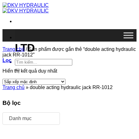
Chuyển
đến
nội
dung
DKV VIETNAM CO.,
LTD
Trang chủ
/
Sản phẩm được gắn thẻ “double acting hydraulic
jack RR-1012”
Lọc
Tìm
kiếm:
Hiển thị kết quả duy nhất
Trang chủ
»
double acting hydraulic jack RR-1012
Bộ lọc
Danh mục