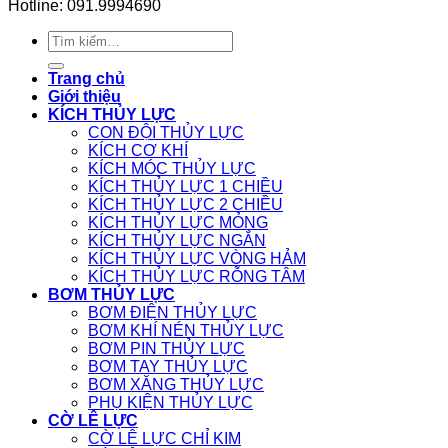
Hotline: 091.9994690
Tìm
kiếm:
Trang chủ
Giới thiệu
KÍCH THỦY LỰC
CON ĐỘI THỦY LỰC
KÍCH CƠ KHÍ
KÍCH MÓC THỦY LỰC
KÍCH THỦY LỰC 1 CHIỀU
KÍCH THỦY LỰC 2 CHIỀU
KÍCH THỦY LỰC MỎNG
KÍCH THỦY LỰC NGẮN
KÍCH THỦY LỰC VÒNG HẢM
KÍCH THỦY LỰC RỖNG TÂM
BƠM THỦY LỰC
BƠM ĐIỆN THỦY LỰC
BƠM KHÍ NÉN THỦY LỰC
BƠM PIN THỦY LỰC
BƠM TAY THỦY LỰC
BƠM XĂNG THỦY LỰC
PHỤ KIỆN THỦY LỰC
CỜ LÊ LỰC
CỜ LÊ LỰC CHỈ KIM