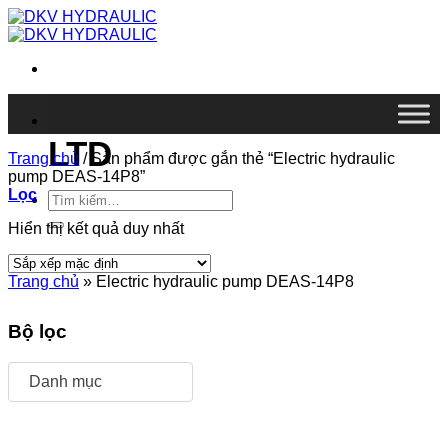
Chuyển
đến
nội
dung
DKV VIETNAM CO.,
LTD
Trang chủ
/
Sản phẩm được gắn thẻ “Electric hydraulic
pump DEAS-14P8”
Lọc
Tìm
kiếm:
Hiển thị kết quả duy nhất
Trang chủ
»
Electric hydraulic pump DEAS-14P8
Bộ lọc
Danh mục