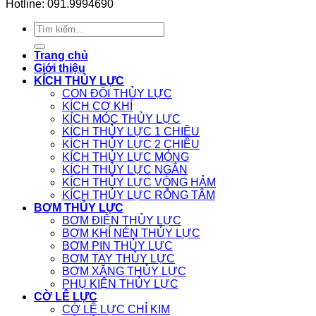
Hotline: 091.9994690
Tìm
kiếm:
Trang chủ
Giới thiệu
KÍCH THỦY LỰC
CON ĐỘI THỦY LỰC
KÍCH CƠ KHÍ
KÍCH MÓC THỦY LỰC
KÍCH THỦY LỰC 1 CHIỀU
KÍCH THỦY LỰC 2 CHIỀU
KÍCH THỦY LỰC MỎNG
KÍCH THỦY LỰC NGẮN
KÍCH THỦY LỰC VÒNG HẢM
KÍCH THỦY LỰC RỖNG TÂM
BƠM THỦY LỰC
BƠM ĐIỆN THỦY LỰC
BƠM KHÍ NÉN THỦY LỰC
BƠM PIN THỦY LỰC
BƠM TAY THỦY LỰC
BƠM XĂNG THỦY LỰC
PHỤ KIỆN THỦY LỰC
CỜ LÊ LỰC
CỜ LÊ LỰC CHỈ KIM